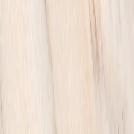
компании.
© 2016–2026, Monument.Moscow — Производство памятников
и мемориальных комплексов на заказ.
Политика конфиденциальности
+7 (926) 211 90 79
Обратный звонок
Заказ
Сейчас корзина пуста. Вы можете продолжить покупки в
каталоге
В каталог
Заказать обратный звонок