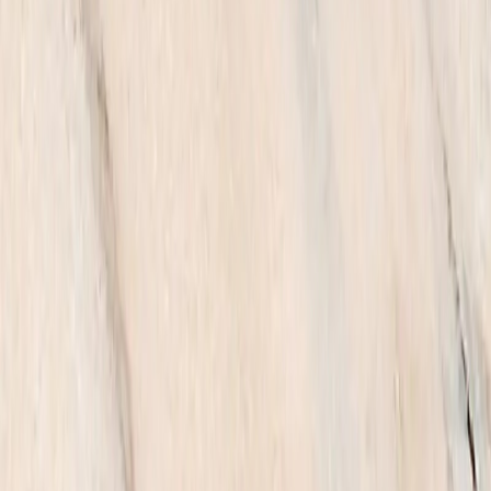
Саянский Розовый
Страна:
Россия
Цвет:
Розовый
Бирюза
Страна:
Россия
Цвет:
Бежевый
Маси Кварцит
Страна:
Норвегия
Цвет:
Зеленый
Змеевик Григорьевский
Страна:
Россия
Цвет:
Зеленый
Шокша
Страна:
Россия
Цвет:
Красный
Кожимский Кварцитопесчаник
Страна:
Россия
Цвет:
Красный
Змеевик Лукойловский
Страна:
Россия
Цвет:
Зеленый