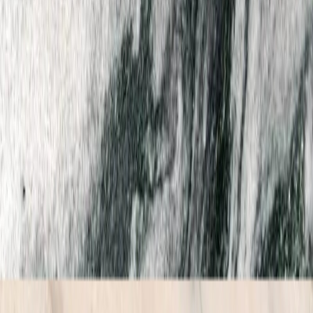
Скидка 5.00% на Надгробные плиты
Каталог камня
Главная
/
Каталог камня
Все
Гранитные породы
Мраморные породы
Другие породы
Боттичино Классик
Страна:
Италия
Цвет:
Бежевый
Крема Марфил Экстра
Страна:
Испания
Цвет:
Бежевый
Россо Белиссимо
Страна:
Италия
Цвет:
Белый
Россо Леванто
Страна:
Италия
Цвет:
Красный