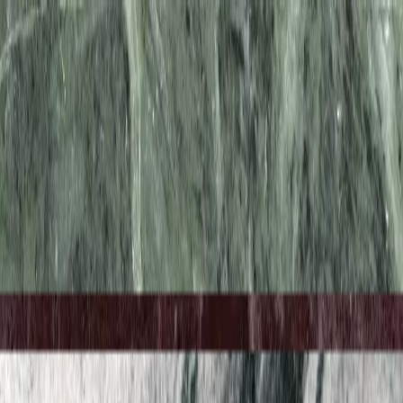
Каталог
+7 (926) 211 90 79
Обратный звонок
0
₽
О нас
Блог
Оплата
Гарантия
Услуги
Контакты
Скидка 5.00% на Надгробные плиты