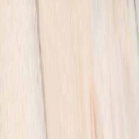
Предыдущая
1
...
5
6
Сравнение
Корзина
Каталог
Поиск
О нас
Блог
Оплата
Гарантия
Контакты
Памятники
Мемориальные комплексы
Благоустройство
могилы
Оформление памятников
Мы в сети
Вся представленная на сайте информация носит
информационный характер и ни при каких условиях не
является публичной офертой, определяемой положениями
Статьи 437(2) Гражданского кодекса РФ. Для получения
подробной информации о наличии и стоимости указанных
товаров и (или) услуг, пожалуйста, обращайтесь к менеджерам