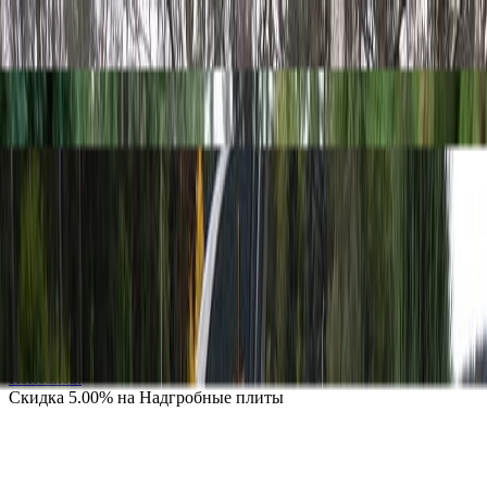
Каталог
+7 (926) 211 90 79
Обратный звонок
0
₽
О нас
Блог
Оплата
Гарантия
Услуги
Контакты
Скидка 5.00% на Надгробные плиты