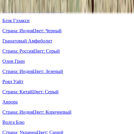
Империал Рэд
Страна:
Индия
Цвет:
Красный
Блэк Гэлакси
Страна:
Индия
Цвет:
Черный
Гранатовый Амфиболит
Страна:
Россия
Цвет:
Серый
Олив Грин
Страна:
Индия
Цвет:
Зеленый
Роял Уайт
Страна:
Китай
Цвет:
Серый
Аврора
Страна:
Индия
Цвет:
Коричневый
Волга Блю
Страна:
Украина
Цвет:
Синий