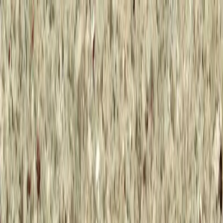
Каталог
+7 (926) 211 90 79
Обратный звонок
0
₽
О нас
Блог
Оплата
Гарантия
Услуги
Контакты
Скидка 5.00% на Надгробные плиты