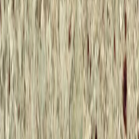
Скидка 5.00% на Надгробные плиты
Каталог камня
Главная
/
Каталог камня
Все
Гранитные породы
Мраморные породы
Другие породы
Блю Пёрл (Blue Pearl)
Страна:
Норвегия
Цвет:
Синий
Куру Грэй
Страна:
Финляндия
Цвет:
Серый
Ромбак
Страна:
Россия
Цвет:
Черный
Блю Антик
Страна:
Норвегия
Цвет:
Коричневый