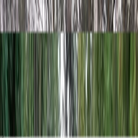
Скидка 5.00% на Надгробные плиты
Оформление памятников
Главная
/
Оформление памятников
Художественное оформление памятника — это завершающий
и самый эмоциональный этап создания мемориала. Именно
через детали оформления — портрет, шрифт, символические
рисунки и эпитафии — передается индивидуальность
усопшего, его характер, достижения и чувства близких.
Современные технологии позволяют сочетать классическую
ручную работу мастеров с высокоточной лазерной
гравировкой, создавая долговечные и эстетичные
изображения на камне. В этой статье мы разберем все аспекты
оформления: от выбора стиля портрета до подбора
декоративных элементов, которые сделают памятник
уникальным.