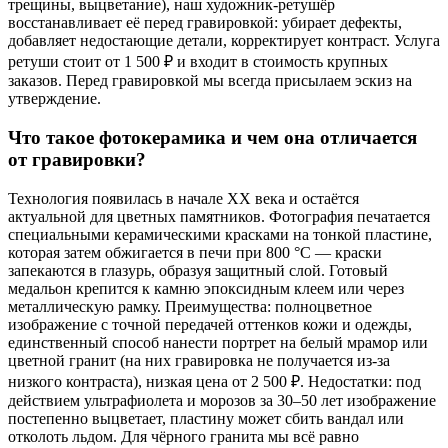
трещины, выцветание), наш художник-ретушёр
восстанавливает её перед гравировкой: убирает дефекты,
добавляет недостающие детали, корректирует контраст. Услуга
ретуши стоит от 1 500 ₽ и входит в стоимость крупных
заказов. Перед гравировкой мы всегда присылаем эскиз на
утверждение.
Что такое фотокерамика и чем она отличается
от гравировки?
Технология появилась в начале XX века и остаётся
актуальной для цветных памятников. Фотография печатается
специальными керамическими красками на тонкой пластине,
которая затем обжигается в печи при 800 °C — краски
запекаются в глазурь, образуя защитный слой. Готовый
медальон крепится к камню эпоксидным клеем или через
металлическую рамку. Преимущества: полноцветное
изображение с точной передачей оттенков кожи и одежды,
единственный способ нанести портрет на белый мрамор или
цветной гранит (на них гравировка не получается из-за
низкого контраста), низкая цена от 2 500 ₽. Недостатки: под
действием ультрафиолета и морозов за 30–50 лет изображение
постепенно выцветает, пластину может сбить вандал или
отколоть льдом. Для чёрного гранита мы всё равно