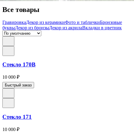
Все товары
Гравировка
Декор из керамики
Фото и таблички
Бронзовые
буквы
Декор из бронзы
Декор из акрила
Вкладки в цветник
Стекло 170B
10 000
₽
Быстрый заказ
Стекло 171
10 000
₽