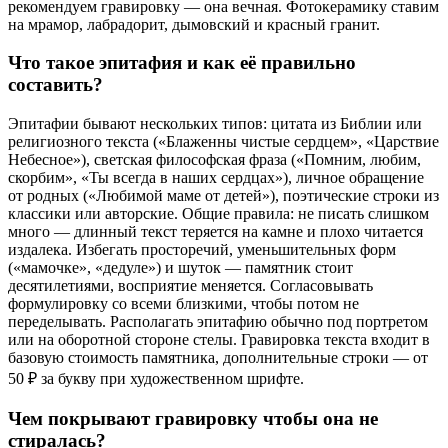
рекомендуем гравировку — она вечная. Фотокерамику ставим
на мрамор, лабрадорит, дымовский и красный гранит.
Что такое эпитафия и как её правильно
составить?
Эпитафии бывают нескольких типов: цитата из Библии или
религиозного текста («Блаженны чистые сердцем», «Царствие
Небесное»), светская философская фраза («Помним, любим,
скорбим», «Ты всегда в наших сердцах»), личное обращение
от родных («Любимой маме от детей»), поэтические строки из
классики или авторские. Общие правила: не писать слишком
много — длинный текст теряется на камне и плохо читается
издалека. Избегать просторечий, уменьшительных форм
(«мамочке», «дедуле») и шуток — памятник стоит
десятилетиями, восприятие меняется. Согласовывать
формулировку со всеми близкими, чтобы потом не
переделывать. Располагать эпитафию обычно под портретом
или на оборотной стороне стелы. Гравировка текста входит в
базовую стоимость памятника, дополнительные строки — от
50 ₽ за букву при художественном шрифте.
Чем покрывают гравировку чтобы она не
стиралась?