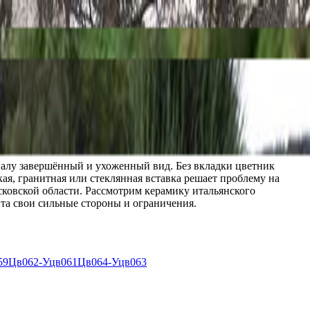
иалу завершённый и ухоженный вид. Без вкладки цветник
ая, гранитная или стеклянная вставка решает проблему на
сковской области. Рассмотрим керамику итальянского
та свои сильные стороны и ограничения.
59
Цв062-Уцв061
Цв064-Уцв063