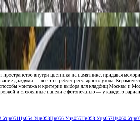
т пространство внутри цветника на памятнике, придавая мемор
вание дождями — всё это требует регулярного ухода. Керамическ
ы, способы монтажа и критерии выбора для кладбищ Москвы и Мо
ировкой и стеклянные панели с фотопечатью — у каждого вариан
2-Уцв051
Цв054-Уцв053
Цв056-Уцв055
Цв058-Уцв057
Цв060-Уцв0