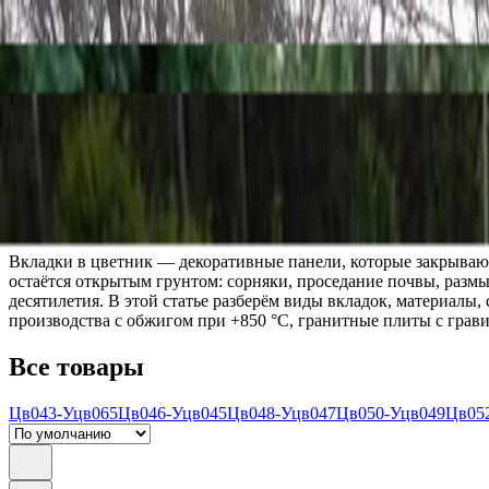
Скидка 5.00% на Надгробные плиты
Вкладки в цветник
Главная
/
Оформление памятников
/
Вкладки в цветник
Вкладки в цветник — декоративные панели, которые закрываю
остаётся открытым грунтом: сорняки, проседание почвы, размы
десятилетия. В этой статье разберём виды вкладок, материал
производства с обжигом при +850 °C, гранитные плиты с грав
Все товары
Цв043-Уцв065
Цв046-Уцв045
Цв048-Уцв047
Цв050-Уцв049
Цв05