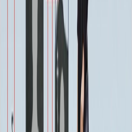
Описание
Технические характеристики
Вопросы и ответы
Доставка и оплата
Комплект ММ5485 создан для создания уютного и личного
пространства для воспоминаний. Этот гармоничный ансамбль
включает в себя удобное сиденье и аккуратный столик,
которые образуют целостную композицию. Его лаконичный и
сдержанный дизайн подчеркивает атмосферу уважения и
спокойствия, идеально вписываясь в окружающую
обстановку.
Функциональность комплекта продумана до мелочей.
Широкая поверхность столика позволяет разместить
памятные предметы, вазу со свежими цветами или
фотографию. Сиденье обеспечивает комфорт во время
визитов, предлагая место для тихого размышления и
уединения. Вместе они формируют уголок, где можно
провести время в спокойной обстановке, почтить память и
ощутить связь.
Прочность и устойчивость конструкции гарантируют, что
комплект будет сохранять свой достойный внешний вид и
функциональность в течение долгих лет, не требуя особого
ухода. Модель ММ5485 — это не просто предметы
обстановки, а тактичное решение для обустройства места, где