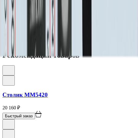
позволяет персонализировать пространство, сделав его по-
настоящему уникальным.
Приобретая комплекс ММ5485, вы инвестируете в создание
вечного, ухоженного уголка памяти. Он становится местом
силы и спокойствия для нескольких поколений семьи, где
можно в тишине почувствовать связь с ушедшими близкими и
передать традицию памяти детям и внукам.
Рекомендации товаров
Столик ММ5420
20 160
₽
Быстрый заказ