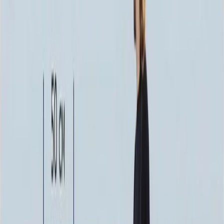
80x40x40 80x80x40
165 840 ₽
Установка
Установка
Без установки
Бесплатно
Стандартная
4 500 ₽
Доставка
Доставка
Самовывоз
Бесплатно
Москва
2 250 ₽
Мос. Обл. (от МКАД до 50 км)
3 000 ₽
Мос. Обл. (от МКАД до 100 км)
3 750 ₽
Мос. Обл. (от МКАД до 150 км)
5 250 ₽
По России (любой регион) по согласованию
Бесплатно