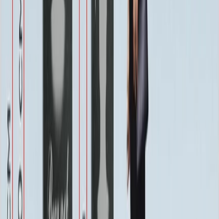
ценится память и создается особая, располагающая к
раздумьям атмосфера. Это выбор для тех, кто стремится к
гармонии, порядку и созданию завершенного,
благоустроенного пространства.
При выборе материалов для комплекса ММ5485 приоритетом
была долговечность и благородство внешнего вида. Элементы
изготавливаются из высококачественного литого камня или
бетона с тщательно обработанной поверхностью, устойчивой
к перепадам температур, осадкам и ультрафиолету. Это
обеспечивает сохранность первоначального эстетичного вида
без выцветания и повреждений.
Важным аспектом является универсальность установки.
Комплект гармонично смотрится в различных локациях: у
семейного захоронения, в колумбарной стене или в отдельной
мемориальной зоне. Его сдержанная цветовая гамма
(классические оттенки серого, песочного, темно-зеленого)
позволяет ему органично вписаться в любой ландшафт, не
нарушая общей гармонии кладбищенского ансамбля.
Для удобства клиентов возможна комплектация
дополнительными элементами: встроенным вазоном для
цветов, гравировкой на столешнице или сиденье со съемными
текстильными подушками, устойчивыми к влаге. Это