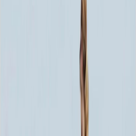
Скидка 5.00% на Надгробные плиты
Столик и Лавочка ММ5485
Главная
/
Благоустройство могилы
/
Столики и Лавочки
/
Столик и Лавочка ММ5485
Итого:
165 840
₽
Быстрый заказ
Столик и Лавочка ММ5485
165 840
₽
Выбор атрибутов
Материалы
Материалы
Размер
Размер