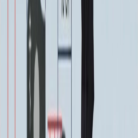
Лавочка ММ5430
22 680 ₽
0
-
+
Цоколь ММ5206
98 595 ₽
0
-
+
Брусчатка гранитная ММ5658
9 500 ₽
0
-
+
Плитка гранитная ММ5651
19 000 ₽
0
-
+
Щебень Мраморный
1 300 ₽
0
-
+
Быстрый заказ