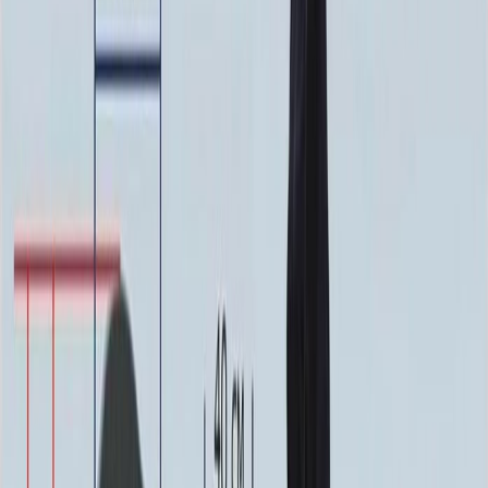
Благоустройство
Благоустройство
Столик ММ5420
20 160 ₽
0
-
+
Цветник ММ5150
24 250 ₽
0
-
+
Цоколь ММ5395
22 800 ₽
0
-
+
Цоколь ММ5396
25 200 ₽
0
-
+
Надгробная плита ММ5105
29 925 ₽
0
-
+