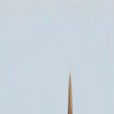
Каталог
+7 (926) 211 90 79
Обратный звонок
0
₽
О нас
Блог
Оплата
Гарантия
Услуги
Контакты
Скидка 5.00% на Надгробные плиты