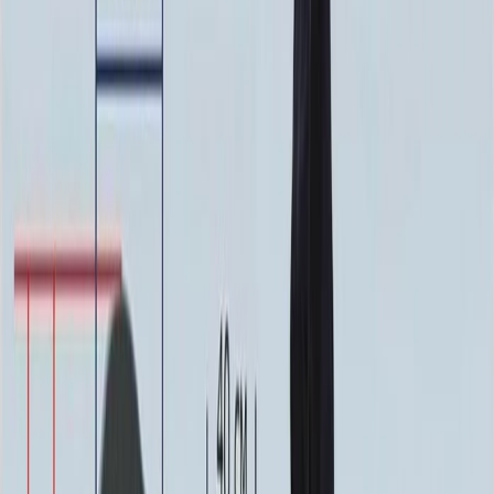
Благоустройство
Благоустройство
Столик ММ5420
20 160 ₽
0
-
+
Цветник ММ5150
24 250 ₽
0
-
+
Цоколь ММ5395
22 800 ₽
0
-
+
Цоколь ММ5396
25 200 ₽
0
-
+
Надгробная плита ММ5105
29 925 ₽
0
-
+