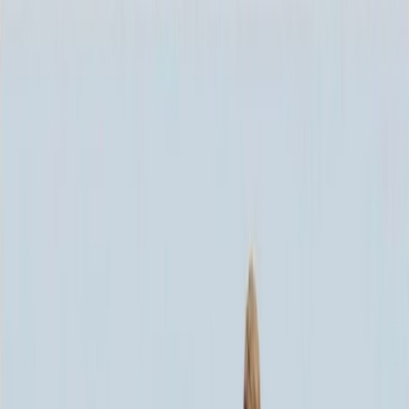
Каталог
+7 (926) 211 90 79
Обратный звонок
0
₽
О нас
Блог
Оплата
Гарантия
Услуги
Контакты
Скидка 5.00% на Надгробные плиты