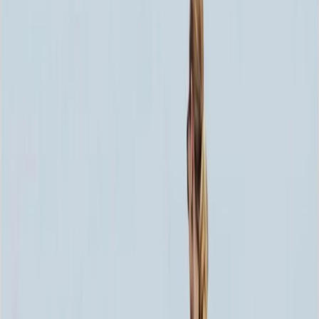
Скидка 5.00% на Надгробные плиты
Столик ММ5422
Главная
/
Благоустройство могилы
/
Столики и Лавочки
/
Столик ММ5422
Итого:
50 160
₽
Быстрый заказ
Столик ММ5422
50 160
₽
Выбор атрибутов
Материалы
Материалы
Размер
Размер