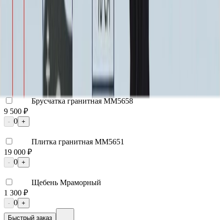
Лавочка ММ5430
22 680 ₽
0
-
+
Цоколь ММ5206
98 595 ₽
0
-
+
Брусчатка гранитная ММ5658
9 500 ₽
0
-
+
Плитка гранитная ММ5651
19 000 ₽
0
-
+
Щебень Мраморный
1 300 ₽
0
-
+
Быстрый заказ