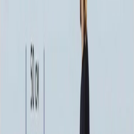
80x10x10 40x40x5
50 160 ₽
Установка
Установка
Без установки
Бесплатно
Стандартная
3 000 ₽
Доставка
Доставка
Самовывоз
Бесплатно
Москва
2 250 ₽
Мос. Обл. (от МКАД до 50 км)
3 000 ₽
Мос. Обл. (от МКАД до 100 км)
3 750 ₽
Мос. Обл. (от МКАД до 150 км)
5 250 ₽
По России (любой регион) по согласованию
Бесплатно