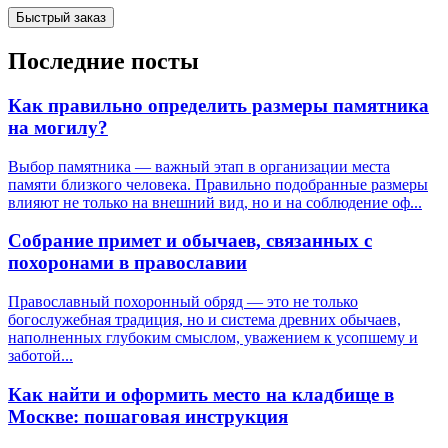
Быстрый заказ
Последние посты
Как правильно определить размеры памятника
на могилу?
Выбор памятника — важный этап в организации места
памяти близкого человека. Правильно подобранные размеры
влияют не только на внешний вид, но и на соблюдение оф...
Собрание примет и обычаев, связанных с
похоронами в православии
Православный похоронный обряд — это не только
богослужебная традиция, но и система древних обычаев,
наполненных глубоким смыслом, уважением к усопшему и
заботой...
Как найти и оформить место на кладбище в
Москве: пошаговая инструкция