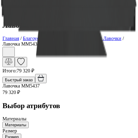
Скидка 5.00% на Надгробные плиты
Лавочка ММ5437
Главная
/
Благоустройство могилы
/
Столики и Лавочки
/
Лавочка ММ5437
Итого:
79 320
₽
Быстрый заказ
Лавочка ММ5437
79 320
₽
Выбор атрибутов
Материалы
Материалы
Размер
Размер