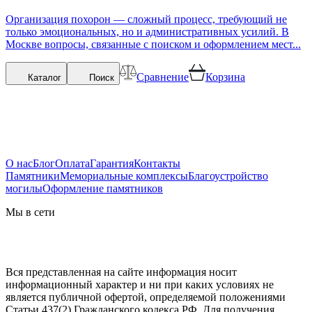
Организация похорон — сложный процесс, требующий не
только эмоциональных, но и административных усилий. В
Москве вопросы, связанные с поиском и оформлением мест...
Сравнение
Корзина
Каталог
Поиск
О нас
Блог
Оплата
Гарантия
Контакты
Памятники
Мемориальные комплексы
Благоустройство
могилы
Оформление памятников
Мы в сети
Вся представленная на сайте информация носит
информационный характер и ни при каких условиях не
является публичной офертой, определяемой положениями
Статьи 437(2) Гражданского кодекса РФ. Для получения