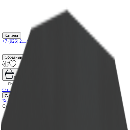
Каталог
+7 (926) 211 90 79
Обратный звонок
0
₽
О нас
Блог
Оплата
Гарантия
Услуги
Контакты
Скидка 5.00% на Надгробные плиты