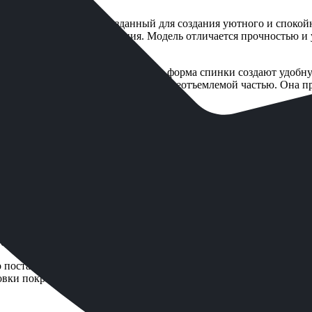
думанного дизайна, созданный для создания уютного и спокойн
ротворения и размышления. Модель отличается прочностью и ус
аксимального комфорта. Ширина и форма спинки создают удобну
тво, становясь его органичной и неотъемлемой частью. Она пр
оту и достоинство. Лавочка не только выполняет утилитарную ф
ешний вид говорит о внимании к деталям и уважении к традициям
ые породы дерева, прошедшие специальную подготовку и много
 и сохраняет натуральную текстуру и тёплый оттенок древесины,
 конструкции пропитаны антисептиком глубокого проникновени
ежегодного ухода, ограничиваясь лишь рекомендованной перио
ия в лавочке ММ5431 выполнены по усиленной схеме с использо
смотрена также возможность надёжного анкерного крепления к
ьно поставляемых комплектующих для самостоятельной сборки, ч
овки покрытия или установка интегрированных цветочниц по кр