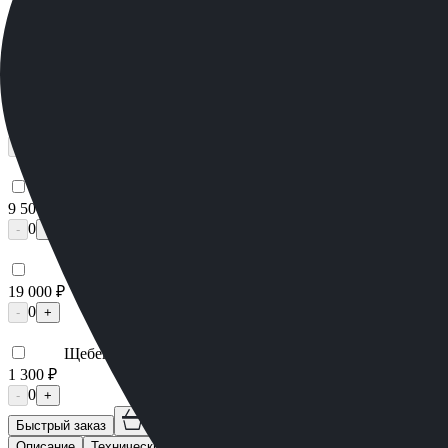
Лавочка ММ5430
22 680 ₽
0
-
+
Цоколь ММ5206
98 595 ₽
0
-
+
Брусчатка гранитная ММ5658
9 500 ₽
0
-
+
Плитка гранитная ММ5651
19 000 ₽
0
-
+
Щебень Мраморный
1 300 ₽
0
-
+
Быстрый заказ
Описание
Технические характеристики
Вопросы и ответы
Достав