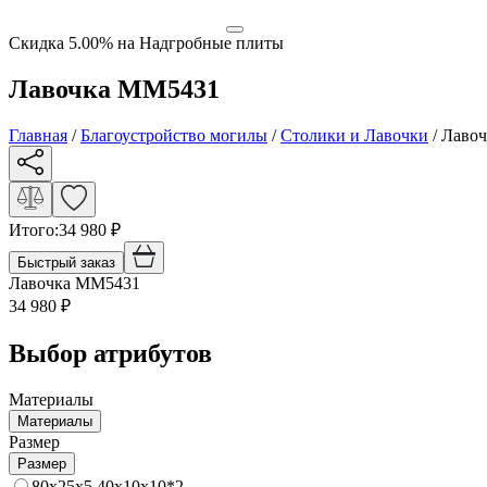
Скидка 5.00% на Надгробные плиты
Лавочка ММ5431
Главная
/
Благоустройство могилы
/
Столики и Лавочки
/
Лаво
Итого:
34 980
₽
Быстрый заказ
Лавочка ММ5431
34 980
₽
Выбор атрибутов
Материалы
Материалы
Размер
Размер
80x25x5 40x10x10*2