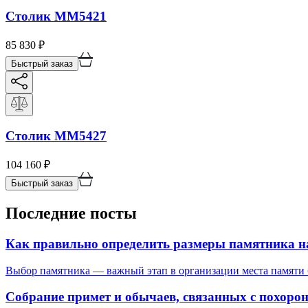
Столик ММ5421
85 830
₽
Быстрый заказ
Столик ММ5427
104 160
₽
Быстрый заказ
Последние посты
Как правильно определить размеры памятника н
Выбор памятника — важный этап в организации места памяти б
Собрание примет и обычаев, связанных с похоро