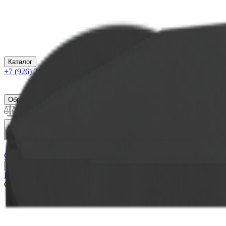
Каталог
+7 (926) 211 90 79
Обратный звонок
0
₽
О нас
Блог
Оплата
Гарантия
Услуги
Контакты
Скидка 5.00% на Надгробные плиты