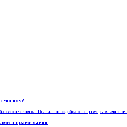
а могилу?
лизкого человека. Правильно подобранные размеры влияют не то
нами в православии