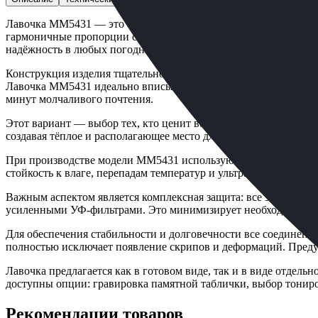
Лавочка ММ5431 — это образец сдержанной элегантности и про
гармоничные пропорции способствуют созданию атмосферы уми
надёжность в любых погодных условиях.
Конструкция изделия тщательно продумана для обеспечения м
Лавочка ММ5431 идеально вписывается в окружающее пространс
минут молчаливого почтения.
Этот вариант — выбор тех, кто ценит вечные ценности, прост
создавая тёплое и располагающее место для посещения. Её вн
При производстве модели ММ5431 используются только отборн
стойкость к влаге, перепадам температур и ультрафиолету, но
Важным аспектом является комплексная защита: все элементы
усиленными УФ-фильтрами. Это минимизирует необходимость 
Для обеспечения стабильности и долговечности все соединен
полностью исключает появление скрипов и деформаций. Преду
Лавочка предлагается как в готовом виде, так и в виде отдел
доступны опции: гравировка памятной таблички, выбор тонир
Рекомендации товаров