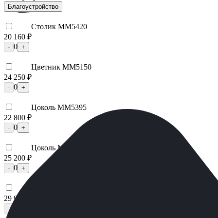
Благоустройство
Столик ММ5420
20 160 ₽
0
-
+
Цветник ММ5150
24 250 ₽
0
-
+
Цоколь ММ5395
22 800 ₽
0
-
+
Цоколь ММ5396
25 200 ₽
0
-
+
Надгробная плита ММ5105
29 925 ₽
0
-
+