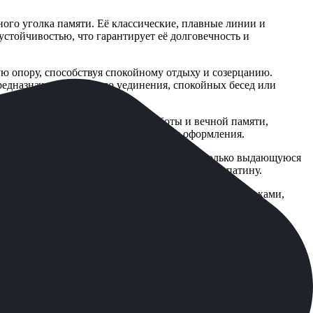
ого уголка памяти. Её классические, плавные линии и
тойчивостью, что гарантирует её долговечность и
ю опору, способствуя спокойному отдыху и созерцанию.
едназначена для тихого уединения, спокойных бесед или
ункцию, но и служит символом заботы и вечной памяти,
, что делает её достойным элементом оформления.
этапную обработку. Это обеспечивает не только выдающуюся
 который со временем приобретает благородную патину.
я, а финишное покрытие выполнено экологичными лаками,
дической проверкой.
ванием оцинкованного или нержавеющего крепежа, что
 подготовленному основанию.
то может быть важно для отдалённых локаций. Дополнительно
аям конструкции.