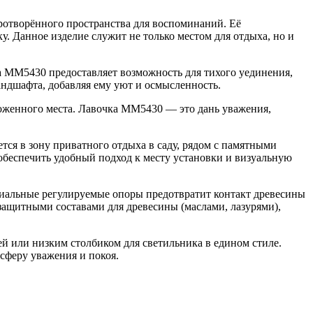
ротворённого пространства для воспоминаний. Её
 Данное изделие служит не только местом для отдыха, но и
а ММ5430 предоставляет возможность для тихого уединения,
ндшафта, добавляя ему уют и осмысленность.
хоженного места. Лавочка ММ5430 — это дань уважения,
ся в зону приватного отдыха в саду, рядом с памятными
обеспечить удобный подход к месту установки и визуальную
циальные регулируемые опоры предотвратит контакт древесины
защитными составами для древесины (маслами, лазурями),
 или низким столбиком для светильника в едином стиле.
осферу уважения и покоя.