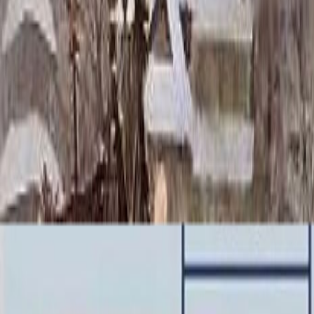
Скидка 5.00% на Надгробные плиты
Лавочка ММ5430
Главная
/
Благоустройство могилы
/
Столики и Лавочки
/
Лаво
Итого:
22 680
₽
Быстрый заказ
Лавочка ММ5430
22 680
₽
Выбор атрибутов
Материалы
Материалы
Размер
Размер
80x25x5 40x10x10*2