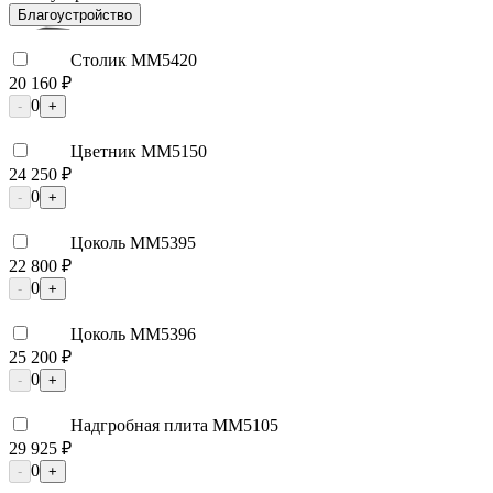
Благоустройство
Столик ММ5420
20 160 ₽
0
-
+
Цветник ММ5150
24 250 ₽
0
-
+
Цоколь ММ5395
22 800 ₽
0
-
+
Цоколь ММ5396
25 200 ₽
0
-
+
Надгробная плита ММ5105
29 925 ₽
0
-
+