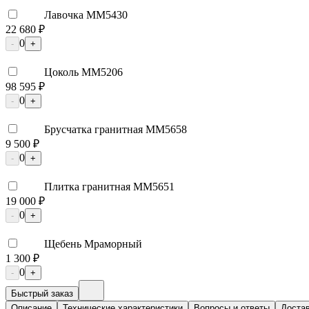
Лавочка ММ5430
22 680 ₽
0
-
+
Цоколь ММ5206
98 595 ₽
0
-
+
Брусчатка гранитная ММ5658
9 500 ₽
0
-
+
Плитка гранитная ММ5651
19 000 ₽
0
-
+
Щебень Мраморный
1 300 ₽
0
-
+
Быстрый заказ
Описание
Технические характеристики
Вопросы и ответы
Достав