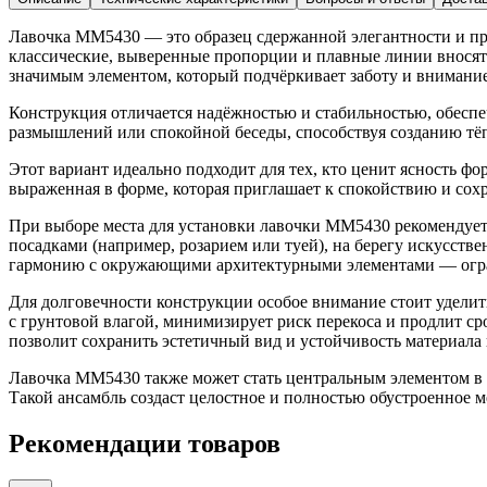
Лавочка ММ5430 — это образец сдержанной элегантности и пр
классические, выверенные пропорции и плавные линии вносят
значимым элементом, который подчёркивает заботу и внимание
Конструкция отличается надёжностью и стабильностью, обеспе
размышлений или спокойной беседы, способствуя созданию тёп
Этот вариант идеально подходит для тех, кто ценит ясность 
выраженная в форме, которая приглашает к спокойствию и сох
При выборе места для установки лавочки ММ5430 рекомендуетс
посадками (например, розарием или туей), на берегу искусст
гармонию с окружающими архитектурными элементами — огр
Для долговечности конструкции особое внимание стоит уделит
с грунтовой влагой, минимизирует риск перекоса и продлит с
позволит сохранить эстетичный вид и устойчивость материала
Лавочка ММ5430 также может стать центральным элементом в 
Такой ансамбль создаст целостное и полностью обустроенное ме
Рекомендации товаров