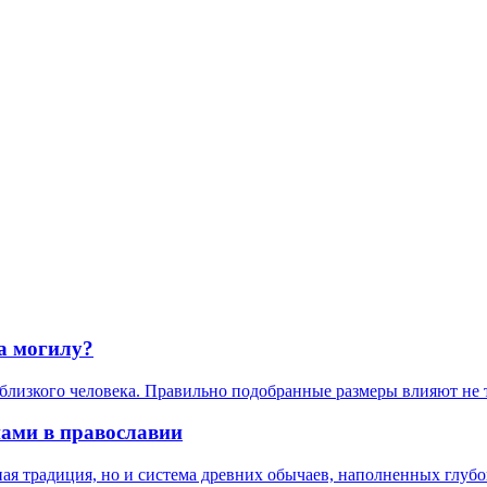
а могилу?
лизкого человека. Правильно подобранные размеры влияют не то
нами в православии
я традиция, но и система древних обычаев, наполненных глубо