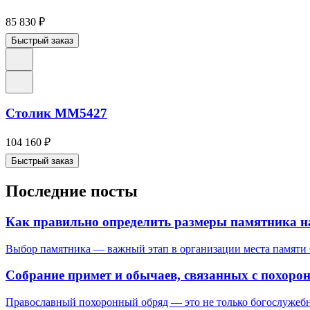
85 830
₽
Быстрый заказ
Столик ММ5427
104 160
₽
Быстрый заказ
Последние посты
Как правильно определить размеры памятника н
Выбор памятника — важный этап в организации места памяти б
Собрание примет и обычаев, связанных с похоро
Православный похоронный обряд — это не только богослужебна