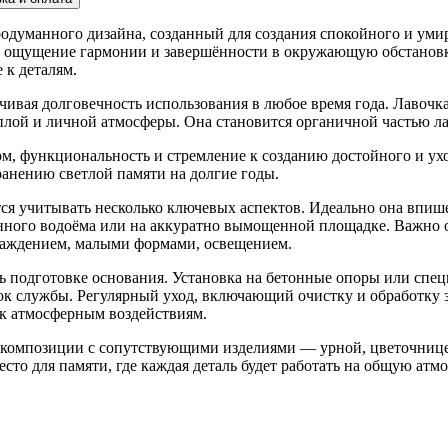
одуманного дизайна, созданный для создания спокойного и уми
 ощущение гармонии и завершённости в окружающую обстановку.
 к деталям.
чивая долговечность использования в любое время года. Лавочк
лой и личной атмосферы. Она становится органичной частью ла
форм, функциональность и стремление к созданию достойного и у
ранению светлой памяти на долгие годы.
я учитывать несколько ключевых аспектов. Идеально она впишет
венного водоёма или на аккуратно вымощенной площадке. Важно 
аждением, малыми формами, освещением.
ь подготовке основания. Установка на бетонные опоры или спе
рок службы. Регулярный уход, включающий очистку и обработку 
 к атмосферным воздействиям.
композиции с сопутствующими изделиями — урной, цветочницей
сто для памяти, где каждая деталь будет работать на общую атм