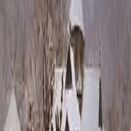
Каталог
+7 (926) 211 90 79
Обратный звонок
0
₽
О нас
Блог
Оплата
Гарантия
Услуги
Контакты
Скидка 5.00% на Надгробные плиты