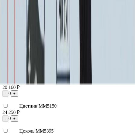
Москва
2 250 ₽
Мос. Обл. (от МКАД до 50 км)
3 000 ₽
Мос. Обл. (от МКАД до 100 км)
3 750 ₽
Мос. Обл. (от МКАД до 150 км)
5 250 ₽
По России (любой регион) по согласованию
Бесплатно
Благоустройство
Благоустройство
Столик ММ5420
20 160 ₽
0
-
+
Цветник ММ5150
24 250 ₽
0
-
+
Цоколь ММ5395