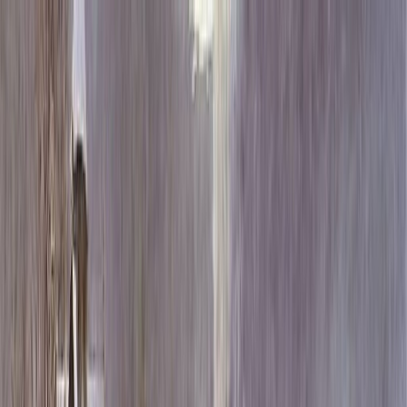
Каталог
+7 (926) 211 90 79
Обратный звонок
0
₽
О нас
Блог
Оплата
Гарантия
Услуги
Контакты
Скидка 5.00% на Надгробные плиты