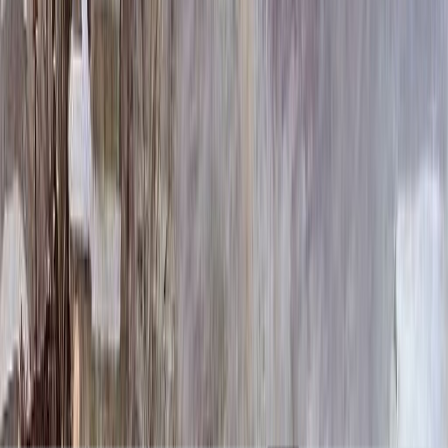
Размер плиты
100x50x5
69 450 ₽
100x60x5
77 100 ₽
100x70x5
84 750 ₽
100x80x5
92 400 ₽
100x50x8
93 720 ₽
100x90x5
99 450 ₽
100x60x8
105 300 ₽
100x50x10
111 120 ₽
100x70x8
116 880 ₽
100x60x10
125 400 ₽