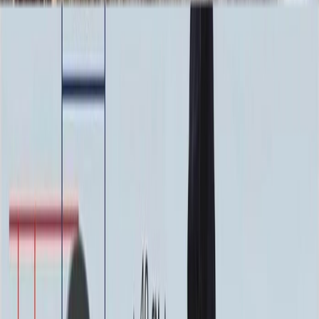
100x80x8
128 460 ₽
100x70x10
139 680 ₽
100x90x8
140 040 ₽
100x80x10
153 960 ₽
100x90x10
168 240 ₽
Установка
Установка
Без установки
Бесплатно
Стандартная
Бесплатно
Усиленная
Бесплатно
Доставка
Доставка
Самовывоз
Бесплатно