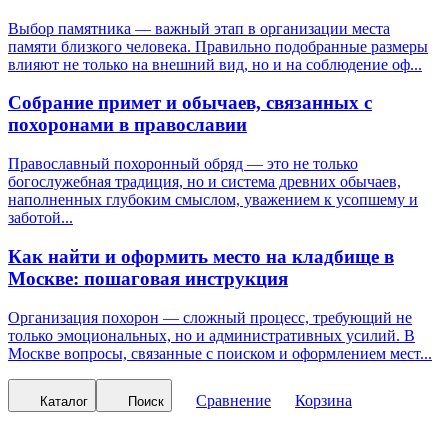
Выбор памятника — важный этап в организации места
памяти близкого человека. Правильно подобранные размеры
влияют не только на внешний вид, но и на соблюдение оф...
Собрание примет и обычаев, связанных с
похоронами в православии
Православный похоронный обряд — это не только
богослужебная традиция, но и система древних обычаев,
наполненных глубоким смыслом, уважением к усопшему и
заботой...
Как найти и оформить место на кладбище в
Москве: пошаговая инструкция
Организация похорон — сложный процесс, требующий не
только эмоциональных, но и административных усилий. В
Москве вопросы, связанные с поиском и оформлением мест...
Сравнение
Корзина
Каталог
Поиск