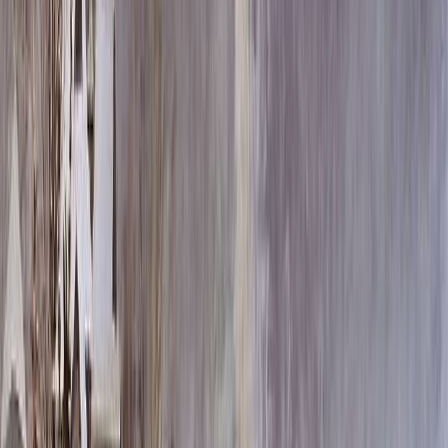
Скидка 5.00% на Надгробные плиты
Надгробная плита ММ/D-5155
Главная
/
Благоустройство могилы
/
Надгробные плиты
/
Надгробная плита ММ/D-5155
Итого:
74 313
₽
Быстрый заказ
Надгробная плита ММ/D-5155
74 313
₽
-
5
%
78 225
₽
Выбор атрибутов
Материалы
Материалы
Размер плиты