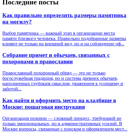
Последние посты
Как правильно определить размеры памятника
на могилу?
Выбор памятника — важный этап в организации места
памяти близкого человека. Правильно подобранные размеры
влияют не только на внешний вид, но и на соблюдение оф...
Собрание примет и обычаев, связанных с
похоронами в православии
Православный похоронный обряд — это не только
богослужебная традиция, но и система древних обычаев,
наполненных глубоким смыслом, уважением к усопшему и
заботой...
Как найти и оформить место на кладбище в
Москве: пошаговая инструкция
Организация похорон — сложный процесс, требующий не
только эмоциональных, но и административных усилий. В
Москве вопросы, связанные с поиском и оформлением мест...