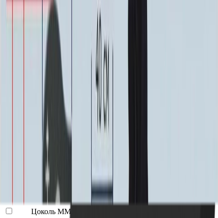
Москва
2 250 ₽
Мос. Обл. (от МКАД до 50 км)
3 000 ₽
Мос. Обл. (от МКАД до 100 км)
3 750 ₽
Мос. Обл. (от МКАД до 150 км)
5 250 ₽
По России (любой регион) по согласованию
Бесплатно
Благоустройство
Благоустройство
Столик ММ5420
20 160 ₽
0
-
+
Цветник ММ5150
24 250 ₽
0
-
+
Цоколь ММ5395