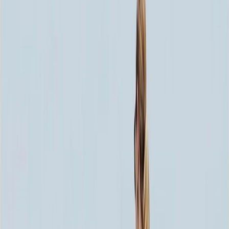
Скидка 5.00% на Надгробные плиты
Надгробная плита ММ5107
Главная
/
Благоустройство могилы
/
Надгробные плиты
/
Надгробная плита ММ5107
Итого:
43 462
₽
Быстрый заказ
Надгробная плита ММ5107
43 462
₽
-
5
%
45 750
₽
Выбор атрибутов
Материалы
Материалы
Размер плиты