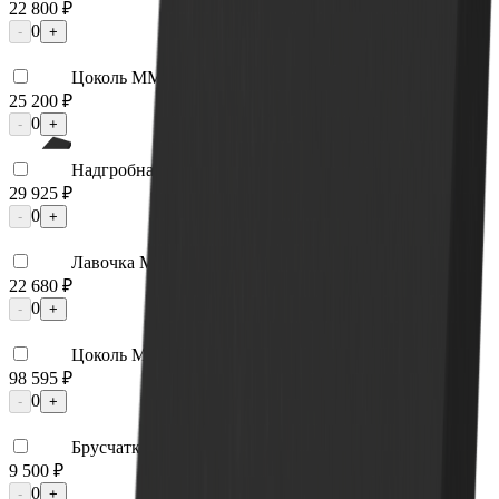
22 800 ₽
0
-
+
Цоколь ММ5396
25 200 ₽
0
-
+
Надгробная плита ММ5105
29 925 ₽
0
-
+
Лавочка ММ5430
22 680 ₽
0
-
+
Цоколь ММ5206
98 595 ₽
0
-
+
Брусчатка гранитная ММ5658
9 500 ₽
0
-
+