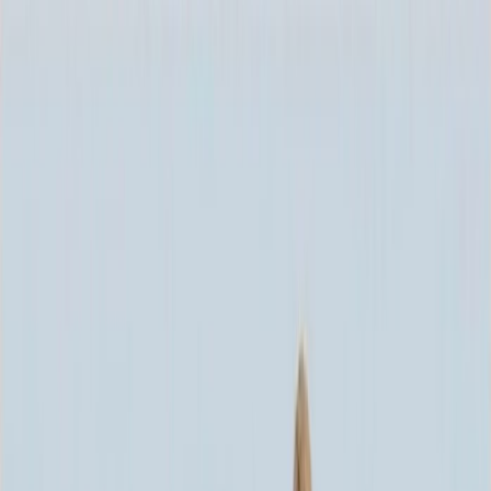
Каталог
+7 (926) 211 90 79
Обратный звонок
0
₽
О нас
Блог
Оплата
Гарантия
Услуги
Контакты
Скидка 5.00% на Надгробные плиты