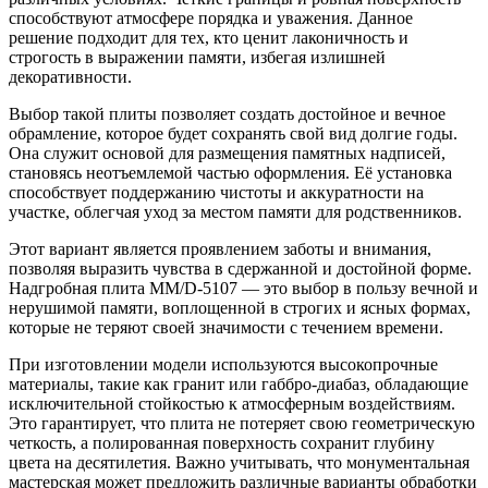
способствуют атмосфере порядка и уважения. Данное
решение подходит для тех, кто ценит лаконичность и
строгость в выражении памяти, избегая излишней
декоративности.
Выбор такой плиты позволяет создать достойное и вечное
обрамление, которое будет сохранять свой вид долгие годы.
Она служит основой для размещения памятных надписей,
становясь неотъемлемой частью оформления. Её установка
способствует поддержанию чистоты и аккуратности на
участке, облегчая уход за местом памяти для родственников.
Этот вариант является проявлением заботы и внимания,
позволяя выразить чувства в сдержанной и достойной форме.
Надгробная плита ММ/D-5107 — это выбор в пользу вечной и
нерушимой памяти, воплощенной в строгих и ясных формах,
которые не теряют своей значимости с течением времени.
При изготовлении модели используются высокопрочные
материалы, такие как гранит или габбро-диабаз, обладающие
исключительной стойкостью к атмосферным воздействиям.
Это гарантирует, что плита не потеряет свою геометрическую
четкость, а полированная поверхность сохранит глубину
цвета на десятилетия. Важно учитывать, что монументальная
мастерская может предложить различные варианты обработки