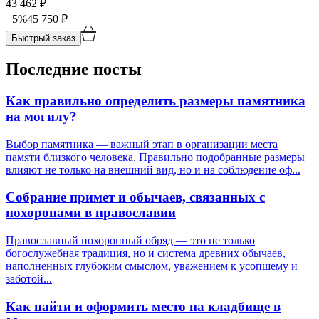
43 462
₽
−
5
%
45 750
₽
Быстрый заказ
Последние посты
Как правильно определить размеры памятника
на могилу?
Выбор памятника — важный этап в организации места
памяти близкого человека. Правильно подобранные размеры
влияют не только на внешний вид, но и на соблюдение оф...
Собрание примет и обычаев, связанных с
похоронами в православии
Православный похоронный обряд — это не только
богослужебная традиция, но и система древних обычаев,
наполненных глубоким смыслом, уважением к усопшему и
заботой...
Как найти и оформить место на кладбище в