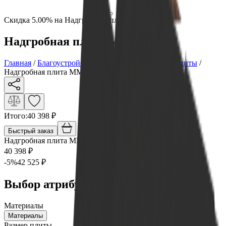
Скидка 5.00% на Надгробные плиты
Надгробная плита ММ/D-5107
Главная
/
Благоустройство могилы
/
Надгробные плиты
/
Надгробная плита ММ/D-5107
Итого:
40 398
₽
Быстрый заказ
Надгробная плита ММ/D-5107
40 398
₽
-
5
%
42 525
₽
Выбор атрибутов
Материалы
Материалы
Размер плиты