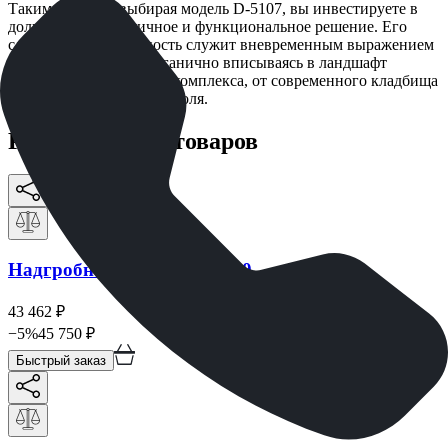
Таким образом, выбирая модель D-5107, вы инвестируете в
долговечное, эстетичное и функциональное решение. Его
сдержанная элегантность служит вневременным выражением
скорби и уважения, органично вписываясь в ландшафт
любого мемориального комплекса, от современного кладбища
до исторического некрополя.
Рекомендации товаров
Надгробная плита ММ5160
43 462
₽
−
5
%
45 750
₽
Быстрый заказ