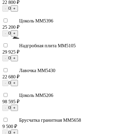
22 800 ₽
0
-
+
Цоколь ММ5396
25 200 ₽
0
-
+
Надгробная плита ММ5105
29 925 ₽
0
-
+
Лавочка ММ5430
22 680 ₽
0
-
+
Цоколь ММ5206
98 595 ₽
0
-
+
Брусчатка гранитная ММ5658
9 500 ₽
0
-
+