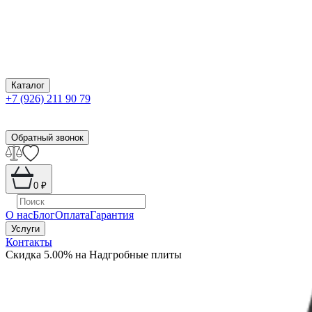
Каталог
+7 (926) 211 90 79
Обратный звонок
0
₽
О нас
Блог
Оплата
Гарантия
Услуги
Контакты
Скидка 5.00% на Надгробные плиты