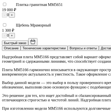
Плитка гранитная ММ5651
19 000 ₽
0
-
+
Щебень Мраморный
1 300 ₽
0
-
+
Быстрый заказ
Описание
Технические характеристики
Вопросы и ответы
Достав
Надгробная плита ММ5166 представляет собой вариант оформле
геометрией и сдержанными линиями, что способствует создани
Плита ММ5166 гармонично вписывается в окружающее пространс
вневременную актуальность и уместность. Такое оформление 
Выбор данной модели — это выбор в пользу проверенного време
обозначение, выполняя свою основную функцию с подобающим
Это решение для тех, кто ищет достойный и сбалансированный 
отличающееся строгостью и чистотой линий. Надгробная плит
При изготовлении модели ММ5166 используются долговечные м