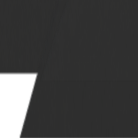
обная плита ММ5166