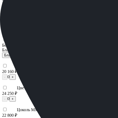
2 250 ₽
Мос. Обл. (от МКАД до 50 км)
3 000 ₽
Мос. Обл. (от МКАД до 100 км)
3 750 ₽
Мос. Обл. (от МКАД до 150 км)
5 250 ₽
По России (любой регион) по согласованию
Бесплатно
Благоустройство
Благоустройство
Столик ММ5420
20 160 ₽
0
-
+
Цветник ММ5150
24 250 ₽
0
-
+
Цоколь ММ5395
22 800 ₽