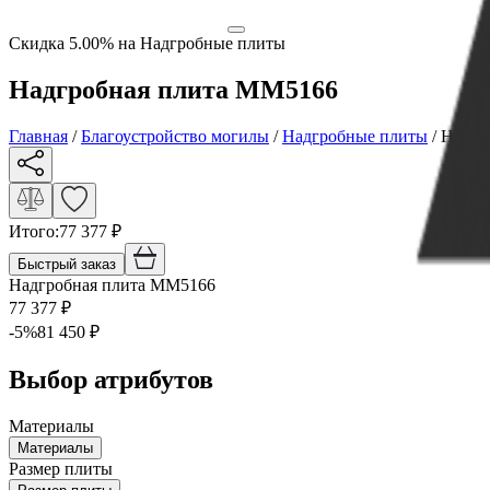
Скидка 5.00% на Надгробные плиты
Надгробная плита ММ5166
Главная
/
Благоустройство могилы
/
Надгробные плиты
/
Надгр
Итого:
77 377
₽
Быстрый заказ
Надгробная плита ММ5166
77 377
₽
-
5
%
81 450
₽
Выбор атрибутов
Материалы
Материалы
Размер плиты