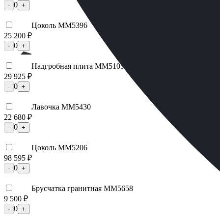
0
-
+
Цоколь ММ5396
25 200 ₽
0
-
+
Надгробная плита ММ5105
29 925 ₽
0
-
+
Лавочка ММ5430
22 680 ₽
0
-
+
Цоколь ММ5206
98 595 ₽
0
-
+
Брусчатка гранитная ММ5658
9 500 ₽
0
-
+