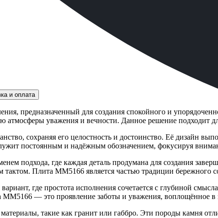
ка и оплата
ния, предназначенный для создания спокойного и упорядоченно
ю атмосферы уважения и вечности. Данное решение подходит для
тво, сохраняя его целостность и достоинство. Её дизайн выпо
служит постоянным и надёжным обозначением, фокусируя вниман
нем подхода, где каждая деталь продумана для создания заверш
 тактом. Плита ММ5166 является частью традиции бережного с
вариант, где простота исполнения сочетается с глубиной смысла
а ММ5166 — это проявление заботы и уважения, воплощённое в 
атериалы, такие как гранит или габбро. Эти породы камня от