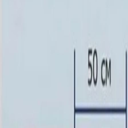
Скидка 5.00% на Надгробные плиты
Памятник ММ/M-6008
Главная
/
Памятники
/
По форме
/
Скульптуры
/
Памятник ММ/
Итого:
185 130
₽
Быстрый заказ
Памятник ММ/M-6008
185 130
₽
Выбор атрибутов
Материалы
Материалы
Размеры стелы и тумбы вертикальные
Размеры стелы и тумбы вертикальные
80x40x10 15x50x20