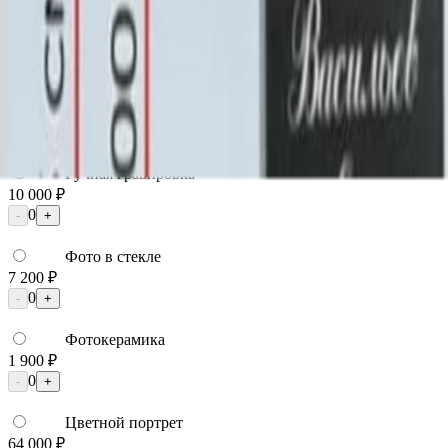
23 000 ₽
Фото
Фото
Гравировка
4 500 ₽
0
-
+
Ручная гравировка
10 000 ₽
0
-
+
Фото в стекле
7 200 ₽
0
-
+
Фотокерамика
1 900 ₽
0
-
+
Цветной портрет
64 000 ₽