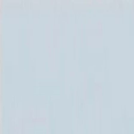
Каталог
+7 (926) 211 90 79
Обратный звонок
0
₽
О нас
Блог
Оплата
Гарантия
Услуги
Контакты
Скидка 5.00% на Надгробные плиты