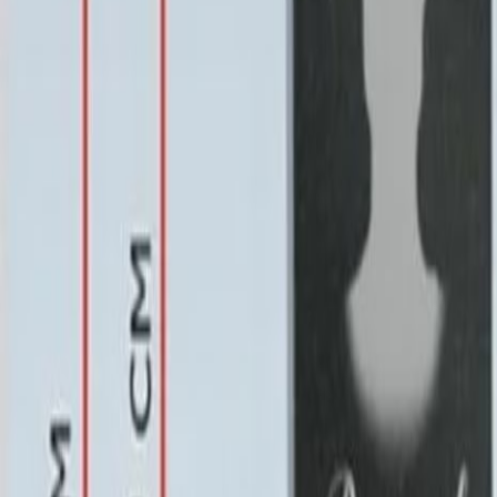
160x80x12 20x90x20
512 210 ₽
Установка памятника
Установка памятника
Без установки
Бесплатно
Стандартная
5 700 ₽
Усиленная
10 000 ₽
Выбор цветника
Выбор цветника
Без цветника
Бесплатно
100 x 50 x 5
7 875 ₽
100 x 50 x 8
18 000 ₽
100 x 50 x 10