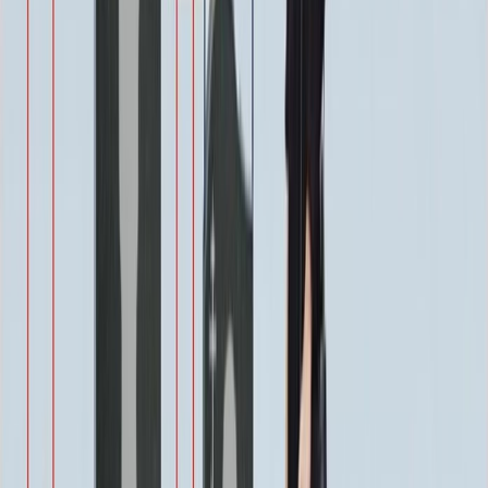
500 ₽
Виньетка
500 ₽
Свеча
350 ₽
Эпитафия
Бесплатно
Икона (обратное)
3 550 ₽
Ангелы
2 350 ₽
Храмы
1 900 ₽
Святые