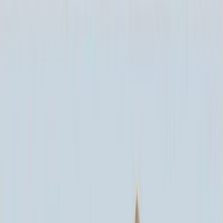
Каталог
+7 (926) 211 90 79
Обратный звонок
0
₽
О нас
Блог
Оплата
Гарантия
Услуги
Контакты
Скидка 5.00% на Надгробные плиты