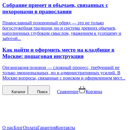
Собрание примет и обычаев, связанных с
похоронами в православии
Православный похоронный обряд — это не только
богослужебная традиция, но и система древних обычаев,
наполненных глубоким смыслом, уважением к усопшему и
заботой...
Как найти и оформить место на кладбище в
Москве: пошаговая инструкция
Организация похорон — сложный процесс, требующий не
только эмоциональных, но и административных усилий. В
Москве вопросы, связанные с поиском и оформлением мест...
Сравнение
Корзина
Каталог
Поиск
О нас
Блог
Оплата
Гарантия
Контакты