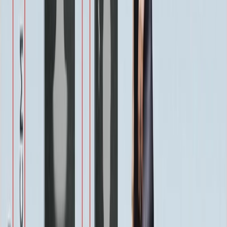
1 900 ₽
Военным
1 100 ₽
Одежда
800 ₽
Другое по согласованию
1 500 ₽
Услуги
Услуги
Полировка 1 сторона
Бесплатно
Фаска по краю 1-4 см.
Бесплатно
Ретушь фотографии
Бесплатно
Покрытие Антидождь