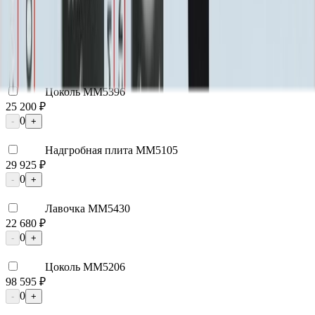
0
-
+
Цоколь ММ5395
22 800 ₽
0
-
+
Цоколь ММ5396
25 200 ₽
0
-
+
Надгробная плита ММ5105
29 925 ₽
0
-
+
Лавочка ММ5430
22 680 ₽
0
-
+
Цоколь ММ5206
98 595 ₽
0
-
+