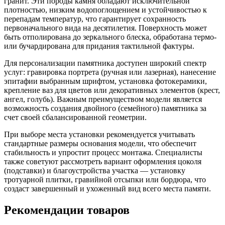
гранит. Эти породы камня обладают исключительной
плотностью, низким водопоглощением и устойчивостью к
перепадам температур, что гарантирует сохранность
первоначального вида на десятилетия. Поверхность может
быть отполирована до зеркального блеска, обработана термо-
или бучардирована для придания тактильной фактуры.
Для персонализации памятника доступен широкий спектр
услуг: гравировка портрета (ручная или лазерная), нанесение
эпитафии выбранным шрифтом, установка фотокерамики,
крепление ваз для цветов или декоративных элементов (крест,
ангел, голубь). Важным преимуществом модели является
возможность создания двойного (семейного) памятника за
счет своей сбалансированной геометрии.
При выборе места установки рекомендуется учитывать
стандартные размеры основания модели, что обеспечит
стабильность и упростит процесс монтажа. Специалисты
также советуют рассмотреть вариант оформления цоколя
(подставки) и благоустройства участка — установку
тротуарной плитки, гравийной отсыпки или бордюра, что
создаст завершенный и ухоженный вид всего места памяти.
Рекомендации товаров