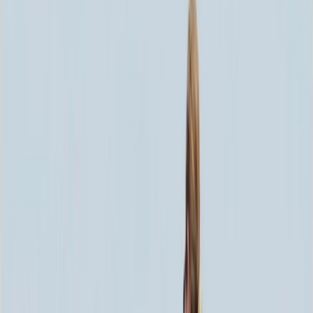
Скидка 5.00% на Надгробные плиты
Памятник ММ6221
Главная
/
Памятники
/
По форме
/
Скульптуры
/
Памятник
ММ6221
Итого:
126 140
₽
Быстрый заказ
Памятник ММ6221
126 140
₽
Выбор атрибутов
Материалы
Материалы
Размеры стелы и тумбы вертикальные
Размеры стелы и тумбы вертикальные