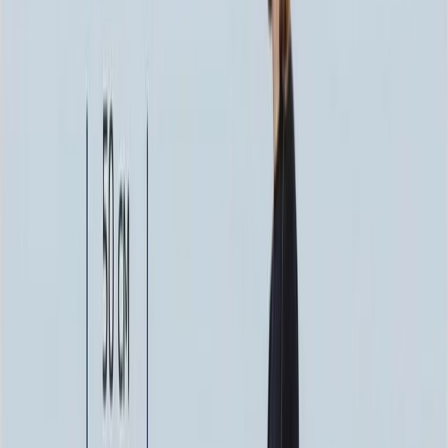
342 890 ₽
160x80x12 20x90x20
394 060 ₽
Установка памятника
Установка памятника
Без установки
Бесплатно
Стандартная
5 700 ₽
Усиленная
10 000 ₽
Выбор цветника
Выбор цветника
Без цветника
Бесплатно
100 x 50 x 5
7 875 ₽
100 x 50 x 8
18 000 ₽