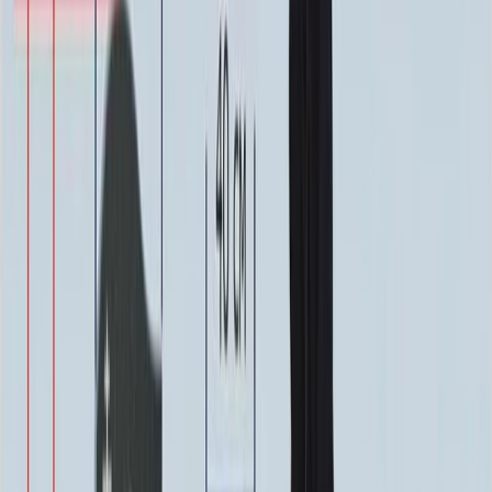
64 000 ₽
0
-
+
Надпись
Надпись
ФИО и Дата (Гравировка)
3 000 ₽
0
-
+
ФИО и Дата (Пескоструй)
4 600 ₽
0
-
+
ФИО и Дата (Скарпель)
6 000 ₽
0
-
+
ФИО и Дата (Сусальное золото)
34 000 ₽
0
-
+
ФИО и Дата (Бронзовые буквы)