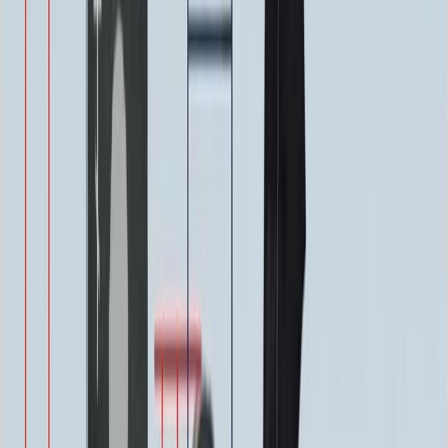
40 000 ₽
0
-
+
Декор на памятник
Декор на памятник
Крест (акрил, 12х5.5 см.)
1 400 ₽
Цветы (акрил, 58х13 см.)
2 000 ₽
Свеча (акрил, 18.5х5.5 см.)
1 400 ₽
Другое, по согласованию
Бесплатно
Доп. оформление
Доп. оформление
Крестик
300 ₽
Цветы