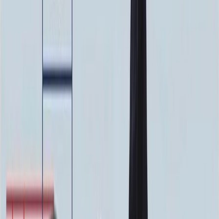
100 x 50 x 10
23 000 ₽
Фото
Фото
Гравировка
4 500 ₽
0
-
+
Ручная гравировка
10 000 ₽
0
-
+
Фото в стекле
7 200 ₽
0
-
+
Фотокерамика
1 900 ₽
0
-
+
Цветной портрет