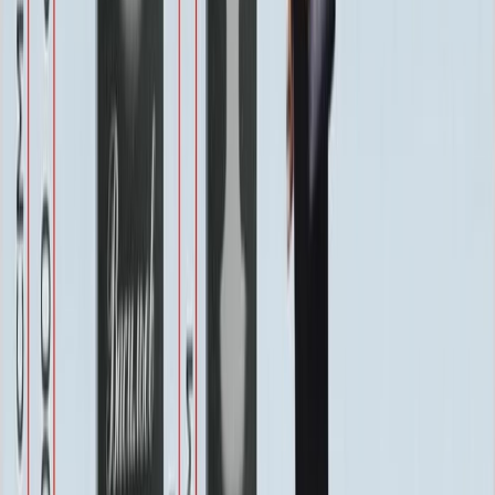
Бесплатно
Защитное покрытие
Бесплатно
Восстановление фотографии
3 000 ₽
Хранение на складе
Бесплатно
Швеллер под памятник
2 000 ₽
Благоустройство
Благоустройство
Столик ММ5420
20 160 ₽
0
-
+
Цветник ММ5150
24 250 ₽