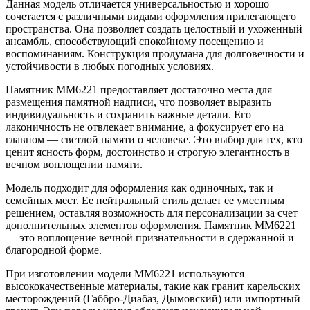
Данная модель отличается универсальностью и хорошо
сочетается с различными видами оформления прилегающего
пространства. Она позволяет создать целостный и ухоженный
ансамбль, способствующий спокойному посещению и
воспоминаниям. Конструкция продумана для долговечности и
устойчивости в любых погодных условиях.
Памятник ММ6221 предоставляет достаточно места для
размещения памятной надписи, что позволяет выразить
индивидуальность и сохранить важные детали. Его
лаконичность не отвлекает внимание, а фокусирует его на
главном — светлой памяти о человеке. Это выбор для тех, кто
ценит ясность форм, достоинство и строгую элегантность в
вечном воплощении памяти.
Модель подходит для оформления как одиночных, так и
семейных мест. Ее нейтральный стиль делает ее уместным
решением, оставляя возможность для персонализации за счет
дополнительных элементов оформления. Памятник ММ6221
— это воплощение вечной признательности в сдержанной и
благородной форме.
При изготовлении модели ММ6221 используются
высококачественные материалы, такие как гранит карельских
месторождений (Габбро-Диабаз, Дымовский) или импортный