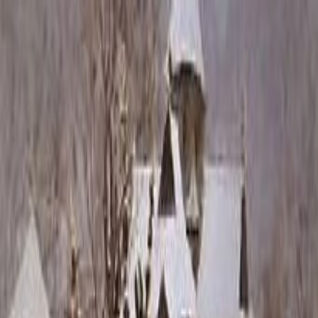
Каталог
+7 (926) 211 90 79
Обратный звонок
0
₽
О нас
Блог
Оплата
Гарантия
Услуги
Контакты
Скидка 5.00% на Надгробные плиты