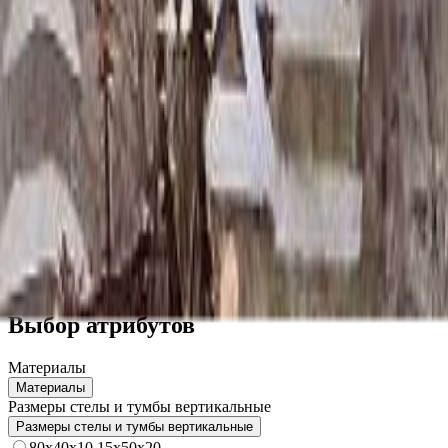
Скидка 5.00% на Надгробные плиты
Памятник ММ/D-6000
Главная
/
Памятники
/
По форме
/
Скульптуры
/
Памятник ММ/
Итого:
283 900
₽
Быстрый заказ
Памятник ММ/D-6000
283 900
₽
Выбор атрибутов
Материалы
Материалы
Размеры стелы и тумбы вертикальные
Размеры стелы и тумбы вертикальные
80x40x10 15x50x20