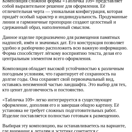
Композиция сложной формы «Табличка 109» представляет
собой выразительное решение для оформления. Её
отличительная черта — уникальная конфигурация, которая
придаёт особый характер и индивидуальность. Продуманные
линии и гармоничные пропорции создают целостный и
сдержанный образ, наполненный смыслом.
Данное изделие предназначено для размещения памятных
надписей, имён и значимых дат. Его конструкция позволяет
удобно и разборчиво расположить всю важную информацию.
Форма способствует лёгкому восприятию текста, делая его
центральным элементом всего оформления.
Композиция обладает высокой устойчивостью к различным
погодным условиям, что гарантирует её сохранность на
долгие годы. Она сохраняет свой первоначальный вид,
оставаясь неизменной частью ландшафта. Это выбор для тех,
кто ценит долговечность и постоянство.
«Табличка 109» легко интегрируется в существующее
оформление, дополняя его и завершая общую картину. Её
установка не требует сложных подготовительных работ.
Изделие поставляется полностью готовым к размещению.
Выбирая эту композицию, вы останавливаетесь на варианте,
где внимание к деталям и эстетике сочетается с