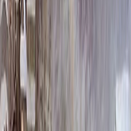
Материал фотографии
Металл
Бесплатно
Керамика (Италия)
Бесплатно
Керамогранит
Бесплатно
Размер фото
Размер фото
18 х 24 см. [Металл]
4 300 ₽
18 х 24 см. [Керамогранит]
6 600 ₽
18 х 24 см. [Керамика (Италия)]
7 500 ₽
Отверстия
Отверстия
Сложная форма 109, без отверстий
Бесплатно
Сложная форма 109, с отверстиями
Бесплатно