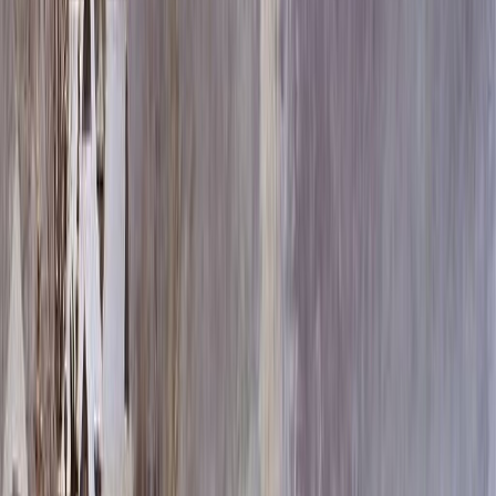
Скидка 5.00% на Надгробные плиты
Композиция сложной формы, табличка
109
Главная
/
Оформление памятников
/
Фото и таблички
/
c_arki-
i-kompozitsii-slozhnoj-formy-(metall-farfor)
/
Композиция
сложной формы, табличка 109
Итого:
4 300
₽
Быстрый заказ
Композиция сложной формы, табличка 109
4 300
₽
Выбор атрибутов
Материал фотографии