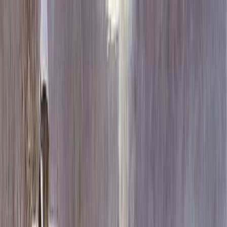
Каталог
+7 (926) 211 90 79
Обратный звонок
0
₽
О нас
Блог
Оплата
Гарантия
Услуги
Контакты
Скидка 5.00% на Надгробные плиты