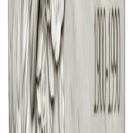
Композиция сложной формы «Табличка 107» представляет
собой выразительное решение для оформления памятного
места. Её отличительной чертой является уникальный,
художественно продуманный силуэт, который придаёт
объекту особую индивидуальность и глубину восприятия.
Форма создана с вниманием к гармонии и пропорциям, что
позволяет ей органично вписаться в окружающее
пространство, становясь его неотъемлемой и уважительной
частью.
Данное изделие предназначено для размещения важной
информации, имён и дат, выполняя ключевую роль в
сохранении памяти. Его сложная конфигурация подчёркивает
значимость момента и уникальность личности, для которой
оно предназначено. Визуальная выразительность композиции
направлена на то, чтобы вызывать размышление и
эмоциональный отклик, создавая атмосферу почтения и
спокойствия.
«Табличка 107» — это выбор для тех, кто ценит
нестандартный, осмысленный подход к оформлению. Она
говорит об особом внимании к деталям и желании создать не
просто стандартный объект, а цельный образ, несущий в себе
смысл и уважение. Такое решение подчёркивает заботу и
глубокое личное отношение, превращая памятное место в