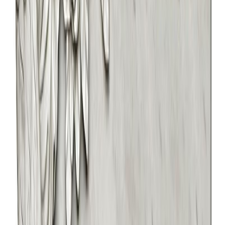
место силы и тихой беседы с памятью, где каждая линия
формы обретает своё значение.
При выборе места для установки композиции «Табличка 107»
рекомендуется учитывать её визуальное взаимодействие с
ландшафтом. Художественный силуэт наиболее выигрышно
смотрится на фоне вертикальных элементов: хвойных
насаждений, декоративных кустарников или невысокой
живой изгороди. Это создаёт необходимый контраст и
подчёркивает выразительность линий, не нарушая общей
гармонии участка.
Важным аспектом является долговечность восприятия.
Продуманные пропорции и целостный образ обеспечивают,
чтобы композиция сохраняла свою эстетическую ценность и
смысловую нагрузку в любое время года. Она становится
устойчивым визуальным акцентом, который органично
существует в естественном цикле смены сезонов, не теряя
своего достоинства и выразительности.
Для персонализации рекомендуется тщательно продумать
графику нанесения текста. Шрифт и компоновка надписей
должны гармонировать с динамикой формы, следуя её
внутреннему ритму. Правильно подобранная типографика не
просто информирует, но и становится завершающим
элементом художественного замысла, усиливая общее