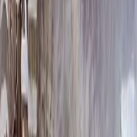
Материал фотографии
Металл
Бесплатно
Керамика (Италия)
Бесплатно
Керамогранит
Бесплатно
Размер фото
Размер фото
18 х 24 см. [Металл]
4 300 ₽
18 х 24 см. [Керамогранит]
6 600 ₽
18 х 24 см. [Керамика (Италия)]
7 500 ₽
Отверстия
Отверстия
Сложная форма 107, без отверстий
Бесплатно
Сложная форма 107, с отверстиями
Бесплатно