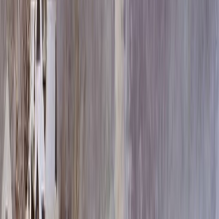
Скидка 5.00% на Надгробные плиты
Композиция сложной формы, табличка
107
Главная
/
Оформление памятников
/
Фото и таблички
/
c_arki-
i-kompozitsii-slozhnoj-formy-(metall-farfor)
/
Композиция
сложной формы, табличка 107
Итого:
4 300
₽
Быстрый заказ
Композиция сложной формы, табличка 107
4 300
₽
Выбор атрибутов
Материал фотографии