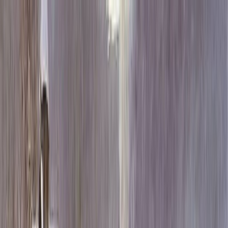
Каталог
+7 (926) 211 90 79
Обратный звонок
0
₽
О нас
Блог
Оплата
Гарантия
Услуги
Контакты
Скидка 5.00% на Надгробные плиты