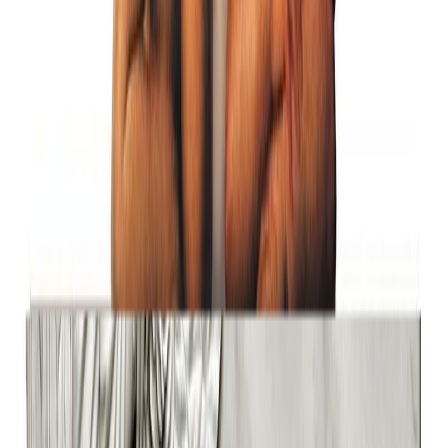
Фон 27
Бесплатно
Фон 28
Бесплатно
Фон 35
Бесплатно
Фон 36
Бесплатно
Установка фото
Установка фото
Без установки
Бесплатно
Ниша
2 000 ₽
Быстрый заказ
Описание
Технические характеристики
Вопросы и ответы
Доставка и оплата