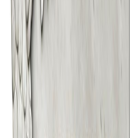
впечатление и облегчая восприятие.
Таким образом, «Табличка 107» предлагает не просто
размещение информации, а создание законченной
микрокомпозиции, где форма, окружение и содержание
работают как единое целое. Это инструмент для
ландшафтного дизайна, который позволяет превратить
личную историю в часть вечно меняющейся, но всегда
уважительной природы пространства.
Рекомендации товаров
Композиция сложной формы, портрет 105
4 300
₽
Быстрый заказ