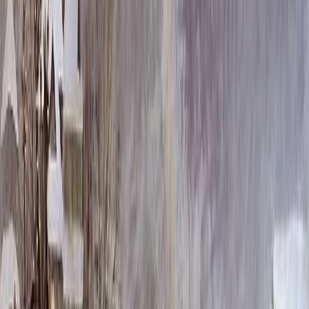
Скидка 5.00% на Надгробные плиты
Уцв051
Главная
/
Оформление памятников
/
Вкладки в цветник
/
Цв052-Уцв051
/
Уцв051
Итого:
4 160
₽
Быстрый заказ
Уцв051
4 160
₽
Выбор атрибутов
Установка фото
Установка фото
Без установки
Бесплатно