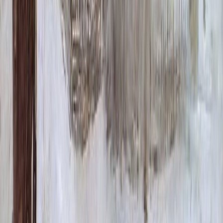
Выбирая это изделие, вы выбираете вечную дань уважения и
памяти. Это решение, которое говорит о ваших чувствах
молчаливо и выразительно, создавая место для тихого
размышления и почтения. Уцв051 — это символ вечности и
незыблемости светлых воспоминаний.
При производстве Уцв051 используются высококачественные
природные материалы, прошедшие тщательный отбор. Это
гарантирует не только прочность, но и благородную текстуру
поверхности, которая со временем лишь подчеркивает
достоинство памятника.
Для персонализации изделия доступно несколько вариантов:
возможность нанесения гравировки, установка фотокерамики
или дополнительных декоративных элементов. Это позволяет
создать уникальный объект, отражающий индивидуальность и
сохраняющий личную историю.
Важным практическим аспектом является продуманная
система установки. Конструкция предусматривает надежный
монтаж, обеспечивающий устойчивость даже на сложных
грунтах. Мы предоставляем подробные рекомендации по
уходу, который ограничивается минимальной сезонной
очисткой.