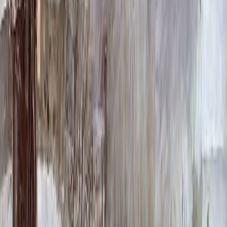
Ниша
2 000 ₽
Быстрый заказ
Описание
Технические характеристики
Вопросы и ответы
Доставка и оплата
Изделие Уцв051 представляет собой классическое решение
для оформления. Его строгий и лаконичный дизайн создает
атмосферу достоинства и вечной памяти. Форма отличается
четкостью линий и сбалансированностью пропорций, что
обеспечивает гармоничный и целостный внешний вид.
Данное изделие предназначено для создания уважительного и
ухоженного пространства. Оно устойчиво к различным
погодным условиям, сохраняя свой первоначальный вид
долгие годы. Это позволяет обеспечить постоянную заботу о
месте памяти без необходимости частого внимания.
Уцв051 легко интегрируется в окружающее пространство,
будь то частная территория или общий участок. Его
универсальная конструкция предоставляет возможность для
индивидуального подхода при оформлении. Вы можете быть
уверены в его долговечности и способности противостоять
внешним факторам.