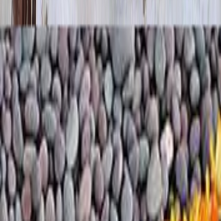
Уцв051 — это не просто изделие, а законченное
архитектурно-мемориальное решение. Оно сочетает в себе
проверенную временем классическую форму и современные
стандарты качества, предлагая достойный и осмысленный
выбор для вечного сохранения памяти.
Рекомендации товаров
Цв052
17 720
₽
Быстрый заказ
Последние посты
Как правильно определить размеры памятника