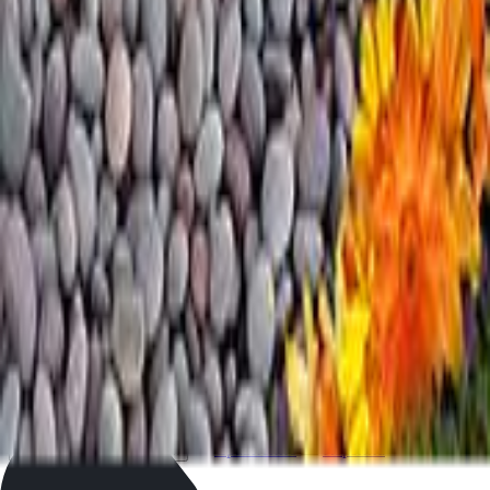
на могилу?
Выбор памятника — важный этап в организации места
памяти близкого человека. Правильно подобранные размеры
влияют не только на внешний вид, но и на соблюдение оф...
Собрание примет и обычаев, связанных с
похоронами в православии
Православный похоронный обряд — это не только
богослужебная традиция, но и система древних обычаев,
наполненных глубоким смыслом, уважением к усопшему и
заботой...
Как найти и оформить место на кладбище в
Москве: пошаговая инструкция
Организация похорон — сложный процесс, требующий не
только эмоциональных, но и административных усилий. В
Москве вопросы, связанные с поиском и оформлением мест...
Сравнение
Корзина
Каталог
Поиск