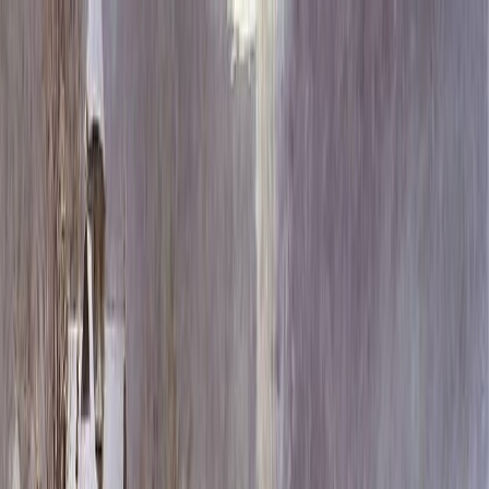
Каталог
+7 (926) 211 90 79
Обратный звонок
0
₽
О нас
Блог
Оплата
Гарантия
Услуги
Контакты
Скидка 5.00% на Надгробные плиты