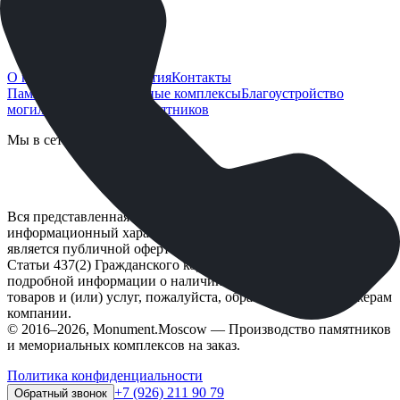
О нас
Блог
Оплата
Гарантия
Контакты
Памятники
Мемориальные комплексы
Благоустройство
могилы
Оформление памятников
Мы в сети
Вся представленная на сайте информация носит
информационный характер и ни при каких условиях не
является публичной офертой, определяемой положениями
Статьи 437(2) Гражданского кодекса РФ. Для получения
подробной информации о наличии и стоимости указанных
товаров и (или) услуг, пожалуйста, обращайтесь к менеджерам
компании.
© 2016–2026, Monument.Moscow — Производство памятников
и мемориальных комплексов на заказ.
Политика конфиденциальности
+7 (926) 211 90 79
Обратный звонок