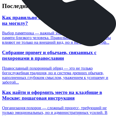
Последние посты
Как правильно определить размеры памятника
на могилу?
Выбор памятника — важный этап в организации места
памяти близкого человека. Правильно подобранные размеры
влияют не только на внешний вид, но и на соблюдение оф...
Собрание примет и обычаев, связанных с
похоронами в православии
Православный похоронный обряд — это не только
богослужебная традиция, но и система древних обычаев,
наполненных глубоким смыслом, уважением к усопшему и
заботой...
Как найти и оформить место на кладбище в
Москве: пошаговая инструкция
Организация похорон — сложный процесс, требующий не
только эмоциональных, но и административных усилий. В