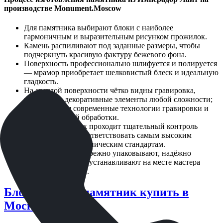
производстве Monument.Moscow
Для памятника выбирают блоки с наиболее
гармоничным и выразительным рисунком прожилок.
Камень распиливают под заданные размеры, чтобы
подчеркнуть красивую фактуру бежевого фона.
Поверхность профессионально шлифуется и полируется
— мрамор приобретает шелковистый блеск и идеальную
гладкость.
На светлой поверхности чётко видны гравировка,
портреты и декоративные элементы любой сложности;
используются современные технологии гравировки и
художественной обработки.
Каждый памятник проходит тщательный контроль
качества, чтобы соответствовать самым высоким
эстетическим и техническим стандартам.
Готовое изделие бережно упаковывают, надёжно
транспортируют и устанавливают на месте мастера
Monument.Moscow.
Блог: новость памятник купить в
Москве