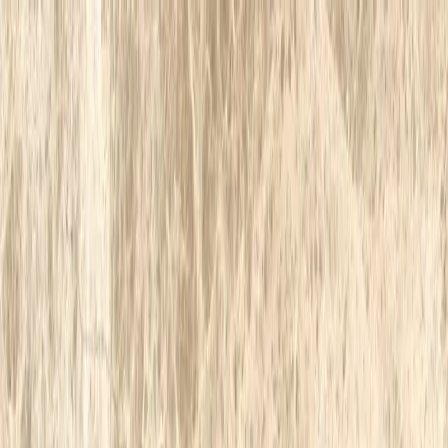
Каталог
+7 (926) 211 90 79
Обратный звонок
0
₽
О нас
Блог
Оплата
Гарантия
Услуги
Контакты
Скидка 5.00% на Надгробные плиты