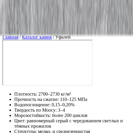
Скидка 5.00% на Надгробные плиты
Уфалей
Главная
/
Каталог камня
/
Уфалей
Плотность: 2700–2730 кг/м³
Прочность на сжатие: 110–125 МПа
Водопоглощение: 0,15–0,20%
Твердость по Моосу: 3–4
Морозостойкость: более 200 циклов
Цвет: равномерный серый с чередованием светлых и
тёмных прожилок
Структура: мелко- и среднезернистая