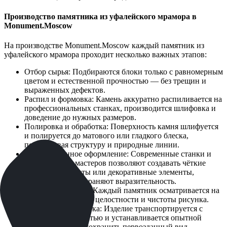
Производство памятника из уфалейского мрамора в
Monument.Moscow
На производстве Monument.Moscow каждый памятник из
уфалейского мрамора проходит несколько важных этапов:
Отбор сырья: Подбираются блоки только с равномерным
цветом и естественной прочностью — без трещин и
выраженных дефектов.
Распил и формовка: Камень аккуратно распиливается на
профессиональных станках, производится шлифовка и
доведение до нужных размеров.
Полировка и обработка: Поверхность камня шлифуется
и полируется до матового или гладкого блеска,
подчеркивая структуру и природные линии.
Художественное оформление: Современные станки и
ручная работа мастеров позволяют создавать чёткие
надписи, портреты или декоративные элементы,
которые долго сохраняют выразительность.
Контроль качества: Каждый памятник осматривается на
предмет геометрии, целостности и чистоты рисунка.
Доставка и установка: Изделие транспортируется с
особой аккуратностью и устанавливается опытной
командой, чтобы сохранить первозданный вид.