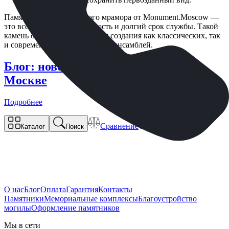
Памятники из уфалейского мрамора от Monument.Moscow —
это всегда гармония, строгость и долгий срок службы. Такой
камень отлично подходит для создания как классических, так
и современных мемориальных ансамблей.
Блог: новость памятник купить в
Москве
Подробнее
Сравнение
Корзина
Каталог
Поиск
О нас
Блог
Оплата
Гарантия
Контакты
Памятники
Мемориальные комплексы
Благоустройство
могилы
Оформление памятников
Мы в сети