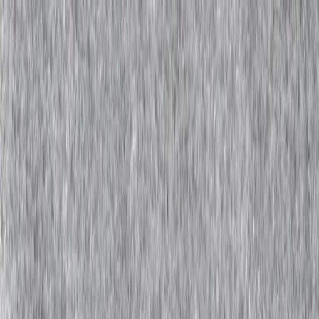
Каталог
+7 (926) 211 90 79
Обратный звонок
0
₽
О нас
Блог
Оплата
Гарантия
Услуги
Контакты
Скидка 5.00% на Надгробные плиты