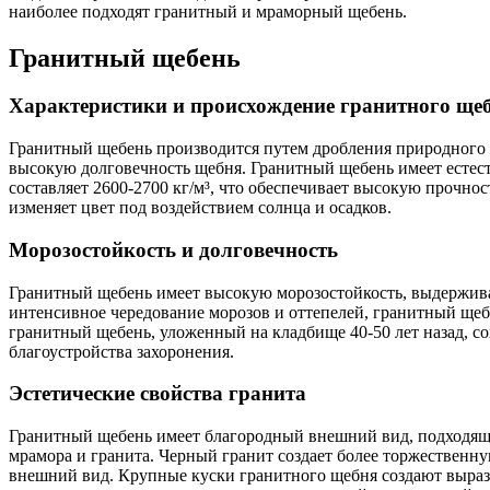
наиболее подходят гранитный и мраморный щебень.
Гранитный щебень
Характеристики и происхождение гранитного ще
Гранитный щебень производится путем дробления природного г
высокую долговечность щебня. Гранитный щебень имеет естест
составляет 2600-2700 кг/м³, что обеспечивает высокую прочнос
изменяет цвет под воздействием солнца и осадков.
Морозостойкость и долговечность
Гранитный щебень имеет высокую морозостойкость, выдерживая
интенсивное чередование морозов и оттепелей, гранитный щебе
гранитный щебень, уложенный на кладбище 40-50 лет назад, с
благоустройства захоронения.
Эстетические свойства гранита
Гранитный щебень имеет благородный внешний вид, подходящи
мрамора и гранита. Черный гранит создает более торжественну
внешний вид. Крупные куски гранитного щебня создают вырази