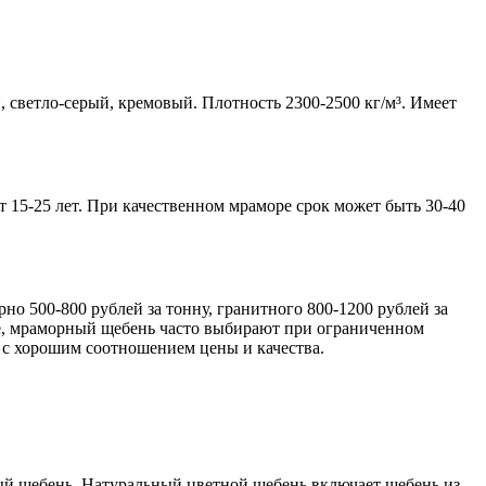
 светло-серый, кремовый. Плотность 2300-2500 кг/м³. Имеет
 15-25 лет. При качественном мраморе срок может быть 30-40
о 500-800 рублей за тонну, гранитного 800-1200 рублей за
не, мраморный щебень часто выбирают при ограниченном
 с хорошим соотношением цены и качества.
ый щебень. Натуральный цветной щебень включает щебень из