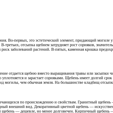
ия. Во-первых, это эстетический элемент, придающий могиле 
 В-третьих, отсыпка щебнем затрудняет рост сорняков, значитель
я риск заболеваний растений. В-пятых, каменная крошка предохр
ие отдается щебню вместо выращивания травы или засыпки чист
о уплотняется и зарастает сорняками. Щебень имеет долгий срок
ид могилы, чем обычная земля. На большинстве кладбищ отсыпка
личающихся по происхождению и свойствам. Гранитный щебень 
дный внешний вид. Декоративный цветной щебень — искусствен
 щебень — дешевле, но менее долговечен. Кирпичный щебень — 