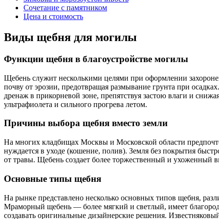
Сочетание с памятником
Цена и стоимость
Виды щебня для могилы
Функции щебня в благоустройстве могилы
Щебень служит несколькими целями при оформлении захоронен
почву от эрозии, предотвращая размывание грунта при осадках.
дренаж в прикорневой зоне, препятствуя застою влаги и снижа
ультрафиолета и сильного прогрева летом.
Причины выбора щебня вместо земли
На многих кладбищах Москвы и Московской области предпочтен
нуждается в уходе (кошение, полив). Земля без покрытия быстр
от травы. Щебень создает более торжественный и ухоженный в
Основные типы щебня
На рынке представлено несколько основных типов щебня, раз
Мраморный щебень — более мягкий и светлый, имеет благоро
создавать оригинальные дизайнерские решения. Известняковый