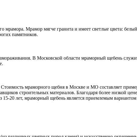
 мрамора. Мрамор мягче гранита и имеет светлые цвета: белый,
рогих памятников.
 замораживания. В Московской области мраморный щебень служит
е.
 Стоимость мраморного щебня в Москве и МО составляет примерн
тавщиков строительных материалов. Благодаря более низкой це
ез 15-20 лет, мраморный щебень является приемлемым вариантом
 (из различных цветных пород камня) и искусственно окрашенн