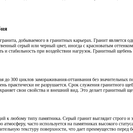
бня
ранита, добываемого в гранитных карьерах. Гранит является од
венный серый или черный цвет, иногда с красноватым оттенком,
ть и стабильность при воздействии нагрузок. Гранитный щебень 
 до 300 циклов замораживания-оттаивания без значительных по
нь практически не разрушается. Срок служения гранитного щебня
охраняет свои свойства и внешний вид. Это делает гранитный 
й к любому типу памятника. Серый гранит выглядит строго и 
ю атмосферу, часто используется на памятниках высокого статус
тельную текстуру поверхности, что дает преимущество перед б