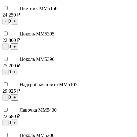
Цветник ММ5150
24 250 ₽
0
-
+
Цоколь ММ5395
22 800 ₽
0
-
+
Цоколь ММ5396
25 200 ₽
0
-
+
Надгробная плита ММ5105
29 925 ₽
0
-
+
Лавочка ММ5430
22 680 ₽
0
-
+
Цоколь ММ5206