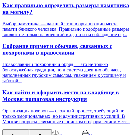
Как правильно определить размеры памятника
на могилу?
Выбор памятника — важный этап в организации места
памяти близкого человека. Правильно подобранные размеры
влияют не только на внешний вид, но и на соблюдение оф...
Собрание примет и обычаев, связанных с
похоронами в православии
Православный похоронный обряд — это не только
богослужебная традиция, но и система древних обычаев,
наполненных глубоким смыслом, уважением к усопшему и
заботой...
Как найти и оформить место на кладбище в
Москве: пошаговая инструкция
Организация похорон — сложный процесс, требующий не
только эмоциональных, но и административных усилий. В
Москве вопросы, связанные с поиском и оформлением мест...