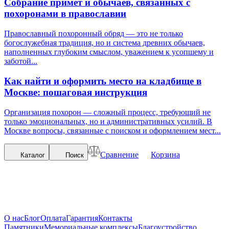
Собрание примет и обычаев, связанных с
похоронами в православии
Православный похоронный обряд — это не только
богослужебная традиция, но и система древних обычаев,
наполненных глубоким смыслом, уважением к усопшему и
заботой...
Как найти и оформить место на кладбище в
Москве: пошаговая инструкция
Организация похорон — сложный процесс, требующий не
только эмоциональных, но и административных усилий. В
Москве вопросы, связанные с поиском и оформлением мест...
Сравнение
Корзина
Каталог
Поиск
О нас
Блог
Оплата
Гарантия
Контакты
Памятники
Мемориальные комплексы
Благоустройство