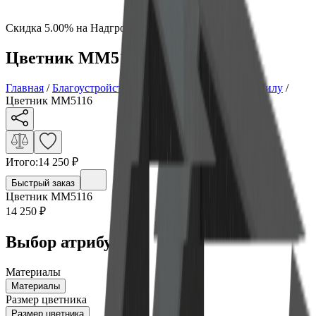
Скидка 5.00% на Надгробные плиты
Цветник ММ5116
Главная
/
Благоустройство могилы
/
Цветники на могилу
/
Цветник ММ5116
Итого:
14 250
₽
Быстрый заказ
Цветник ММ5116
14 250
₽
Выбор атрибутов
Материалы
Материалы
Размер цветника
Размер цветника