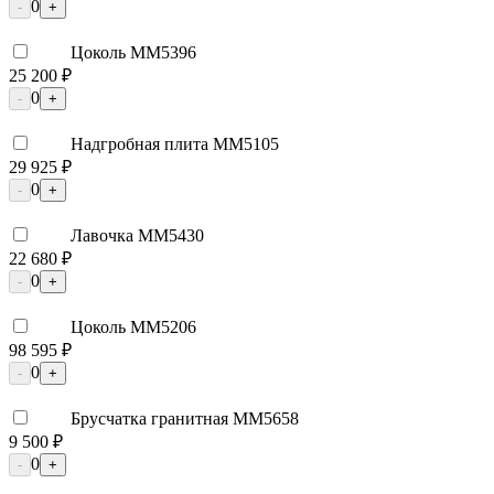
0
-
+
Цоколь ММ5396
25 200 ₽
0
-
+
Надгробная плита ММ5105
29 925 ₽
0
-
+
Лавочка ММ5430
22 680 ₽
0
-
+
Цоколь ММ5206
98 595 ₽
0
-
+
Брусчатка гранитная ММ5658
9 500 ₽
0
-
+