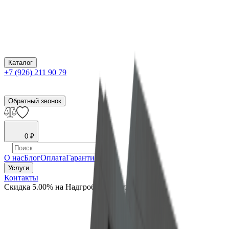
Каталог
+7 (926) 211 90 79
Обратный звонок
0
₽
О нас
Блог
Оплата
Гарантия
Услуги
Контакты
Скидка 5.00% на Надгробные плиты