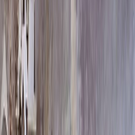
Скидка 5.00% на Надгробные плиты
Цоколь ММ5387
Главная
/
Благоустройство могилы
/
Цоколь
/
Цоколь ММ5387
Итого:
220 670
₽
Быстрый заказ
Цоколь ММ5387
220 670
₽
Выбор атрибутов
Материалы
Материалы
Размер цоколя
Размер цоколя
180x200