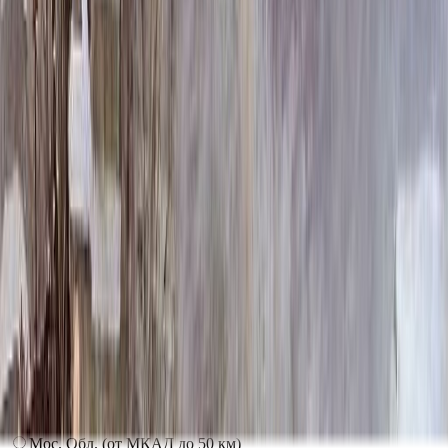
220 670 ₽
200x200
239 910 ₽
220x200
259 150 ₽
250x200
288 010 ₽
200x300
336 110 ₽
Установка
Установка
Без установки
Бесплатно
Стандартная
Бесплатно
Доставка
Доставка
Самовывоз
Бесплатно
Москва
2 250 ₽
Мос. Обл. (от МКАД до 50 км)