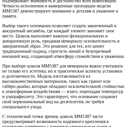
подчеркивает значимость и достоинство всей композиции.
Четкость исполнения и выверенные пропорции модели
ММ5387 демонстрируют внимание к деталям и уважение к
памяти.
Выбор такого основания позволяет создать законченный и
аккуратный ансамбль, где каждый элемент занимает свое
место. Цоколь выполняет важную функциональную и
декоративную роль, придавая мемориалу основательность и
завершенный образ. Это решение для тех, кто ценит
традиционный подход, строгость линий и безупречный
внешний вид, создающий атмосферу спокойствия и уважения.
При выборе цоколя ММ5387 для мемориала важно учитывать
не только его эстетику, но и практические аспекты установки
и долговечности. Модель изготавливается из
высококачественных материалов, таких как гранит или
габбро-диабаз, которые обладают исключительной стойкостью
к атмосферным воздействиям — влаге, перепадам температур
и ультрафиолету. Это гарантирует, что основание сохранит
свой первоначальный вид на десятилетия, не требуя
специального ухода.
С технической точки зрения, цоколь ММ5387 часто
предусматривает возможность надежного крепления к
основному памятнику с помощью специальных пазов и