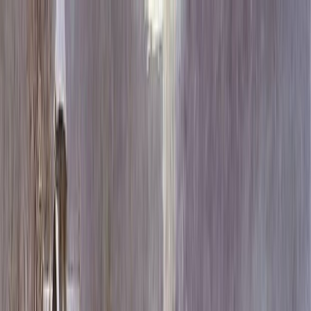
Каталог
+7 (926) 211 90 79
Обратный звонок
0
₽
О нас
Блог
Оплата
Гарантия
Услуги
Контакты
Скидка 5.00% на Надгробные плиты