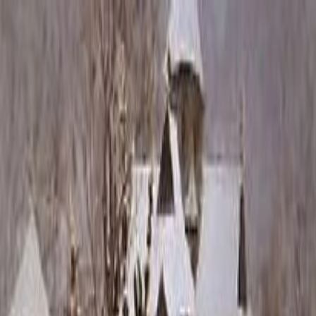
Каталог
+7 (926) 211 90 79
Обратный звонок
0
₽
О нас
Блог
Оплата
Гарантия
Услуги
Контакты
Скидка 5.00% на Надгробные плиты