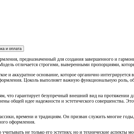
ка и оплата
мления, предназначенный для создания завершенного и гармони
 Модель отличается строгими, выверенными пропорциями, которы
ткое и аккуратное основание, которое органично интегрируется
ормления. Цоколь выполняет важную функциональную роль, обе
ям, что гарантирует безупречный внешний вид на протяжении д
нены общей идее надежности и эстетического совершенства. Это
ссики, времени и традициям. Он призван служить многие годы,
ного оформления.
читывать не только его эстетику, но и технические аспекты м