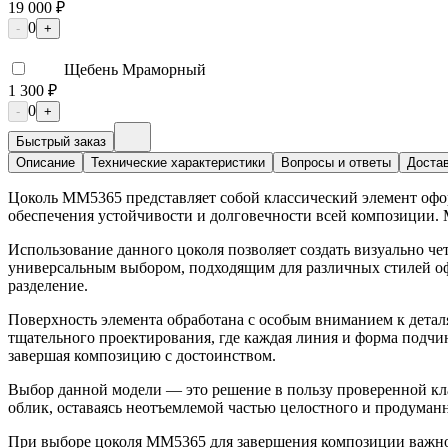
19 000 ₽
0
-
+
Щебень Мраморный
1 300 ₽
0
-
+
Быстрый заказ
Описание
Технические характеристики
Вопросы и ответы
Достав
Цоколь ММ5365 представляет собой классический элемент офор
обеспечения устойчивости и долговечности всей композиции.
Использование данного цоколя позволяет создать визуально че
универсальным выбором, подходящим для различных стилей оф
разделение.
Поверхность элемента обработана с особым вниманием к детал
тщательного проектирования, где каждая линия и форма подчи
завершая композицию с достоинством.
Выбор данной модели — это решение в пользу проверенной кла
облик, оставаясь неотъемлемой частью целостного и продуман
При выборе цоколя ММ5365 для завершения композиции важно у