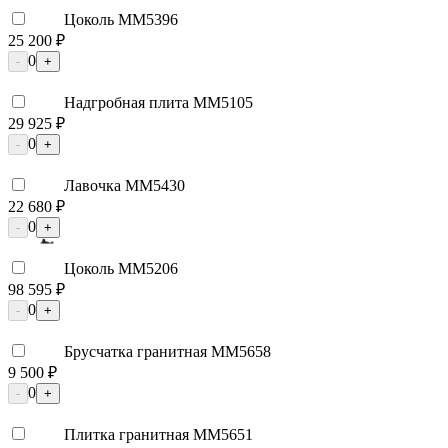
Цоколь ММ5396
25 200 ₽
0
-
+
Надгробная плита ММ5105
29 925 ₽
0
-
+
Лавочка ММ5430
22 680 ₽
0
-
+
Цоколь ММ5206
98 595 ₽
0
-
+
Брусчатка гранитная ММ5658
9 500 ₽
0
-
+
Плитка гранитная ММ5651