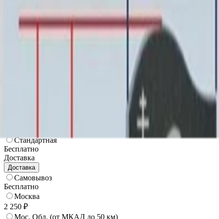
162 799 ₽
200x200
168 604 ₽
220x200
174 409 ₽
250x200
199 890 ₽
200x300
210 465 ₽
Установка
Установка
Без установки
Бесплатно
Стандартная
Бесплатно
Доставка
Доставка
Самовывоз
Бесплатно
Москва
2 250 ₽
Мос. Обл. (от МКАД до 50 км)