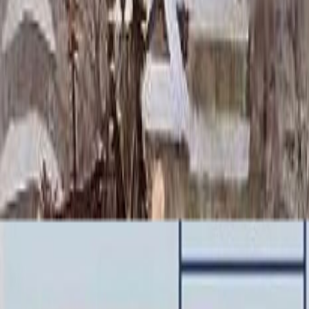
Скидка 5.00% на Надгробные плиты
Цоколь ММ5365
Главная
/
Благоустройство могилы
/
Цоколь
/
Цоколь ММ5365
Итого:
162 799
₽
Быстрый заказ
Цоколь ММ5365
162 799
₽
Выбор атрибутов
Материалы
Материалы
Размер цоколя
Размер цоколя
180x200