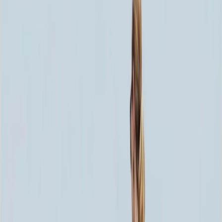
Скидка 5.00% на Надгробные плиты
Цоколь ММ5341
Главная
/
Благоустройство могилы
/
Цоколь
/
Цоколь ММ5341
Итого:
126 720
₽
Быстрый заказ
Цоколь ММ5341
126 720
₽
Выбор атрибутов
Материалы
Материалы
Размер цоколя
Размер цоколя
180x200