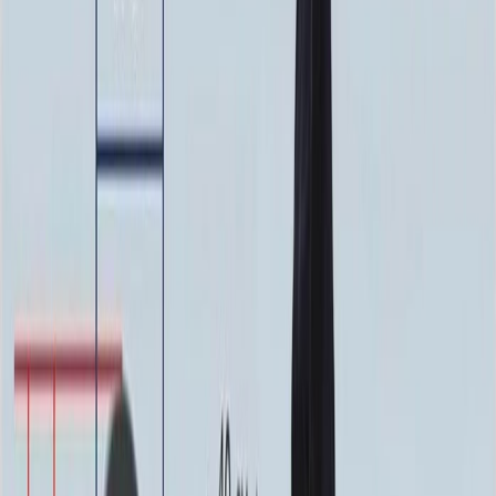
3 000 ₽
Мос. Обл. (от МКАД до 100 км)
3 750 ₽
Мос. Обл. (от МКАД до 150 км)
5 250 ₽
По России (любой регион) по согласованию
Бесплатно
Благоустройство
Благоустройство
Столик ММ5420
20 160 ₽
0
-
+
Цветник ММ5150
24 250 ₽
0
-
+
Цоколь ММ5395
22 800 ₽
0
-
+