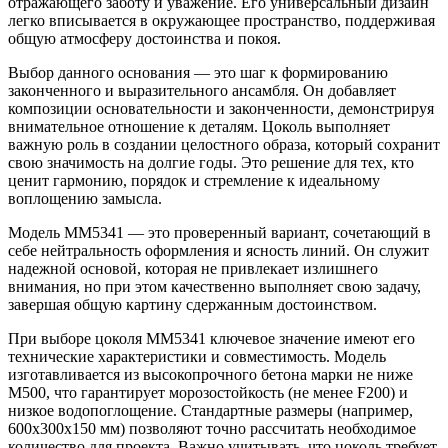
отражающего заботу и уважение. Его универсальный дизайн
легко вписывается в окружающее пространство, поддерживая
общую атмосферу достоинства и покоя.
Выбор данного основания — это шаг к формированию
законченного и выразительного ансамбля. Он добавляет
композиции основательности и законченности, демонстрируя
внимательное отношение к деталям. Цоколь выполняет
важную роль в создании целостного образа, который сохранит
свою значимость на долгие годы. Это решение для тех, кто
ценит гармонию, порядок и стремление к идеальному
воплощению замысла.
Модель ММ5341 — это проверенный вариант, сочетающий в
себе нейтральность оформления и ясность линий. Он служит
надежной основой, которая не привлекает излишнего
внимания, но при этом качественно выполняет свою задачу,
завершая общую картину сдержанным достоинством.
При выборе цоколя ММ5341 ключевое значение имеют его
технические характеристики и совместимость. Модель
изготавливается из высокопрочного бетона марки не ниже
М500, что гарантирует морозостойкость (не менее F200) и
низкое водопоглощение. Стандартные размеры (например,
600x300x150 мм) позволяют точно рассчитать необходимое
количество для проекта. Важно учитывать, что цоколь требует