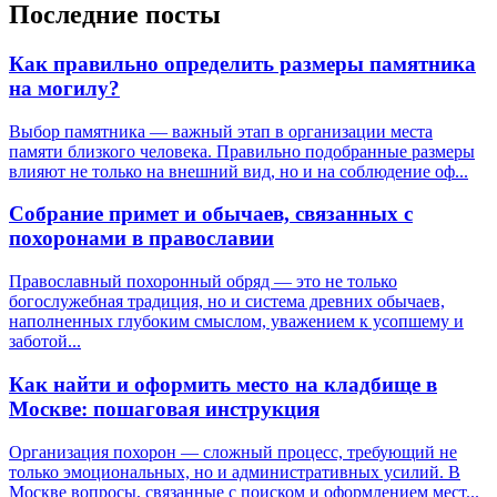
Последние посты
Как правильно определить размеры памятника
на могилу?
Выбор памятника — важный этап в организации места
памяти близкого человека. Правильно подобранные размеры
влияют не только на внешний вид, но и на соблюдение оф...
Собрание примет и обычаев, связанных с
похоронами в православии
Православный похоронный обряд — это не только
богослужебная традиция, но и система древних обычаев,
наполненных глубоким смыслом, уважением к усопшему и
заботой...
Как найти и оформить место на кладбище в
Москве: пошаговая инструкция
Организация похорон — сложный процесс, требующий не
только эмоциональных, но и административных усилий. В
Москве вопросы, связанные с поиском и оформлением мест...