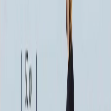
126 720 ₽
200x200
132 840 ₽
220x200
138 960 ₽
250x200
143 100 ₽
200x300
162 180 ₽
Установка
Установка
Без установки
Бесплатно
Стандартная
Бесплатно
Доставка
Доставка
Самовывоз
Бесплатно
Москва
2 250 ₽
Мос. Обл. (от МКАД до 50 км)