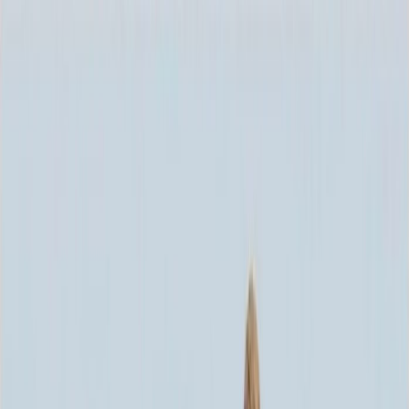
Каталог
+7 (926) 211 90 79
Обратный звонок
0
₽
О нас
Блог
Оплата
Гарантия
Услуги
Контакты
Скидка 5.00% на Надгробные плиты