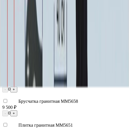
Цоколь ММ5396
25 200 ₽
0
-
+
Надгробная плита ММ5105
29 925 ₽
0
-
+
Лавочка ММ5430
22 680 ₽
0
-
+
Цоколь ММ5206
98 595 ₽
0
-
+
Брусчатка гранитная ММ5658
9 500 ₽
0
-
+
Плитка гранитная ММ5651