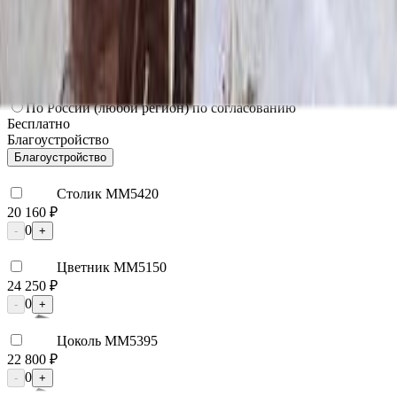
3 000 ₽
Мос. Обл. (от МКАД до 100 км)
3 750 ₽
Мос. Обл. (от МКАД до 150 км)
5 250 ₽
По России (любой регион) по согласованию
Бесплатно
Благоустройство
Благоустройство
Столик ММ5420
20 160 ₽
0
-
+
Цветник ММ5150
24 250 ₽
0
-
+
Цоколь ММ5395
22 800 ₽
0
-
+