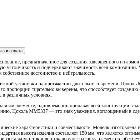
ка и оплата
снование, предназначенное для создания завершенного и гармон
ю устойчивость и подчеркивают значимость всей композиции. М
 собственное достоинство и нейтральность.
адежной установки на протяжении длительного времени. Цокол
Его пропорции тщательно выверены, что способствует созданию 
а в различных условиях.
лавном элементе, одновременно придавая всей конструкции зако
лению. Цоколь ММ5337 — это знак уважения, воплощенный в сд
ческие характеристики и совместимость. Модель изготовлена и
андартная высота изделия составляет 150 мм, что является опти
оризонтальную, так и вертикальную стыковку элементов, обеспе