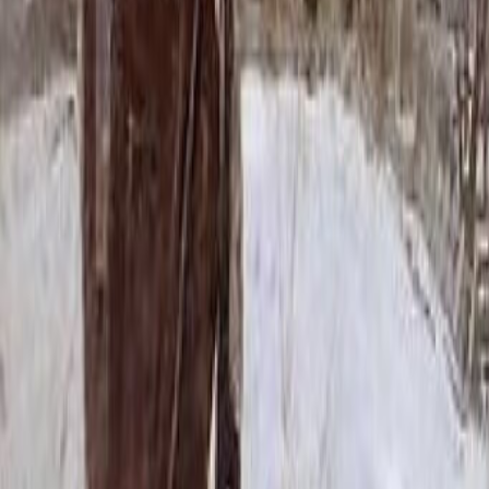
232 630 ₽
200x200
241 790 ₽
220x200
257 880 ₽
250x200
280 125 ₽
200x300
309 325 ₽
Установка
Установка
Без установки
Бесплатно
Стандартная
Бесплатно
Доставка
Доставка
Самовывоз
Бесплатно
Москва
2 250 ₽
Мос. Обл. (от МКАД до 50 км)