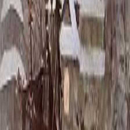
Скидка 5.00% на Надгробные плиты
Цоколь ММ5337
Главная
/
Благоустройство могилы
/
Цоколь
/
Цоколь ММ5337
Итого:
232 630
₽
Быстрый заказ
Цоколь ММ5337
232 630
₽
Выбор атрибутов
Материалы
Материалы
Размер цоколя
Размер цоколя
180x200