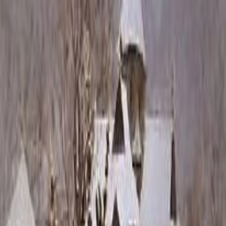
Каталог
+7 (926) 211 90 79
Обратный звонок
0
₽
О нас
Блог
Оплата
Гарантия
Услуги
Контакты
Скидка 5.00% на Надгробные плиты