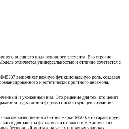
ичного внешнего вида основного элемента. Его строгие
одель отличается универсальностью и отлично сочетается с
ь ММ5337 выполняет важную функциональную роль, создавая
сбалансированного и эстетически приятного ансамбля.
нченный и ухоженный вид. Это решение для тех, кто ценит
ержанной и достойной форме, способствующей созданию
з высококачественного бетона марки М500, что гарантирует
мальным для защиты фундамента от влаги и механических
чивая бесшовный монтаж на углах и прямых участках.