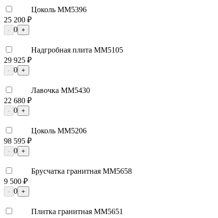
Цоколь ММ5396
25 200 ₽
0
-
+
Надгробная плита ММ5105
29 925 ₽
0
-
+
Лавочка ММ5430
22 680 ₽
0
-
+
Цоколь ММ5206
98 595 ₽
0
-
+
Брусчатка гранитная ММ5658
9 500 ₽
0
-
+
Плитка гранитная ММ5651