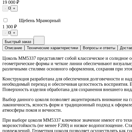
19 000 ₽
0
-
+
Щебень Мраморный
1 300 ₽
0
-
+
Быстрый заказ
Описание
Технические характеристики
Вопросы и ответы
Достав
Цоколь ММ5337 представляет собой классическое и солидное о
геометрические формы и четкие линии обеспечивают визуальну
различными стилями основного оформления, сохраняя при этом
Конструкция разработана для обеспечения долговечности и н
необходимый переход и обеспечивая целостность восприятия. 
Поверхность изделия обработана для сохранения внешнего вид
Выбор данного цоколя позволяет акцентировать внимание на г
лаконичность, ясность форм и традиционный подход к оформ
атмосферы покоя и вечности.
При выборе цоколя ММ5337 ключевое значение имеют его техни
морозостойкость (не менее F200) и низкое водопоглощение. Ст
повреждений. Геометрия цоколя позволяет осуществлять как г