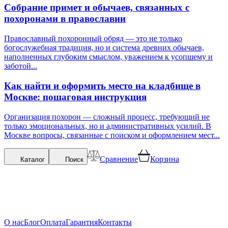
Собрание примет и обычаев, связанных с
похоронами в православии
Православный похоронный обряд — это не только
богослужебная традиция, но и система древних обычаев,
наполненных глубоким смыслом, уважением к усопшему и
заботой...
Как найти и оформить место на кладбище в
Москве: пошаговая инструкция
Организация похорон — сложный процесс, требующий не
только эмоциональных, но и административных усилий. В
Москве вопросы, связанные с поиском и оформлением мест...
Сравнение
Корзина
Каталог
Поиск
О нас
Блог
Оплата
Гарантия
Контакты