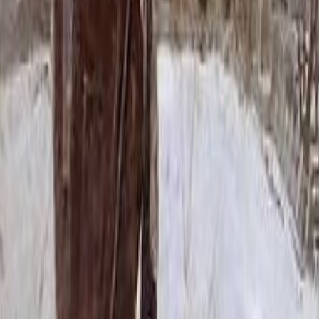
157 469 ₽
200x200
159 359 ₽
220x200
161 249 ₽
250x200
175 896 ₽
200x300
179 046 ₽
Установка
Установка
Без установки
Бесплатно
Стандартная
Бесплатно
Доставка
Доставка
Самовывоз
Бесплатно
Москва
2 250 ₽
Мос. Обл. (от МКАД до 50 км)