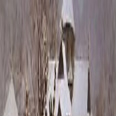
Каталог
+7 (926) 211 90 79
Обратный звонок
0
₽
О нас
Блог
Оплата
Гарантия
Услуги
Контакты
Скидка 5.00% на Надгробные плиты