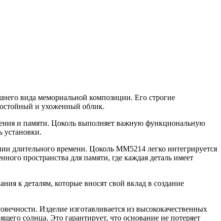
шнего вида мемориальной композиции. Его строгие
достойный и ухоженный облик.
жения и памяти. Цоколь выполняет важную функциональную
ь установки.
нии длительного времени. Цоколь ММ5214 легко интегрируется
ного пространства для памяти, где каждая деталь имеет
ия к деталям, которые вносят свой вклад в создание
говечности. Изделие изготавливается из высококачественных
ящего солнца. Это гарантирует, что основание не потеряет