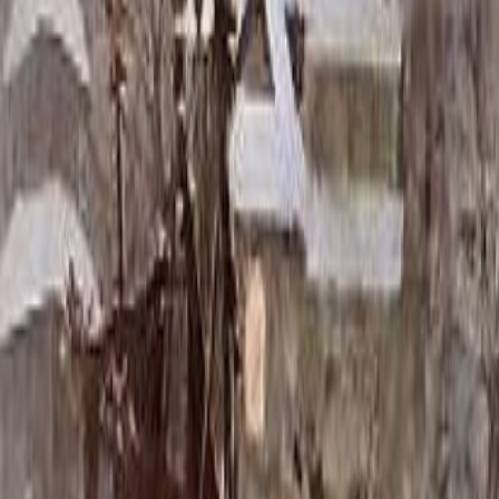
Скидка 5.00% на Надгробные плиты
Цоколь ММ5214
Главная
/
Благоустройство могилы
/
Цоколь
/
Цоколь ММ5214
Итого:
157 469
₽
Быстрый заказ
Цоколь ММ5214
157 469
₽
Выбор атрибутов
Материалы
Материалы
Размер цоколя
Размер цоколя
180x200