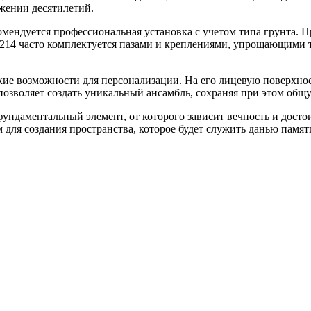
жении десятилетий.
мендуется профессиональная установка с учетом типа грунта. 
14 часто комплектуется пазами и креплениями, упрощающими то
окие возможности для персонализации. На его лицевую поверхн
позволяет создать уникальный ансамбль, сохраняя при этом общ
ундаментальный элемент, от которого зависит вечность и досто
 для создания пространства, которое будет служить данью памят