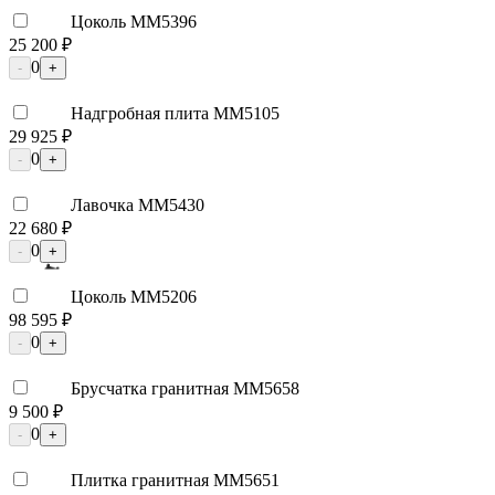
Цоколь ММ5396
25 200 ₽
0
-
+
Надгробная плита ММ5105
29 925 ₽
0
-
+
Лавочка ММ5430
22 680 ₽
0
-
+
Цоколь ММ5206
98 595 ₽
0
-
+
Брусчатка гранитная ММ5658
9 500 ₽
0
-
+
Плитка гранитная ММ5651