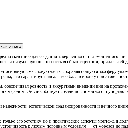
ка и оплата
редназначенное для создания завершенного и гармоничного вне
сть и визуальную целостность всей конструкции, придавая ей 
ает основную смысловую часть, сохраняя общую атмосферу ува
ерены, что гарантирует идеальную балансировку и долговечност
ям, обеспечивая ровность и аккуратный внешний вид на протяже
чным фоном. Он способствует созданию спокойного и упорядочен
 надежности, эстетической сбалансированности и вечного вниман
только его эстетику, но и практические аспекты монтажа и дол
го устойчивость к любым погодным условиям — от морозов до пал