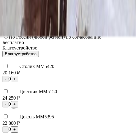
3 000 ₽
Мос. Обл. (от МКАД до 100 км)
3 750 ₽
Мос. Обл. (от МКАД до 150 км)
5 250 ₽
По России (любой регион) по согласованию
Бесплатно
Благоустройство
Благоустройство
Столик ММ5420
20 160 ₽
0
-
+
Цветник ММ5150
24 250 ₽
0
-
+
Цоколь ММ5395
22 800 ₽
0
-
+