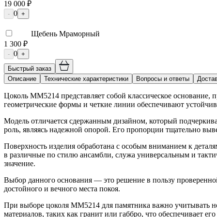
19 000 ₽
0
-
+
Щебень Мраморный
1 300 ₽
0
-
+
Быстрый заказ
Описание
Технические характеристики
Вопросы и ответы
Достав
Цоколь ММ5214 представляет собой классическое основание, п
геометрические формы и четкие линии обеспечивают устойчиво
Модель отличается сдержанным дизайном, который подчеркив
роль, являясь надежной опорой. Его пропорции тщательно выв
Поверхность изделия обработана с особым вниманием к детал
в различные по стилю ансамбли, служа универсальным и такти
значение.
Выбор данного основания — это решение в пользу проверенной
достойного и вечного места покоя.
При выборе цоколя ММ5214 для памятника важно учитывать не 
материалов, таких как гранит или габбро, что обеспечивает е