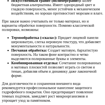
Искусственный гранит (полимергранит):
Более
бюджетная альтернатива. Имеет однородный цвет и
гладкую поверхность, менее устойчив к механическим
воздействиям, но хорошо противостоит морозам и влаге.
При заказе важно учитывать не только материал, но и
варианты обработки поверхности. Помимо классической
полировки, возможны:
Термообработка («скала»):
Придает лицевой панели
шероховатую, слегка неровную текстуру, что добавляет
монументальности и натуральности.
Песчаная обработка:
Создает матовую, бархатистую
поверхность. На таком фоне контрастно и четко
выделяются полированные буквы и элементы.
Комбинированная отделка:
Сочетание полированных
и матовых плоскостей позволяет играть со светом и
тенью, добавляя объем и динамику даже лаконичной
форме.
Для долговечности и сохранения внешнего вида
рекомендуется профессиональное нанесение защитного
гидрофобного покрытия. Оно предотвращает появление
темных подтеков, замедляет рост микроорганизмов и
упрощает уход за памятником.