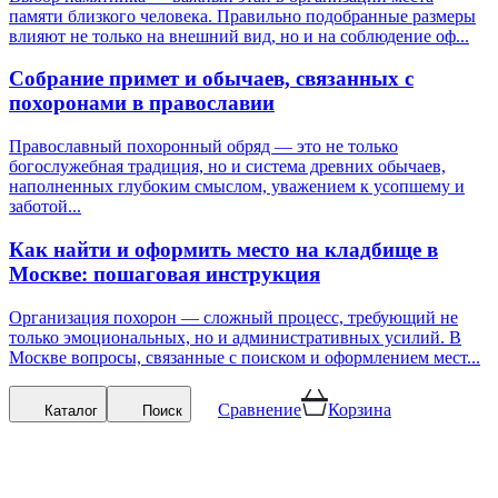
памяти близкого человека. Правильно подобранные размеры
влияют не только на внешний вид, но и на соблюдение оф...
Собрание примет и обычаев, связанных с
похоронами в православии
Православный похоронный обряд — это не только
богослужебная традиция, но и система древних обычаев,
наполненных глубоким смыслом, уважением к усопшему и
заботой...
Как найти и оформить место на кладбище в
Москве: пошаговая инструкция
Организация похорон — сложный процесс, требующий не
только эмоциональных, но и административных усилий. В
Москве вопросы, связанные с поиском и оформлением мест...
Сравнение
Корзина
Каталог
Поиск