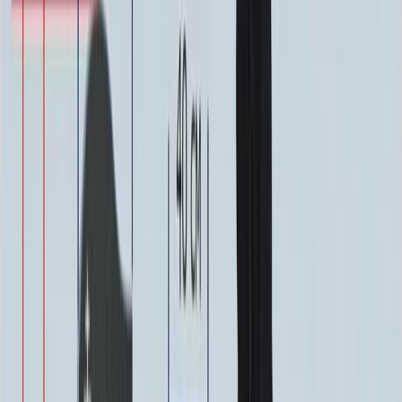
ФИО и Дата (Пескоструй)
4 600 ₽
0
-
+
ФИО и Дата (Скарпель)
6 000 ₽
0
-
+
ФИО и Дата (Сусальное золото)
34 000 ₽
0
-
+
ФИО и Дата (Бронзовые буквы)
40 000 ₽
0
-
+
Декор на памятник
Декор на памятник
Крест (акрил, 12х5.5 см.)
1 400 ₽