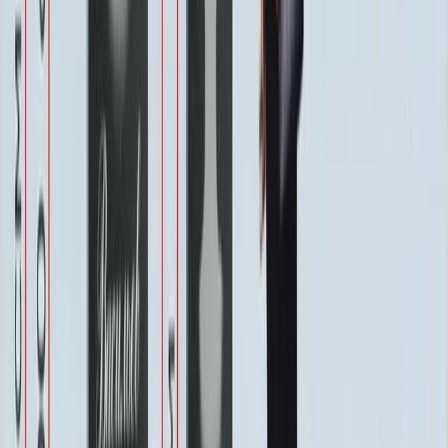
Хранение на складе
Бесплатно
Швеллер под памятник
2 000 ₽
Благоустройство
Благоустройство
Столик ММ5420
20 160 ₽
0
-
+
Цветник ММ5150
24 250 ₽
0
-
+
Цоколь ММ5395
22 800 ₽
0
-
+
Цоколь ММ5396
25 200 ₽