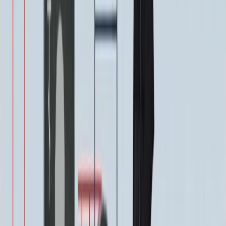
Цветы (акрил, 58х13 см.)
2 000 ₽
Свеча (акрил, 18.5х5.5 см.)
1 400 ₽
Другое, по согласованию
Бесплатно
Доп. оформление
Доп. оформление
Крестик
300 ₽
Цветы
500 ₽
Виньетка
500 ₽
Свеча
350 ₽