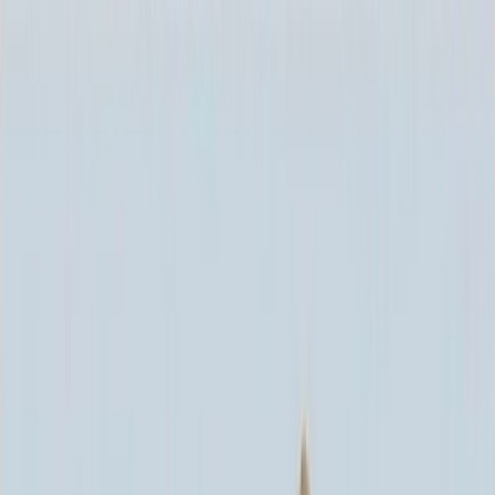
Каталог
+7 (926) 211 90 79
Обратный звонок
0
₽
О нас
Блог
Оплата
Гарантия
Услуги
Контакты
Скидка 5.00% на Надгробные плиты