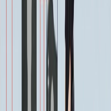
Эпитафия
Бесплатно
Икона (обратное)
3 550 ₽
Ангелы
2 350 ₽
Храмы
1 900 ₽
Святые
1 900 ₽
Военным
1 100 ₽
Одежда
800 ₽