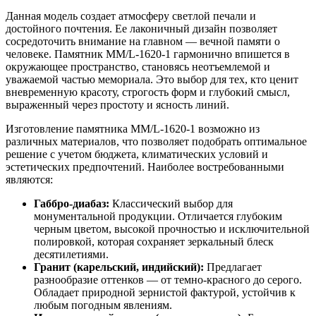
Данная модель создает атмосферу светлой печали и
достойного почтения. Ее лаконичный дизайн позволяет
сосредоточить внимание на главном — вечной памяти о
человеке. Памятник ММ/L-1620-1 гармонично впишется в
окружающее пространство, становясь неотъемлемой и
уважаемой частью мемориала. Это выбор для тех, кто ценит
вневременную красоту, строгость форм и глубокий смысл,
выраженный через простоту и ясность линий.
Изготовление памятника ММ/L-1620-1 возможно из
различных материалов, что позволяет подобрать оптимальное
решение с учетом бюджета, климатических условий и
эстетических предпочтений. Наиболее востребованными
являются:
Габбро-диабаз:
Классический выбор для
монументальной продукции. Отличается глубоким
черным цветом, высокой прочностью и исключительной
полировкой, которая сохраняет зеркальный блеск
десятилетиями.
Гранит (карельский, индийский):
Предлагает
разнообразие оттенков — от темно-красного до серого.
Обладает природной зернистой фактурой, устойчив к
любым погодным явлениям.