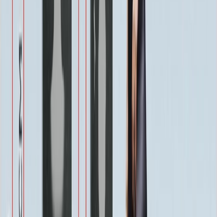
Другое по согласованию
1 500 ₽
Услуги
Услуги
Полировка 1 сторона
Бесплатно
Фаска по краю 1-4 см.
Бесплатно
Ретушь фотографии
Бесплатно
Покрытие Антидождь
Бесплатно
Защитное покрытие
Бесплатно
Восстановление фотографии
3 000 ₽