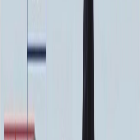
Ручная гравировка
10 000 ₽
0
-
+
Фото в стекле
7 200 ₽
0
-
+
Фотокерамика
1 900 ₽
0
-
+
Цветной портрет
64 000 ₽
0
-
+
Надпись
Надпись
ФИО и Дата (Гравировка)
3 000 ₽
0
-
+