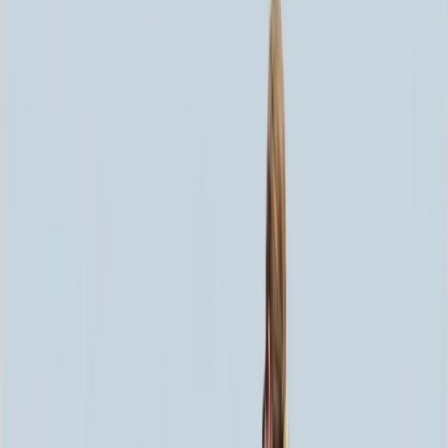
Скидка 5.00% на Надгробные плиты
Памятник ММ/L-1620-1
Главная
/
Памятники
/
По материалу
/
Лезниковский гранит
/
Памятник ММ/L-1620-1
Итого:
71 550
₽
Быстрый заказ
Памятник ММ/L-1620-1
71 550
₽
Выбор атрибутов
Материалы
Материалы
Размеры стелы и тумбы вертикальные
Размеры стелы и тумбы вертикальные