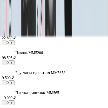
0
-
+
Надгробная плита ММ5105
29 925 ₽
0
-
+
Лавочка ММ5430
22 680 ₽
0
-
+
Цоколь ММ5206
98 595 ₽
0
-
+
Брусчатка гранитная ММ5658
9 500 ₽
0
-
+
Плитка гранитная ММ5651
19 000 ₽
0
-
+