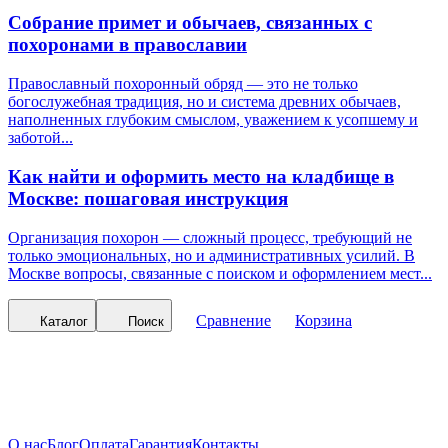
Собрание примет и обычаев, связанных с
похоронами в православии
Православный похоронный обряд — это не только
богослужебная традиция, но и система древних обычаев,
наполненных глубоким смыслом, уважением к усопшему и
заботой...
Как найти и оформить место на кладбище в
Москве: пошаговая инструкция
Организация похорон — сложный процесс, требующий не
только эмоциональных, но и административных усилий. В
Москве вопросы, связанные с поиском и оформлением мест...
Сравнение
Корзина
Каталог
Поиск
О нас
Блог
Оплата
Гарантия
Контакты