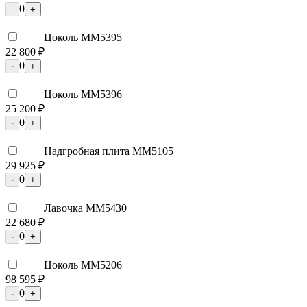
0
-
+
Цоколь ММ5395
22 800 ₽
0
-
+
Цоколь ММ5396
25 200 ₽
0
-
+
Надгробная плита ММ5105
29 925 ₽
0
-
+
Лавочка ММ5430
22 680 ₽
0
-
+
Цоколь ММ5206
98 595 ₽
0
-
+