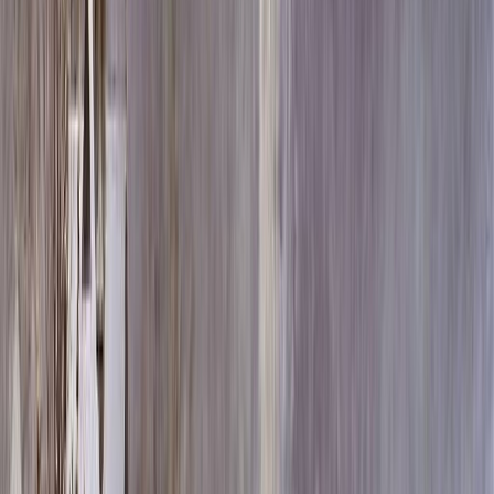
Скидка 5.00% на Надгробные плиты
Памятник ММ/L-1191
Главная
/
Памятники
/
По материалу
/
Лезниковский гранит
/
Памятник ММ/L-1191
Итого:
66 240
₽
Быстрый заказ
Памятник ММ/L-1191
66 240
₽
Выбор атрибутов
Материалы
Материалы
Размеры стелы и тумбы вертикальные
Размеры стелы и тумбы вертикальные