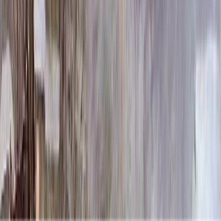
137 424 ₽
120x60x12 20x70x20
151 344 ₽
140x70x10 15x80x20
162 120 ₽
140x70x12 20x80x20
196 896 ₽
160x80x10 15x90x20
204 900 ₽
160x80x12 20x90x20
248 496 ₽
Выбор цветника
Выбор цветника
Без цветника
Бесплатно
100 x 50 x 5
7 875 ₽
100 x 50 x 8
18 000 ₽