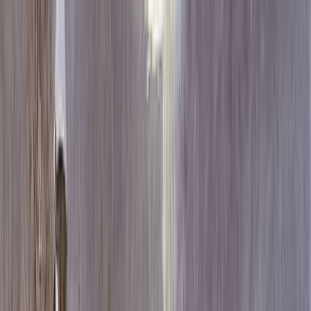
Каталог
+7 (926) 211 90 79
Обратный звонок
0
₽
О нас
Блог
Оплата
Гарантия
Услуги
Контакты
Скидка 5.00% на Надгробные плиты