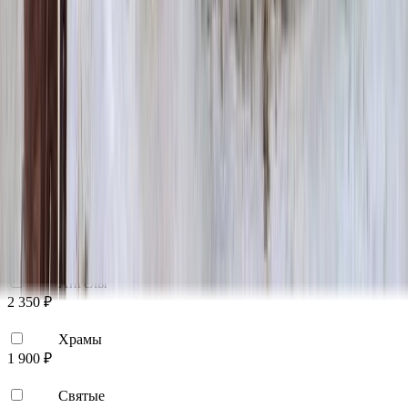
Цветы
500 ₽
Виньетка
500 ₽
Свеча
350 ₽
Эпитафия
Бесплатно
Икона (обратное)
3 550 ₽
Ангелы
2 350 ₽
Храмы
1 900 ₽
Святые