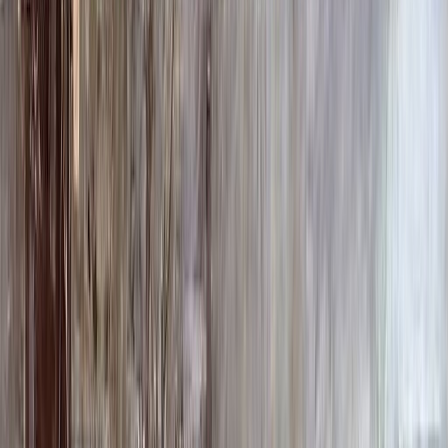
100 x 50 x 10
23 000 ₽
Фото
Фото
Гравировка
4 500 ₽
0
-
+
Ручная гравировка
10 000 ₽
0
-
+
Фото в стекле
7 200 ₽
0
-
+
Фотокерамика
1 900 ₽
0
-
+
Цветной портрет