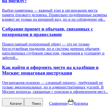
на могилу?
Выбор памятника — важный этап в организации места
памяти близкого человека. Правильно подобранные размеры
влияют не только на внешний вид, но и на соблюдение оф...
Собрание примет и обычаев, связанных с
похоронами в православии
Православный похоронный обряд — это не только
богослужебная традиция, но и система древних обычаев,
наполненных глубоким смыслом, уважением к усопшему и
заботой...
Как найти и оформить место на кладбище в
Москве: пошаговая инструкция
Организация похорон — сложный процесс, требующий не
только эмоциональных, но и административных усилий. В
Москве вопросы, связанные с поиском и оформлением мест...
Сравнение
Корзина
Каталог
Поиск