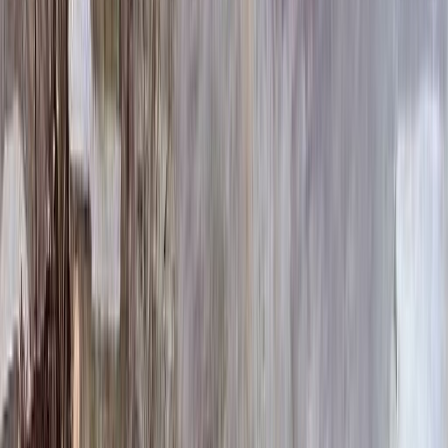
137 480 ₽
120x60x12 20x70x20
149 680 ₽
140x70x10 15x80x20
161 000 ₽
140x70x12 20x80x20
194 120 ₽
160x80x10 15x90x20
202 600 ₽
160x80x12 20x90x20
244 120 ₽
Выбор цветника
Выбор цветника
Без цветника
Бесплатно
100 x 50 x 5
7 875 ₽
100 x 50 x 8
18 000 ₽