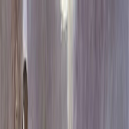
Каталог
+7 (926) 211 90 79
Обратный звонок
0
₽
О нас
Блог
Оплата
Гарантия
Услуги
Контакты
Скидка 5.00% на Надгробные плиты