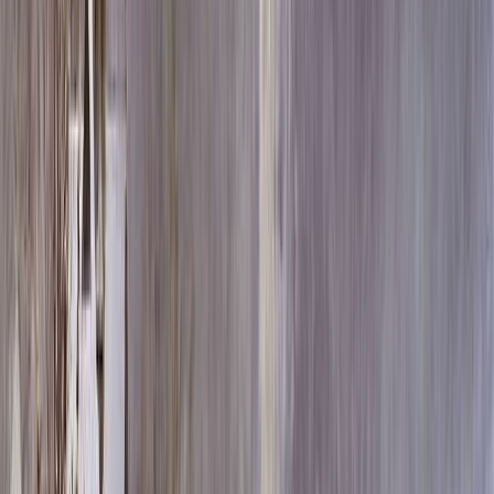
Скидка 5.00% на Надгробные плиты
Памятник ММ/L-1182-1
Главная
/
Памятники
/
По материалу
/
Лезниковский гранит
/
Памятник ММ/L-1182-1
Итого:
74 540
₽
Быстрый заказ
Памятник ММ/L-1182-1
74 540
₽
Выбор атрибутов
Материалы
Материалы
Размеры стелы и тумбы вертикальные
Размеры стелы и тумбы вертикальные