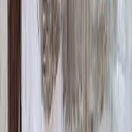
ФИО и Дата (Бронзовые буквы)
40 000 ₽
0
-
+
Декор на памятник
Декор на памятник
Крест (акрил, 12х5.5 см.)
1 400 ₽
Цветы (акрил, 58х13 см.)
2 000 ₽
Свеча (акрил, 18.5х5.5 см.)
1 400 ₽
Другое, по согласованию
Бесплатно
Доп. оформление
Доп. оформление
Крестик
300 ₽