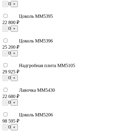
0
-
+
Цоколь ММ5395
22 800 ₽
0
-
+
Цоколь ММ5396
25 200 ₽
0
-
+
Надгробная плита ММ5105
29 925 ₽
0
-
+
Лавочка ММ5430
22 680 ₽
0
-
+
Цоколь ММ5206
98 595 ₽
0
-
+