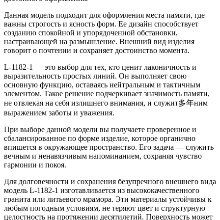
Данная модель подходит для оформления места памяти, где
важны строгость и ясность форм. Ее дизайн способствует
созданию спокойной и упорядоченной обстановки,
настраивающей на размышление. Внешний вид изделия
говорит о почтении и сохраняет достоинство момента.
L-1182-1 — это выбор для тех, кто ценит лаконичность и
выразительность простых линий. Он выполняет свою
основную функцию, оставаясь нейтральным и тактичным
элементом. Такое решение подчеркивает значимость памяти,
не отвлекая на себя излишнего внимания, и служит多年ним
выражением заботы и уважения.
При выборе данной модели вы получаете проверенное и
сбалансированное по форме изделие, которое органично
впишется в окружающее пространство. Его задача — служить
вечным и ненавязчивым напоминанием, сохраняя чувство
гармонии и покоя.
Для долговечности и сохранения безупречного внешнего вида
модель L-1182-1 изготавливается из высококачественного
гранита или литьевого мрамора. Эти материалы устойчивы к
любым погодным условиям, не теряют цвет и структурную
целостность на протяжении десятилетий. Поверхность может