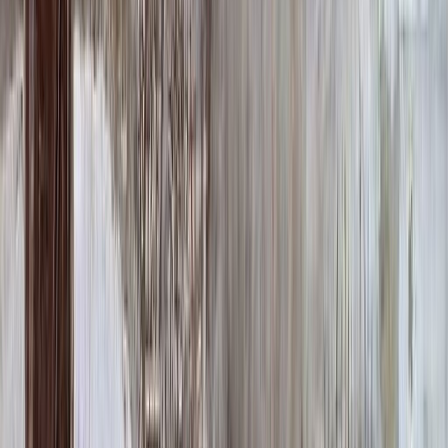
64 000 ₽
0
-
+
Надпись
Надпись
ФИО и Дата (Гравировка)
3 000 ₽
0
-
+
ФИО и Дата (Пескоструй)
4 600 ₽
0
-
+
ФИО и Дата (Скарпель)
6 000 ₽
0
-
+
ФИО и Дата (Сусальное золото)
34 000 ₽
0
-
+