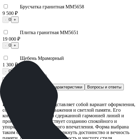
Брусчатка гранитная ММ5658
9 500 ₽
0
-
+
Плитка гранитная ММ5651
19 000 ₽
0
-
+
Щебень Мраморный
1 300 ₽
0
-
+
Быстрый заказ
Описание
Технические характеристики
Вопросы и ответы
Доставка и оплата
Изделие ММ/L-1174 представляет собой вариант оформления,
создающий атмосферу уважения и светлой памяти. Его
конструкция отличается сдержанной гармонией линий и
пропорций, что способствует созданию спокойного и
упорядоченного визуального впечатления. Форма выбрана
таким образом, чтобы подчеркнуть достоинство и вечность
памяти, сохраняя при этом ясность и чистоту стиля.