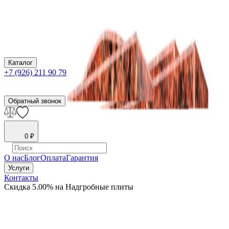
Каталог
+7 (926) 211 90 79
Обратный звонок
0
₽
О нас
Блог
Оплата
Гарантия
Услуги
Контакты
Скидка 5.00% на Надгробные плиты