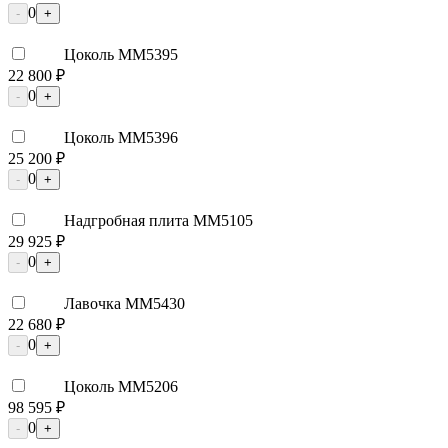
0
-
+
Цоколь ММ5395
22 800 ₽
0
-
+
Цоколь ММ5396
25 200 ₽
0
-
+
Надгробная плита ММ5105
29 925 ₽
0
-
+
Лавочка ММ5430
22 680 ₽
0
-
+
Цоколь ММ5206
98 595 ₽
0
-
+