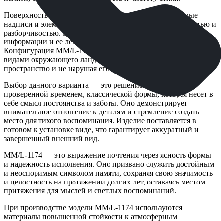
Поверхность изделия позволяет разместить необходимые
надписи и элементы оформления с максимальной четкостью и
разборчивостью. Это обеспечивает долговечность
информации и ее легкое восприятие в любое время года.
Конфигурация ММ/L-1174 хорошо сочетается с различными
видами окружающего ландшафта, органично вписываясь в
пространство и не нарушая его естественной гармонии.
Выбор данного варианта — это решение в пользу
проверенной временем, классической формы, которая несет в
себе смысл постоянства и заботы. Оно демонстрирует
внимательное отношение к деталям и стремление создать
место для тихого воспоминания. Изделие поставляется в
готовом к установке виде, что гарантирует аккуратный и
завершенный внешний вид.
ММ/L-1174 — это выражение почтения через ясность формы
и надежность исполнения. Оно призвано служить достойным
и неоспоримым символом памяти, сохраняя свою значимость
и целостность на протяжении долгих лет, оставаясь местом
притяжения для мыслей и светлых воспоминаний.
При производстве модели ММ/L-1174 используются
материалы повышенной стойкости к атмосферным