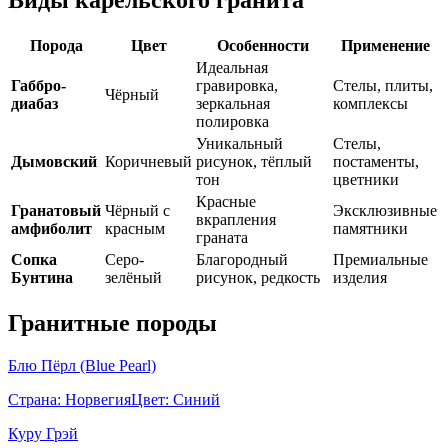
Виды карельского гранита
Порода
Цвет
Особенности
Применение
Идеальная
Габбро-
гравировка,
Стелы, плиты,
Чёрный
диабаз
зеркальная
комплексы
полировка
Уникальный
Стелы,
Дымовский
Коричневый
рисунок, тёплый
постаменты,
тон
цветники
Красные
Гранатовый
Чёрный с
Эксклюзивные
вкрапления
амфиболит
красным
памятники
граната
Сопка
Серо-
Благородный
Премиальные
Бунтина
зелёный
рисунок, редкость
изделия
Гранитные породы
Блю Пёрл (Blue Pearl)
Страна:
Норвегия
Цвет:
Синий
Куру Грэй