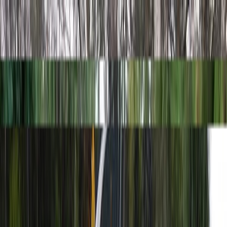
Скидка 5.00% на Надгробные плиты
Из карельского гранита
Главная
/
Памятники
/
По материалу
/
Из карельского гранита
Карельский гранит — золотой стандарт мемориальных
изделий в России. Республика Карелия — кладовая
уникальных пород: чёрный габбро-диабаз, коричневый
дымовский, зелёный с красными искрами гранатовый
амфиболит. Близость к Москве и Санкт-Петербургу,
высочайшее качество камня, развитая добыча — всё это
сделало карельские граниты самыми востребованными на
рынке памятников.
Все товары