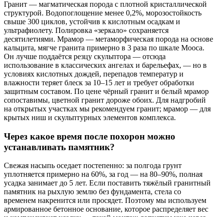
Гранит — магматическая порода с плотной кристаллической
структурой. Водопоглощение менее 0,2%, морозостойкость
свыше 300 циклов, устойчив к кислотным осадкам и
ультрафиолету. Полировка «зеркало» сохраняется
десятилетиями. Мрамор — метаморфическая порода на основе
кальцита, мягче гранита примерно в 3 раза по шкале Мооса.
Он лучше поддаётся резцу скульптора — отсюда
использование в классических ангелах и барельефах, — но в
условиях кислотных дождей, перепадов температур и
влажности теряет блеск за 10–15 лет и требует обработки
защитным составом. По цене чёрный гранит и белый мрамор
сопоставимы, цветной гранит дороже обоих. Для надгробий
на открытых участках мы рекомендуем гранит; мрамор — для
крытых ниш и скульптурных элементов комплекса.
Через какое время после похорон можно
устанавливать памятник?
Свежая насыпь оседает постепенно: за полгода грунт
уплотняется примерно на 60%, за год — на 80–90%, полная
усадка занимает до 5 лет. Если поставить тяжёлый гранитный
памятник на рыхлую землю без фундамента, стела со
временем накренится или просядет. Поэтому мы используем
армированное бетонное основание, которое распределяет вес