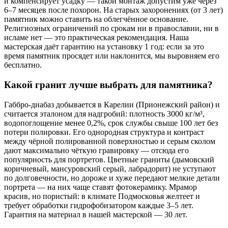
и компенсирует усадку — такой монтаж допустим уже через
6–7 месяцев после похорон. На старых захоронениях (от 3 лет)
памятник можно ставить на облегчённое основание.
Религиозных ограничений по срокам ни в православии, ни в
исламе нет — это практическая рекомендация. Наша
мастерская даёт гарантию на установку 1 год: если за это
время памятник просядет или наклонится, мы выровняем его
бесплатно.
Какой гранит лучше выбрать для памятника?
Габбро-диабаз добывается в Карелии (Прионежский район) и
считается эталоном для надгробий: плотность 3000 кг/м³,
водопоглощение менее 0,2%, срок службы свыше 100 лет без
потери полировки. Его однородная структура и контраст
между чёрной полированной поверхностью и серым сколом
дают максимально чёткую гравировку — отсюда его
популярность для портретов. Цветные граниты (дымовский
коричневый, мансуровский серый, лабрадорит) не уступают
по долговечности, но дороже и хуже передают мелкие детали
портрета — на них чаще ставят фотокерамику. Мрамор
красив, но пористый: в климате Подмосковья желтеет и
требует обработки гидрофобизатором каждые 3–5 лет.
Гарантия на материал в нашей мастерской — 30 лет.