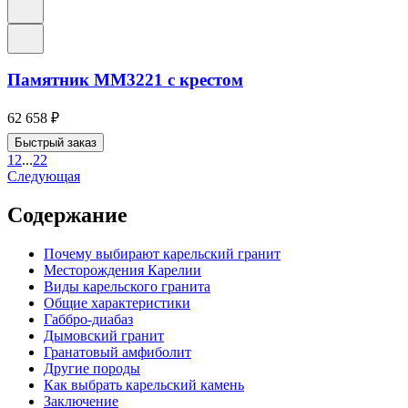
Памятник ММ3221 с крестом
62 658
₽
Быстрый заказ
1
2
...
22
Следующая
Содержание
Почему выбирают карельский гранит
Месторождения Карелии
Виды карельского гранита
Общие характеристики
Габбро-диабаз
Дымовский гранит
Гранатовый амфиболит
Другие породы
Как выбрать карельский камень
Заключение