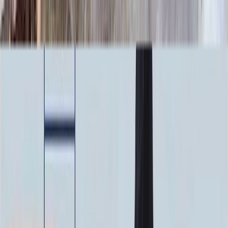
23 920 ₽
Фото
Фото
Гравировка
4 500 ₽
0
-
+
Ручная гравировка
10 000 ₽
0
-
+
Фото в стекле
7 200 ₽
0
-
+
Фотокерамика
1 900 ₽
0
-
+
Цветной портрет
64 000 ₽