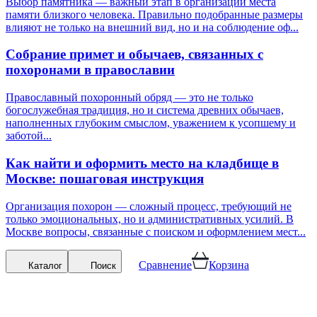
Выбор памятника — важный этап в организации места
памяти близкого человека. Правильно подобранные размеры
влияют не только на внешний вид, но и на соблюдение оф...
Собрание примет и обычаев, связанных с
похоронами в православии
Православный похоронный обряд — это не только
богослужебная традиция, но и система древних обычаев,
наполненных глубоким смыслом, уважением к усопшему и
заботой...
Как найти и оформить место на кладбище в
Москве: пошаговая инструкция
Организация похорон — сложный процесс, требующий не
только эмоциональных, но и административных усилий. В
Москве вопросы, связанные с поиском и оформлением мест...
Сравнение
Корзина
Каталог
Поиск