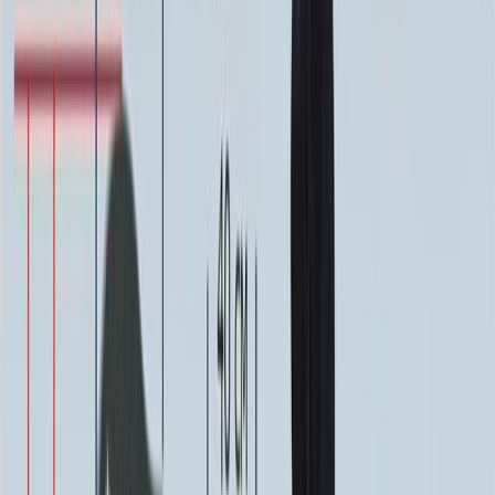
0
-
+
Надпись
Надпись
ФИО и Дата (Гравировка)
3 000 ₽
0
-
+
ФИО и Дата (Пескоструй)
4 600 ₽
0
-
+
ФИО и Дата (Скарпель)
6 000 ₽
0
-
+
ФИО и Дата (Сусальное золото)
34 000 ₽
0
-
+
ФИО и Дата (Бронзовые буквы)