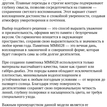
другим. Плавные переходы и строгие контуры подчеркивают
глубину смысла, позволяя сосредоточиться на главном —
сохранении светлого воспоминания. Этот вариант станет
воплощением достоинства и спокойной уверенности, создавая
атмосферу умиротворения и почтения.
Выбор подобного решения — это способ выразить уважение
и признательность, оформив место памяти с безупречным
вкусом. Он гармонично впишется в окружающее
пространство, сохраняя свою выразительность и значимость в
любое время года. Памятник ММ6028 — это вечная дань,
воплощенная в лаконичной и совершенной форме, которая
будет говорить сама за себя долгие десятилетия.
При создании памятника ММ6028 используются только
материалы высочайшего качества, такие как гранит или
габбро-диабаз. Эти породы камня обладают исключительной
плотностью, минимальным водопоглощением и
устойчивостью к любым погодным условиям — от морозов до
палящего солнца. Благодаря этому поверхность
десятилетиями сохраняет свою первоначальную четкость
линий, глубину полировки и насыщенность цвета, не требуя
специального ухода.
Важным преимуществом данной модели является ее