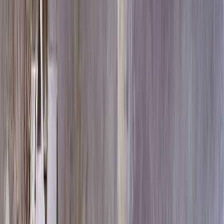
Скидка 5.00% на Надгробные плиты
Памятник ММ6028
Главная
/
Памятники
/
По форме
/
Вертикальные
/
Памятник
ММ6028
Итого:
176 580
₽
Быстрый заказ
Памятник ММ6028
176 580
₽
Выбор атрибутов
Материалы
Материалы
Размеры стелы и тумбы вертикальные
Размеры стелы и тумбы вертикальные