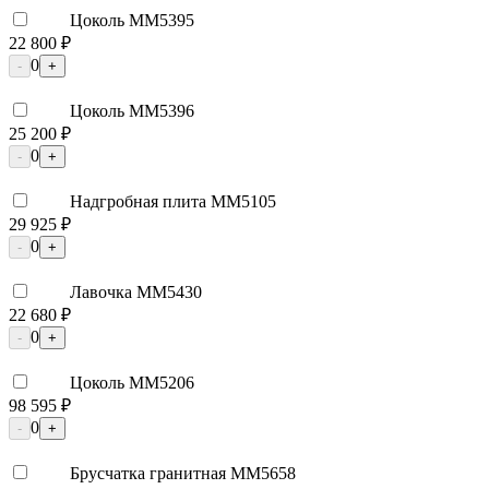
Цоколь ММ5395
22 800 ₽
0
-
+
Цоколь ММ5396
25 200 ₽
0
-
+
Надгробная плита ММ5105
29 925 ₽
0
-
+
Лавочка ММ5430
22 680 ₽
0
-
+
Цоколь ММ5206
98 595 ₽
0
-
+
Брусчатка гранитная ММ5658