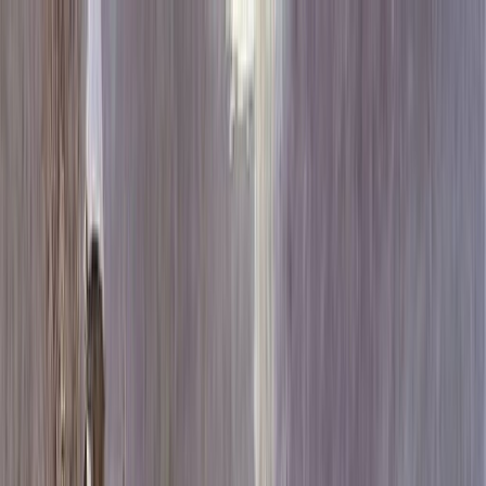
Каталог
+7 (926) 211 90 79
Обратный звонок
0
₽
О нас
Блог
Оплата
Гарантия
Услуги
Контакты
Скидка 5.00% на Надгробные плиты