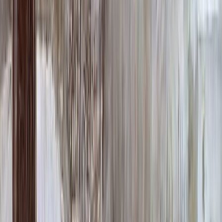
ФИО и Дата (Пескоструй)
4 600 ₽
0
-
+
ФИО и Дата (Скарпель)
6 000 ₽
0
-
+
ФИО и Дата (Сусальное золото)
34 000 ₽
0
-
+
ФИО и Дата (Бронзовые буквы)
40 000 ₽
0
-
+
Декор на памятник
Декор на памятник
Крест (акрил, 12х5.5 см.)
1 400 ₽