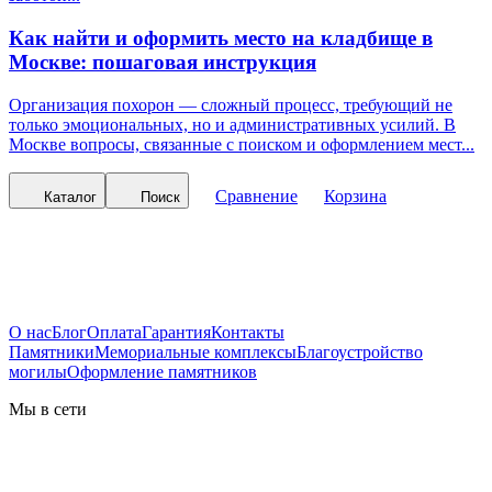
Как найти и оформить место на кладбище в
Москве: пошаговая инструкция
Организация похорон — сложный процесс, требующий не
только эмоциональных, но и административных усилий. В
Москве вопросы, связанные с поиском и оформлением мест...
Сравнение
Корзина
Каталог
Поиск
О нас
Блог
Оплата
Гарантия
Контакты
Памятники
Мемориальные комплексы
Благоустройство
могилы
Оформление памятников
Мы в сети