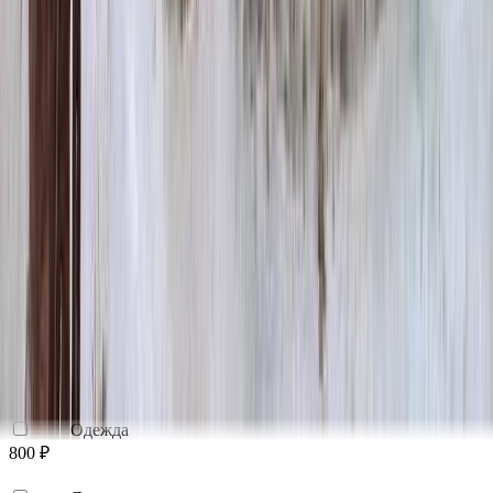
Эпитафия
Бесплатно
Икона (обратное)
3 550 ₽
Ангелы
2 350 ₽
Храмы
1 900 ₽
Святые
1 900 ₽
Военным
1 100 ₽
Одежда
800 ₽