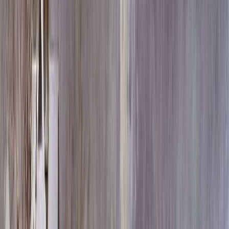
Скидка 5.00% на Надгробные плиты
Памятник ММ1792-1
Главная
/
Памятники
/
По форме
/
Вертикальные
/
Памятник
ММ1792-1
Итого:
47 100
₽
Быстрый заказ
Памятник ММ1792-1
47 100
₽
Выбор атрибутов
Материалы
Материалы
Размеры стелы и тумбы вертикальные
Размеры стелы и тумбы вертикальные