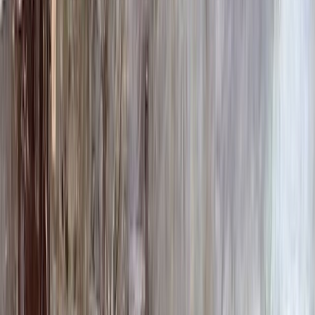
Ручная гравировка
10 000 ₽
0
-
+
Фото в стекле
7 200 ₽
0
-
+
Фотокерамика
1 900 ₽
0
-
+
Цветной портрет
64 000 ₽
0
-
+
Надпись
Надпись
ФИО и Дата (Гравировка)
3 000 ₽
0
-
+