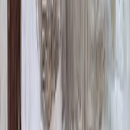
Цветы (акрил, 58х13 см.)
2 000 ₽
Свеча (акрил, 18.5х5.5 см.)
1 400 ₽
Другое, по согласованию
Бесплатно
Доп. оформление
Доп. оформление
Крестик
300 ₽
Цветы
500 ₽
Виньетка
500 ₽
Свеча
350 ₽