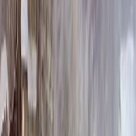
181 020 ₽
140x70x12 20x80x20
215 796 ₽
Выбор цветника
Выбор цветника
Без цветника
Бесплатно
100 x 50 x 5
7 875 ₽
100 x 50 x 8
18 000 ₽
100 x 50 x 10
23 000 ₽
Фото
Фото
Гравировка
4 500 ₽
0
-
+