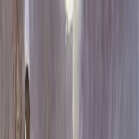
Каталог
+7 (926) 211 90 79
Обратный звонок
0
₽
О нас
Блог
Оплата
Гарантия
Услуги
Контакты
Скидка 5.00% на Надгробные плиты