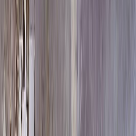
Скидка 5.00% на Надгробные плиты
Памятник ММ1920
Главная
/
Памятники
/
По форме
/
Вертикальные
/
Памятник
ММ1920
Итого:
0
₽
Быстрый заказ
Памятник ММ1920
Выбор атрибутов
Материалы
Материалы
Размеры стелы и тумбы вертикальные
Размеры стелы и тумбы вертикальные
Выбор цветника