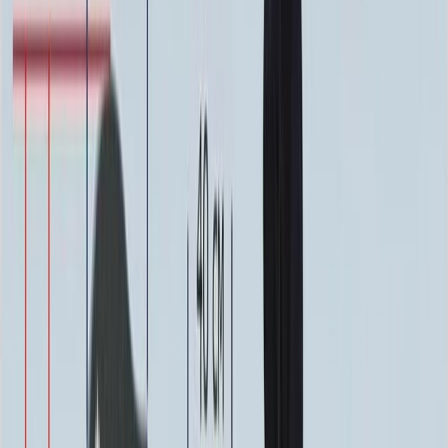
3 000 ₽
0
-
+
ФИО и Дата (Пескоструй)
4 600 ₽
0
-
+
ФИО и Дата (Скарпель)
6 000 ₽
0
-
+
ФИО и Дата (Сусальное золото)
34 000 ₽
0
-
+
ФИО и Дата (Бронзовые буквы)
40 000 ₽
0
-
+
Декор на памятник
Декор на памятник
Крест (акрил, 12х5.5 см.)