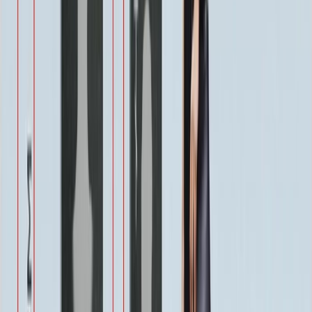
Другое по согласованию
1 500 ₽
Услуги
Услуги
Полировка 1 сторона
Бесплатно
Фаска по краю 1-4 см.
Бесплатно
Ретушь фотографии
Бесплатно
Покрытие Антидождь
Бесплатно
Защитное покрытие
Бесплатно
Восстановление фотографии