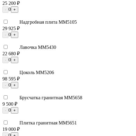
25 200 ₽
0
-
+
Надгробная плита ММ5105
29 925 ₽
0
-
+
Лавочка ММ5430
22 680 ₽
0
-
+
Цоколь ММ5206
98 595 ₽
0
-
+
Брусчатка гранитная ММ5658
9 500 ₽
0
-
+
Плитка гранитная ММ5651
19 000 ₽
0
-
+