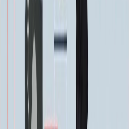
1 400 ₽
Цветы (акрил, 58х13 см.)
2 000 ₽
Свеча (акрил, 18.5х5.5 см.)
1 400 ₽
Другое, по согласованию
Бесплатно
Доп. оформление
Доп. оформление
Крестик
300 ₽
Цветы
500 ₽
Виньетка
500 ₽
Свеча