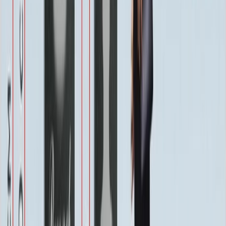
3 000 ₽
Хранение на складе
Бесплатно
Швеллер под памятник
2 000 ₽
Установка
Установка
Без установки
Бесплатно
Стандартная
Бесплатно
Усиленная
Бесплатно
Доставка
Доставка
Самовывоз
Бесплатно
Москва
2 250 ₽
Мос. Обл. (от МКАД до 50 км)
3 000 ₽