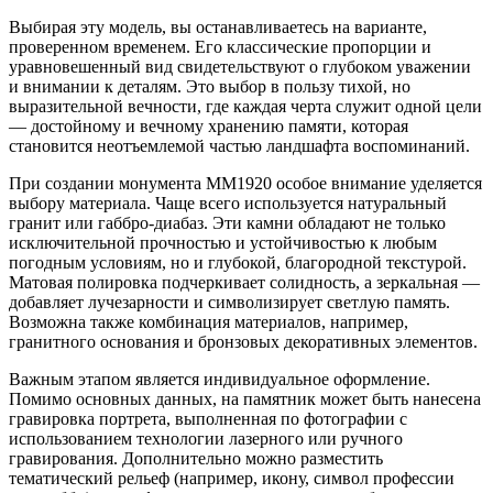
Выбирая эту модель, вы останавливаетесь на варианте,
проверенном временем. Его классические пропорции и
уравновешенный вид свидетельствуют о глубоком уважении
и внимании к деталям. Это выбор в пользу тихой, но
выразительной вечности, где каждая черта служит одной цели
— достойному и вечному хранению памяти, которая
становится неотъемлемой частью ландшафта воспоминаний.
При создании монумента ММ1920 особое внимание уделяется
выбору материала. Чаще всего используется натуральный
гранит или габбро-диабаз. Эти камни обладают не только
исключительной прочностью и устойчивостью к любым
погодным условиям, но и глубокой, благородной текстурой.
Матовая полировка подчеркивает солидность, а зеркальная —
добавляет лучезарности и символизирует светлую память.
Возможна также комбинация материалов, например,
гранитного основания и бронзовых декоративных элементов.
Важным этапом является индивидуальное оформление.
Помимо основных данных, на памятник может быть нанесена
гравировка портрета, выполненная по фотографии с
использованием технологии лазерного или ручного
гравирования. Дополнительно можно разместить
тематический рельеф (например, икону, символ профессии