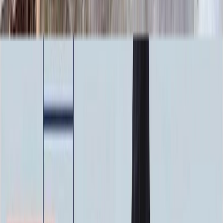
4 500 ₽
0
-
+
Ручная гравировка
10 000 ₽
0
-
+
Фото в стекле
7 200 ₽
0
-
+
Фотокерамика
1 900 ₽
0
-
+
Цветной портрет
64 000 ₽
0
-
+
Надпись
Надпись
ФИО и Дата (Гравировка)