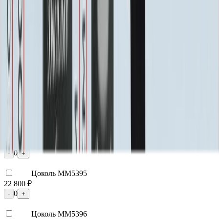
Мос. Обл. (от МКАД до 100 км)
3 750 ₽
Мос. Обл. (от МКАД до 150 км)
5 250 ₽
По России (любой регион) по согласованию
Бесплатно
Благоустройство
Благоустройство
Столик ММ5420
20 160 ₽
0
-
+
Цветник ММ5150
24 250 ₽
0
-
+
Цоколь ММ5395
22 800 ₽
0
-
+
Цоколь ММ5396