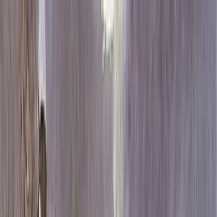
Каталог
+7 (926) 211 90 79
Обратный звонок
0
₽
О нас
Блог
Оплата
Гарантия
Услуги
Контакты
Скидка 5.00% на Надгробные плиты