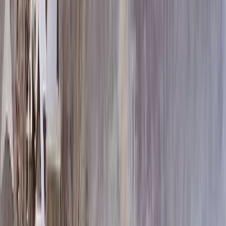
Выбор цветника
Без цветника
Бесплатно
100 x 60 x 5
8 190 ₽
100 x 60 x 8
18 720 ₽
100 x 60 x 10
23 920 ₽
100 x 70 x 5
8 505 ₽
100 x 70 x 8
19 440 ₽
100 x 70 x 10
24 840 ₽