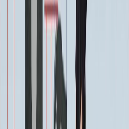
350 ₽
Эпитафия
Бесплатно
Икона (обратное)
3 550 ₽
Ангелы
2 350 ₽
Храмы
1 900 ₽
Святые
1 900 ₽
Военным
1 100 ₽
Одежда
800 ₽