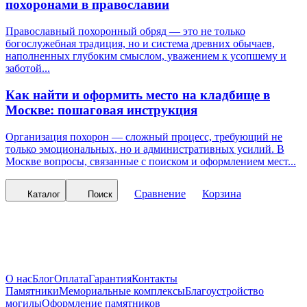
похоронами в православии
Православный похоронный обряд — это не только
богослужебная традиция, но и система древних обычаев,
наполненных глубоким смыслом, уважением к усопшему и
заботой...
Как найти и оформить место на кладбище в
Москве: пошаговая инструкция
Организация похорон — сложный процесс, требующий не
только эмоциональных, но и административных усилий. В
Москве вопросы, связанные с поиском и оформлением мест...
Сравнение
Корзина
Каталог
Поиск
О нас
Блог
Оплата
Гарантия
Контакты
Памятники
Мемориальные комплексы
Благоустройство
могилы
Оформление памятников