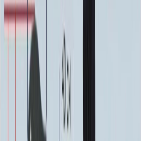
ФИО и Дата (Пескоструй)
4 600 ₽
0
-
+
ФИО и Дата (Скарпель)
6 000 ₽
0
-
+
ФИО и Дата (Сусальное золото)
34 000 ₽
0
-
+
ФИО и Дата (Бронзовые буквы)
40 000 ₽
0
-
+
Декор на памятник
Декор на памятник
Крест (акрил, 12х5.5 см.)
1 400 ₽