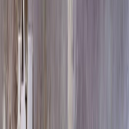
Скидка 5.00% на Надгробные плиты
Памятник ММ1342
Главная
/
Памятники
/
По форме
/
Вертикальные
/
Памятник
ММ1342
Итого:
71 100
₽
Быстрый заказ
Памятник ММ1342
71 100
₽
Выбор атрибутов
Материалы
Материалы
Размеры стелы и тумбы вертикальные
Размеры стелы и тумбы вертикальные