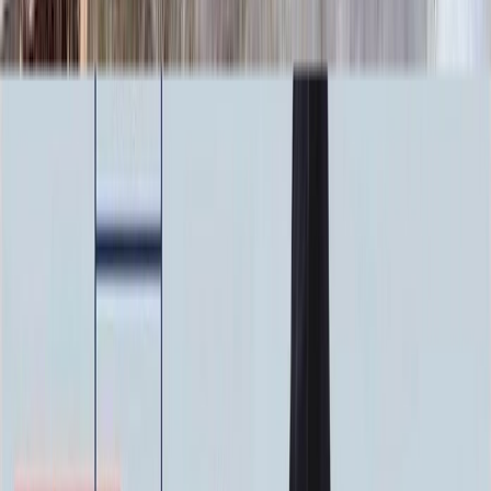
Ручная гравировка
10 000 ₽
0
-
+
Фото в стекле
7 200 ₽
0
-
+
Фотокерамика
1 900 ₽
0
-
+
Цветной портрет
64 000 ₽
0
-
+
Надпись
Надпись
ФИО и Дата (Гравировка)
3 000 ₽
0
-
+