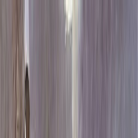
Каталог
+7 (926) 211 90 79
Обратный звонок
0
₽
О нас
Блог
Оплата
Гарантия
Услуги
Контакты
Скидка 5.00% на Надгробные плиты