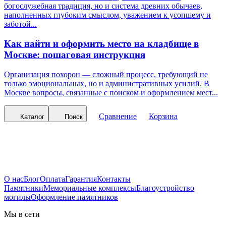
богослужебная традиция, но и система древних обычаев,
наполненных глубоким смыслом, уважением к усопшему и
заботой...
Как найти и оформить место на кладбище в
Москве: пошаговая инструкция
Организация похорон — сложный процесс, требующий не
только эмоциональных, но и административных усилий. В
Москве вопросы, связанные с поиском и оформлением мест...
Сравнение
Корзина
Каталог
Поиск
О нас
Блог
Оплата
Гарантия
Контакты
Памятники
Мемориальные комплексы
Благоустройство
могилы
Оформление памятников
Мы в сети