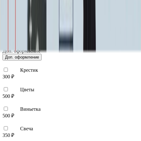
Цветы (акрил, 58х13 см.)
2 000 ₽
Свеча (акрил, 18.5х5.5 см.)
1 400 ₽
Другое, по согласованию
Бесплатно
Доп. оформление
Доп. оформление
Крестик
300 ₽
Цветы
500 ₽
Виньетка
500 ₽
Свеча
350 ₽