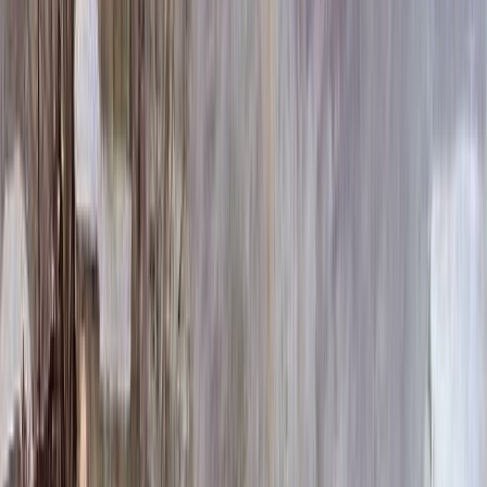
223 020 ₽
140x70x12 20x80x20
257 796 ₽
Выбор цветника
Выбор цветника
Без цветника
Бесплатно
100 x 50 x 5
7 875 ₽
100 x 50 x 8
18 000 ₽
100 x 50 x 10
23 000 ₽
Фото
Фото
Гравировка
4 500 ₽
0
-
+