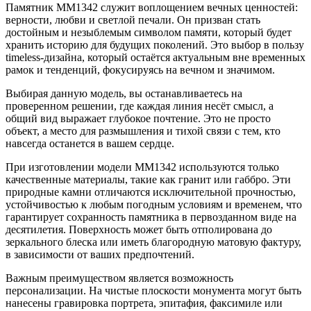
Памятник ММ1342 служит воплощением вечных ценностей:
верности, любви и светлой печали. Он призван стать
достойным и незыблемым символом памяти, который будет
хранить историю для будущих поколений. Это выбор в пользу
timeless-дизайна, который остаётся актуальным вне временных
рамок и тенденций, фокусируясь на вечном и значимом.
Выбирая данную модель, вы останавливаетесь на
проверенном решении, где каждая линия несёт смысл, а
общий вид выражает глубокое почтение. Это не просто
объект, а место для размышления и тихой связи с тем, кто
навсегда останется в вашем сердце.
При изготовлении модели ММ1342 используются только
качественные материалы, такие как гранит или габбро. Эти
природные камни отличаются исключительной прочностью,
устойчивостью к любым погодным условиям и временем, что
гарантирует сохранность памятника в первозданном виде на
десятилетия. Поверхность может быть отполирована до
зеркального блеска или иметь благородную матовую фактуру,
в зависимости от ваших предпочтений.
Важным преимуществом является возможность
персонализации. На чистые плоскости монумента могут быть
нанесены гравировка портрета, эпитафия, факсимиле или