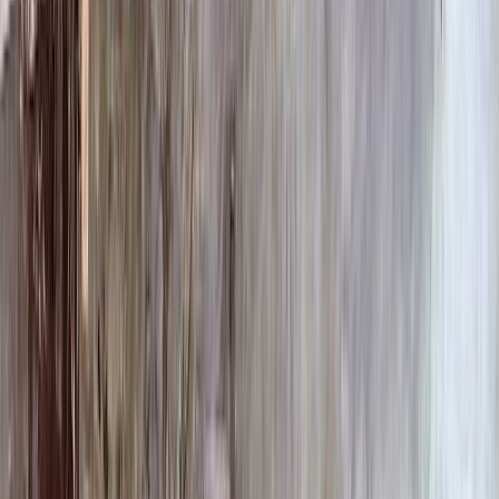
100 x 50 x 10
23 000 ₽
Фото
Фото
Гравировка
4 500 ₽
0
-
+
Ручная гравировка
10 000 ₽
0
-
+
Фото в стекле
7 200 ₽
0
-
+
Фотокерамика
1 900 ₽
0
-
+
Цветной портрет