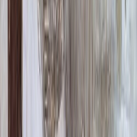
ФИО и Дата (Бронзовые буквы)
40 000 ₽
0
-
+
Декор на памятник
Декор на памятник
Крест (акрил, 12х5.5 см.)
1 400 ₽
Цветы (акрил, 58х13 см.)
2 000 ₽
Свеча (акрил, 18.5х5.5 см.)
1 400 ₽
Другое, по согласованию
Бесплатно
Доп. оформление
Доп. оформление
Крестик
300 ₽