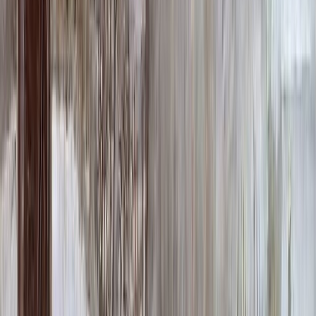
64 000 ₽
0
-
+
Надпись
Надпись
ФИО и Дата (Гравировка)
3 000 ₽
0
-
+
ФИО и Дата (Пескоструй)
4 600 ₽
0
-
+
ФИО и Дата (Скарпель)
6 000 ₽
0
-
+
ФИО и Дата (Сусальное золото)
34 000 ₽
0
-
+