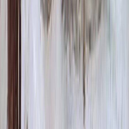
Цветы
500 ₽
Виньетка
500 ₽
Свеча
350 ₽
Эпитафия
Бесплатно
Икона (обратное)
3 550 ₽
Ангелы
2 350 ₽
Храмы
1 900 ₽
Святые