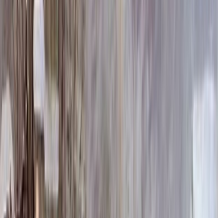
172 824 ₽
120x60x12 20x70x20
181 344 ₽
140x70x10 15x80x20
197 520 ₽
140x70x12 20x80x20
232 296 ₽
160x80x10 15x90x20
245 100 ₽
160x80x12 20x90x20
288 696 ₽
Выбор цветника
Выбор цветника
Без цветника
Бесплатно
100 x 50 x 5
7 875 ₽
100 x 50 x 8
18 000 ₽