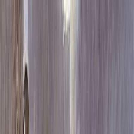
Каталог
+7 (926) 211 90 79
Обратный звонок
0
₽
О нас
Блог
Оплата
Гарантия
Услуги
Контакты
Скидка 5.00% на Надгробные плиты