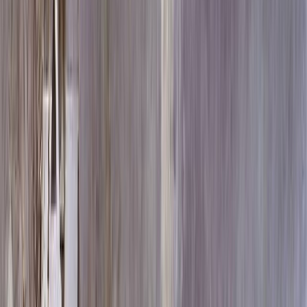
Скидка 5.00% на Надгробные плиты
Памятник ММ1152
Главная
/
Памятники
/
По форме
/
Вертикальные
/
Памятник
ММ1152
Итого:
56 400
₽
Быстрый заказ
Памятник ММ1152
56 400
₽
Выбор атрибутов
Материалы
Материалы
Размеры стелы и тумбы вертикальные
Размеры стелы и тумбы вертикальные