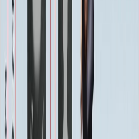
Бесплатно
Защитное покрытие
Бесплатно
Восстановление фотографии
3 000 ₽
Хранение на складе
Бесплатно
Швеллер под памятник
2 000 ₽
Установка
Установка
Без установки
Бесплатно
Стандартная
Бесплатно
Усиленная
Бесплатно
Доставка