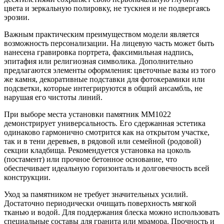
цвета и зеркальную полировку, не тускнея и не подвергаясь
эрозии.
Важным практическим преимуществом модели является
возможность персонализации. На лицевую часть может быть
нанесена гравировка портрета, факсимильная надпись,
эпитафия или религиозная символика. Дополнительно
предлагаются элементы оформления: цветочные вазы из того
же камня, декоративные подставки для фотокерамики или
подсветки, которые интегрируются в общий ансамбль, не
нарушая его чистоты линий.
При выборе места установки памятник ММ1022
демонстрирует универсальность. Его сдержанная эстетика
одинаково гармонично смотрится как на открытом участке,
так и в тени деревьев, в рядовой или семейной (родовой)
секции кладбища. Рекомендуется установка на цоколь
(постамент) или прочное бетонное основание, что
обеспечивает идеальную горизонталь и долговечность всей
конструкции.
Уход за памятником не требует значительных усилий.
Достаточно периодически очищать поверхность мягкой
тканью и водой. Для поддержания блеска можно использовать
специальные составы для гранита или мрамора. Прочность и