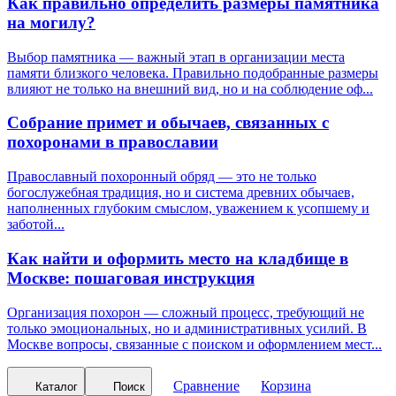
Как правильно определить размеры памятника
на могилу?
Выбор памятника — важный этап в организации места
памяти близкого человека. Правильно подобранные размеры
влияют не только на внешний вид, но и на соблюдение оф...
Собрание примет и обычаев, связанных с
похоронами в православии
Православный похоронный обряд — это не только
богослужебная традиция, но и система древних обычаев,
наполненных глубоким смыслом, уважением к усопшему и
заботой...
Как найти и оформить место на кладбище в
Москве: пошаговая инструкция
Организация похорон — сложный процесс, требующий не
только эмоциональных, но и административных усилий. В
Москве вопросы, связанные с поиском и оформлением мест...
Сравнение
Корзина
Каталог
Поиск