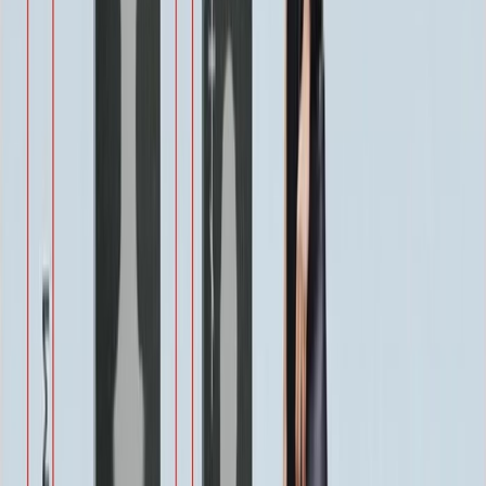
1 900 ₽
Военным
1 100 ₽
Одежда
800 ₽
Другое по согласованию
1 500 ₽
Услуги
Услуги
Полировка 1 сторона
Бесплатно
Фаска по краю 1-4 см.
Бесплатно
Ретушь фотографии
Бесплатно
Покрытие Антидождь