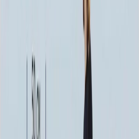
137 424 ₽
120x60x12 20x70x20
151 344 ₽
140x70x10 15x80x20
162 120 ₽
140x70x12 20x80x20
196 896 ₽
160x80x10 15x90x20
204 900 ₽
160x80x12 20x90x20
248 496 ₽
Выбор цветника
Выбор цветника
Без цветника
Бесплатно
100 x 50 x 5
7 875 ₽
100 x 50 x 8
18 000 ₽