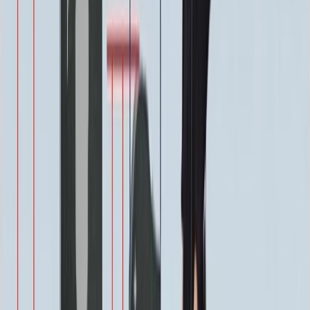
Цветы
500 ₽
Виньетка
500 ₽
Свеча
350 ₽
Эпитафия
Бесплатно
Икона (обратное)
3 550 ₽
Ангелы
2 350 ₽
Храмы
1 900 ₽
Святые