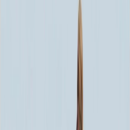
Скидка 5.00% на Надгробные плиты
Памятник ММ1022
Главная
/
Памятники
/
По форме
/
Вертикальные
/
Памятник
ММ1022
Итого:
36 300
₽
Быстрый заказ
Памятник ММ1022
36 300
₽
Выбор атрибутов
Материалы
Материалы
Размеры стелы и тумбы вертикальные
Размеры стелы и тумбы вертикальные