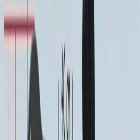
64 000 ₽
0
-
+
Надпись
Надпись
ФИО и Дата (Гравировка)
3 000 ₽
0
-
+
ФИО и Дата (Пескоструй)
4 600 ₽
0
-
+
ФИО и Дата (Скарпель)
6 000 ₽
0
-
+
ФИО и Дата (Сусальное золото)
34 000 ₽
0
-
+