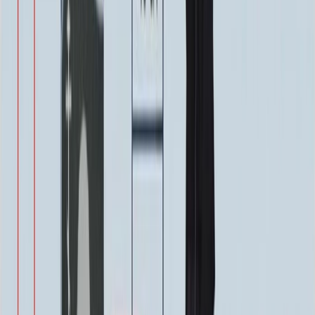
ФИО и Дата (Бронзовые буквы)
40 000 ₽
0
-
+
Декор на памятник
Декор на памятник
Крест (акрил, 12х5.5 см.)
1 400 ₽
Цветы (акрил, 58х13 см.)
2 000 ₽
Свеча (акрил, 18.5х5.5 см.)
1 400 ₽
Другое, по согласованию
Бесплатно
Доп. оформление
Доп. оформление
Крестик
300 ₽