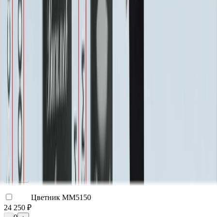
Доставка
Самовывоз
Бесплатно
Москва
2 250 ₽
Мос. Обл. (от МКАД до 50 км)
3 000 ₽
Мос. Обл. (от МКАД до 100 км)
3 750 ₽
Мос. Обл. (от МКАД до 150 км)
5 250 ₽
По России (любой регион) по согласованию
Бесплатно
Благоустройство
Благоустройство
Столик ММ5420
20 160 ₽
0
-
+
Цветник ММ5150
24 250 ₽