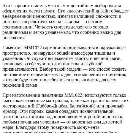
Этот вариант станет уместным и достойным выбором для
оформления места памяти. Его классический дизайн обладает
вневременной ценностью, избегая излишней сложности и
позволяя сосредоточиться на главном — светлом
воспоминании. Четкость силуэта делает его хорошо
различимым и легко узнаваемым, что особенно важно для
посещения.
Памятник ММ1022 гармонично вписывается в окружающее
пространство, не нарушая общей атмосферы тишины и
уважения. Он служит выражением заботы и вечной связи,
воплощая в себе чувство достоинства и глубокой
признательности. Выбор такой модели — это способ создать
постоянное и надежное место для размышлений и почтения,
которое будет нести в себе смысл и значимость для всех
поколений семьи.
При изготовлении памятника ММ1022 используются только
высококачественные материалы, такие как гранит карельских
месторождений (Габбро-Диабаз, Балтийский) или прочный
мрамор. Эти породы камня обладают исключительной
плотностью, низким водопоглощением и устойчивостью к
любым погодным условиям — от морозных зим до летней
жары. Благодаря этому поверхность монумента
десятилетиями сохраняет свою первоначальную глубину