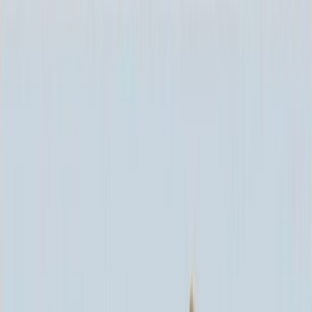
Каталог
+7 (926) 211 90 79
Обратный звонок
0
₽
О нас
Блог
Оплата
Гарантия
Услуги
Контакты
Скидка 5.00% на Надгробные плиты