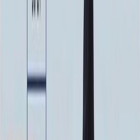
100 x 50 x 10
23 000 ₽
Фото
Фото
Гравировка
4 500 ₽
0
-
+
Ручная гравировка
10 000 ₽
0
-
+
Фото в стекле
7 200 ₽
0
-
+
Фотокерамика
1 900 ₽
0
-
+
Цветной портрет