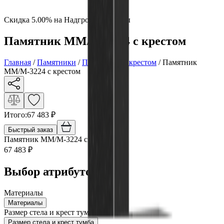
Скидка 5.00% на Надгробные плиты
Памятник ММ/M-3224 с крестом
Главная
/
Памятники
/
По форме
/
С крестом
/
Памятник
ММ/M-3224 с крестом
Итого:
67 483
₽
Быстрый заказ
Памятник ММ/M-3224 с крестом
67 483
₽
Выбор атрибутов
Материалы
Материалы
Размер стела и крест тумба
Размер стела и крест тумба