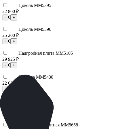
Цоколь ММ5395
22 800 ₽
0
-
+
Цоколь ММ5396
25 200 ₽
0
-
+
Надгробная плита ММ5105
29 925 ₽
0
-
+
Лавочка ММ5430
22 680 ₽
0
-
+
Цоколь ММ5206
98 595 ₽
0
-
+
Брусчатка гранитная ММ5658