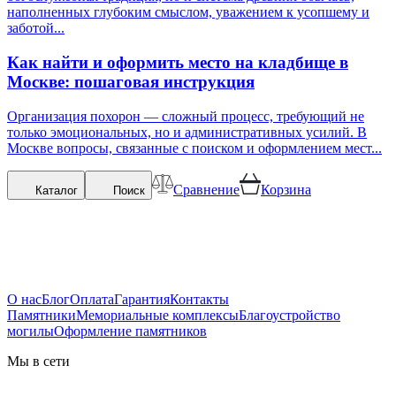
наполненных глубоким смыслом, уважением к усопшему и
заботой...
Как найти и оформить место на кладбище в
Москве: пошаговая инструкция
Организация похорон — сложный процесс, требующий не
только эмоциональных, но и административных усилий. В
Москве вопросы, связанные с поиском и оформлением мест...
Сравнение
Корзина
Каталог
Поиск
О нас
Блог
Оплата
Гарантия
Контакты
Памятники
Мемориальные комплексы
Благоустройство
могилы
Оформление памятников
Мы в сети