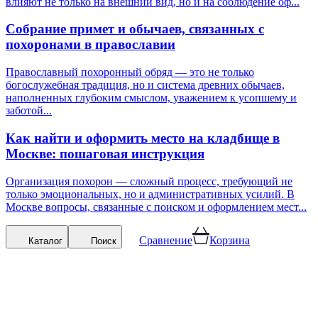
влияют не только на внешний вид, но и на соблюдение оф...
Собрание примет и обычаев, связанных с
похоронами в православии
Православный похоронный обряд — это не только
богослужебная традиция, но и система древних обычаев,
наполненных глубоким смыслом, уважением к усопшему и
заботой...
Как найти и оформить место на кладбище в
Москве: пошаговая инструкция
Организация похорон — сложный процесс, требующий не
только эмоциональных, но и административных усилий. В
Москве вопросы, связанные с поиском и оформлением мест...
Сравнение
Корзина
Каталог
Поиск