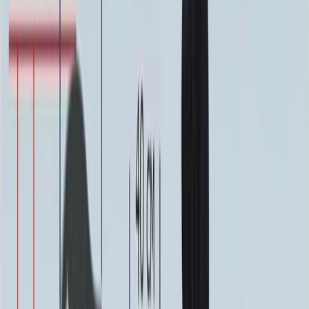
0
-
+
Надпись
Надпись
ФИО и Дата (Гравировка)
3 000 ₽
0
-
+
ФИО и Дата (Пескоструй)
4 600 ₽
0
-
+
ФИО и Дата (Скарпель)
6 000 ₽
0
-
+
ФИО и Дата (Сусальное золото)
34 000 ₽
0
-
+
ФИО и Дата (Бронзовые буквы)