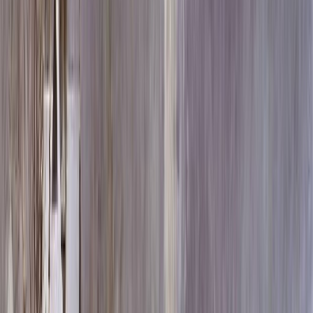
Скидка 5.00% на Надгробные плиты
Памятник ММ/M-3216 с крестом
Главная
/
Памятники
/
По форме
/
С крестом
/
Памятник
ММ/M-3216 с крестом
Итого:
69 283
₽
Быстрый заказ
Памятник ММ/M-3216 с крестом
69 283
₽
Выбор атрибутов
Материалы
Материалы
Размер стела и крест тумба
Размер стела и крест тумба