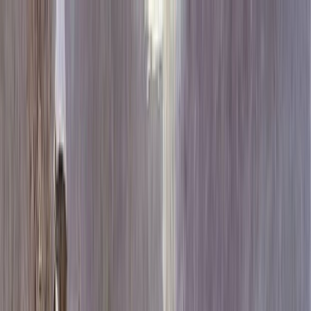
Каталог
+7 (926) 211 90 79
Обратный звонок
0
₽
О нас
Блог
Оплата
Гарантия
Услуги
Контакты
Скидка 5.00% на Надгробные плиты