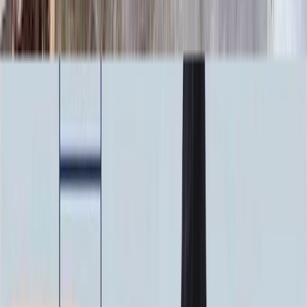
23 920 ₽
Фото
Фото
Гравировка
4 500 ₽
0
-
+
Ручная гравировка
10 000 ₽
0
-
+
Фото в стекле
7 200 ₽
0
-
+
Фотокерамика
1 900 ₽
0
-
+
Цветной портрет
64 000 ₽