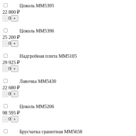
Цоколь ММ5395
22 800 ₽
0
-
+
Цоколь ММ5396
25 200 ₽
0
-
+
Надгробная плита ММ5105
29 925 ₽
0
-
+
Лавочка ММ5430
22 680 ₽
0
-
+
Цоколь ММ5206
98 595 ₽
0
-
+
Брусчатка гранитная ММ5658