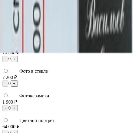
Фото
Фото
Гравировка
4 500 ₽
0
-
+
Ручная гравировка
10 000 ₽
0
-
+
Фото в стекле
7 200 ₽
0
-
+
Фотокерамика
1 900 ₽
0
-
+
Цветной портрет
64 000 ₽
0
-
+