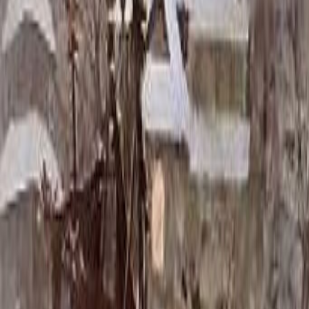
Скидка 5.00% на Надгробные плиты
Памятник ММ/D-3233 с крестом
Главная
/
Памятники
/
По форме
/
С крестом
/
Памятник ММ/D-3
Итого:
68 683
₽
Быстрый заказ
Памятник ММ/D-3233 с крестом
68 683
₽
Выбор атрибутов
Материалы
Материалы
Размер стела и крест тумба
Размер стела и крест тумба
110x50x5 12x60x15