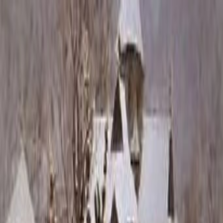
Каталог
+7 (926) 211 90 79
Обратный звонок
0
₽
О нас
Блог
Оплата
Гарантия
Услуги
Контакты
Скидка 5.00% на Надгробные плиты