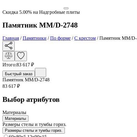
Скидка 5.00% на Надгробные плиты
Памятник ММ/D-2748
Главная
/
Памятники
/
По форме
/
С крестом
/
Памятник ММ/D-
Итого:
83 617
₽
Быстрый заказ
Памятник ММ/D-2748
83 617
₽
Выбор атрибутов
Материалы
Материалы
Размеры стелы и тумбы гориз.
Размеры стелы и тумбы гориз.
60x80x5 12x90x15