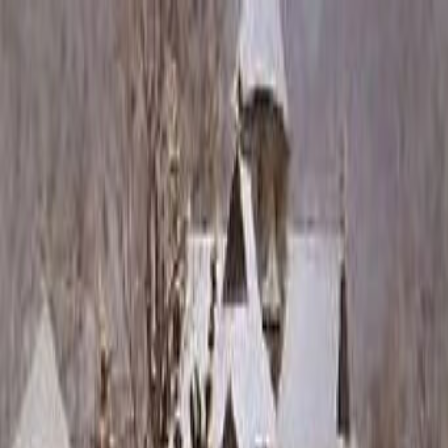
Каталог
+7 (926) 211 90 79
Обратный звонок
0
₽
О нас
Блог
Оплата
Гарантия
Услуги
Контакты
Скидка 5.00% на Надгробные плиты