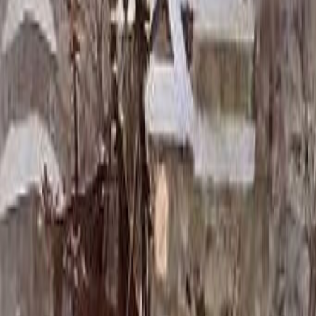
Скидка 5.00% на Надгробные плиты
Памятник ММ2748
Главная
/
Памятники
/
По форме
/
С крестом
/
Памятник ММ27
Итого:
78 552
₽
Быстрый заказ
Памятник ММ2748
78 552
₽
Выбор атрибутов
Материалы
Материалы
Размеры стелы и тумбы гориз.
Размеры стелы и тумбы гориз.
60x80x5 12x90x15