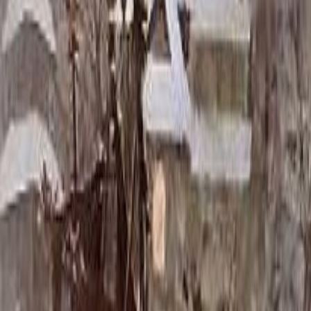
Скидка 5.00% на Надгробные плиты
Памятник ММ/M-2355
Главная
/
Памятники
/
По форме
/
Горизонтальные
/
Памятник 
Итого:
106 417
₽
Быстрый заказ
Памятник ММ/M-2355
106 417
₽
Выбор атрибутов
Материалы
Материалы
Размеры стелы и тумбы гориз.
Размеры стелы и тумбы гориз.
60x80x5 12x90x15