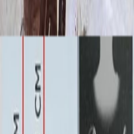
100x140x12 20x150x20
373 380 ₽
Выбор цветника
Выбор цветника
Без цветника
Бесплатно
100 x 60 x 5
8 190 ₽
100 x 60 x 8
18 720 ₽
100 x 60 x 10
23 920 ₽
100 x 70 x 5
8 505 ₽
100 x 70 x 8
19 440 ₽