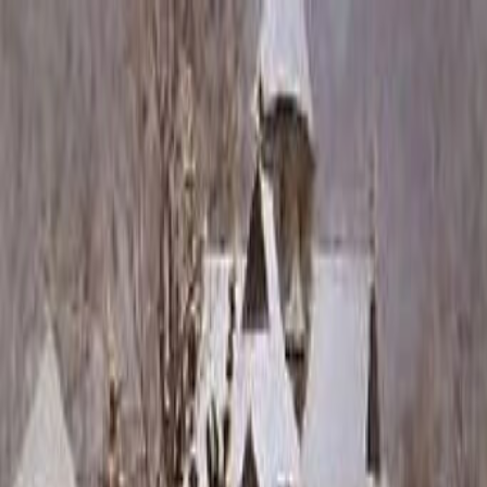
Каталог
+7 (926) 211 90 79
Обратный звонок
0
₽
О нас
Блог
Оплата
Гарантия
Услуги
Контакты
Скидка 5.00% на Надгробные плиты