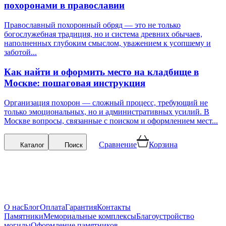
похоронами в православии
Православный похоронный обряд — это не только
богослужебная традиция, но и система древних обычаев,
наполненных глубоким смыслом, уважением к усопшему и
заботой...
Как найти и оформить место на кладбище в
Москве: пошаговая инструкция
Организация похорон — сложный процесс, требующий не
только эмоциональных, но и административных усилий. В
Москве вопросы, связанные с поиском и оформлением мест...
Сравнение
Корзина
Каталог
Поиск
О нас
Блог
Оплата
Гарантия
Контакты
Памятники
Мемориальные комплексы
Благоустройство
могилы
Оформление памятников