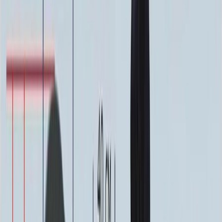
Фото
Гравировка
4 500 ₽
0
-
+
Ручная гравировка
10 000 ₽
0
-
+
Фото в стекле
7 200 ₽
0
-
+
Фотокерамика
1 900 ₽
0
-
+
Цветной портрет
64 000 ₽
0
-
+