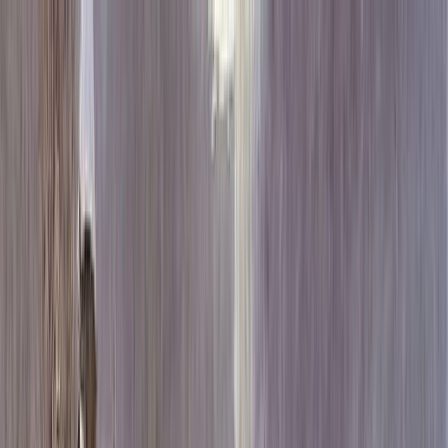
Каталог
+7 (926) 211 90 79
Обратный звонок
0
₽
О нас
Блог
Оплата
Гарантия
Услуги
Контакты
Скидка 5.00% на Надгробные плиты