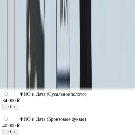
Надпись
Надпись
ФИО и Дата (Гравировка)
3 000 ₽
0
-
+
ФИО и Дата (Пескоструй)
4 600 ₽
0
-
+
ФИО и Дата (Скарпель)
6 000 ₽
0
-
+
ФИО и Дата (Сусальное золото)
34 000 ₽
0
-
+
ФИО и Дата (Бронзовые буквы)
40 000 ₽
0
-
+