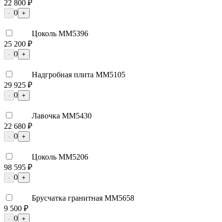
22 800 ₽
0
-
+
Цоколь ММ5396
25 200 ₽
0
-
+
Надгробная плита ММ5105
29 925 ₽
0
-
+
Лавочка ММ5430
22 680 ₽
0
-
+
Цоколь ММ5206
98 595 ₽
0
-
+
Брусчатка гранитная ММ5658
9 500 ₽
0
-
+