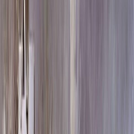
Скидка 5.00% на Надгробные плиты
Памятник ММ/M-2351
Главная
/
Памятники
/
По форме
/
Горизонтальные
/
Памятник
ММ/M-2351
Итого:
85 417
₽
Быстрый заказ
Памятник ММ/M-2351
85 417
₽
Выбор атрибутов
Материалы
Материалы
Размеры стелы и тумбы гориз.
Размеры стелы и тумбы гориз.